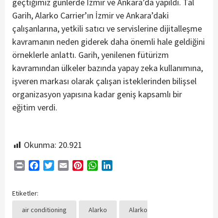
geçtiğimiz günlerde İzmir ve Ankara’da yapıldı. Tal
Garih, Alarko Carrier’ın İzmir ve Ankara’daki
çalışanlarına, yetkili satıcı ve servislerine dijitalleşme
kavramanın neden giderek daha önemli hale geldiğini
örneklerle anlattı. Garih, yenilenen fütürizm
kavramından ülkeler bazında yapay zeka kullanımına,
işveren markası olarak çalışan isteklerinden bilişsel
organizasyon yapısına kadar geniş kapsamlı bir
eğitim verdi.
Okunma:
20.921
Print
Facebook
Twitter
Email
Pinterest
WhatsApp
LinkedIn
Etiketler:
air conditioning
Alarko
Alarko