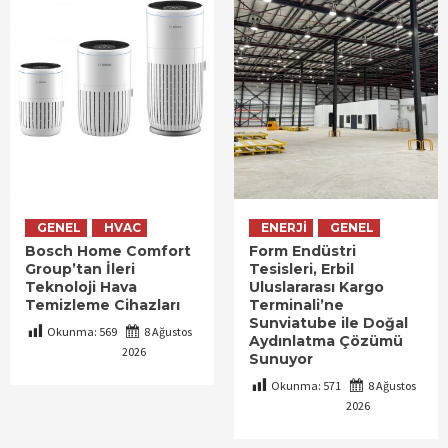
GENEL
HVAC
ENERJI
GENEL
Bosch Home Comfort
Form Endüstri
Group’tan İleri
Tesisleri, Erbil
Teknoloji Hava
Uluslararası Kargo
Temizleme Cihazları
Terminali’ne
Sunviatube ile Doğal
Okunma:
569
8 Ağustos
Aydınlatma Çözümü
2026
Sunuyor
Okunma:
571
8 Ağustos
2026