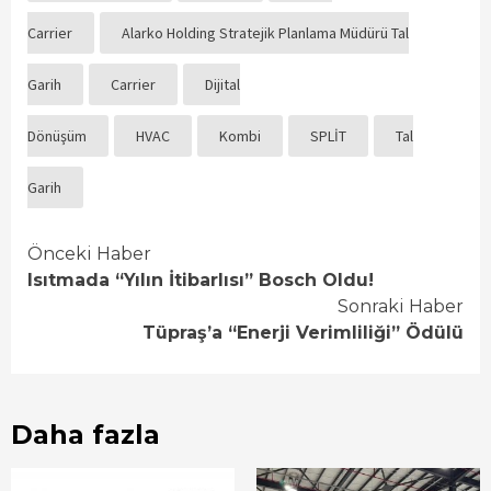
Carrier
Alarko Holding Stratejik Planlama Müdürü Tal
Garih
Carrier
Dijital
Dönüşüm
HVAC
Kombi
SPLİT
Tal
Garih
Continue
Önceki Haber
Isıtmada “Yılın İtibarlısı” Bosch Oldu!
Reading
Sonraki Haber
Tüpraş’a “Enerji Verimliliği” Ödülü
Daha fazla