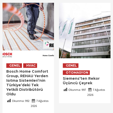
GENEL
HVAC
GENEL
Bosch Home Comfort
OTOMASYON
Group, REHAU Yerden
Siemens’ten Rekor
Isıtma Sistemleri’nin
Üçüncü Çeyrek
Türkiye’deki Tek
Yetkili Distribütörü
Okunma:
997
7 Ağustos
Oldu
2026
Okunma:
992
7 Ağustos
2026