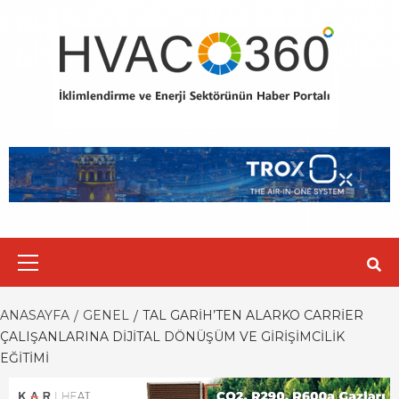
Skip
to
content
Primary
Menu
ANASAYFA
GENEL
TAL GARIH’TEN ALARKO CARRIER
ÇALIŞANLARINA DIJITAL DÖNÜŞÜM VE GIRIŞIMCILIK
EĞITIMI