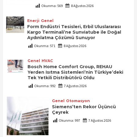
Okunma:
569
8 Ağustos 2026
Enerji
Genel
Form Endüstri Tesisleri, Erbil Uluslararası
Kargo Terminali’ne Sunviatube ile Doğal
Aydınlatma Çözümü Sunuyor
Okunma:
571
8 Ağustos 2026
Genel
HVAC
Bosch Home Comfort Group, REHAU
Yerden Isıtma Sistemleri’nin Türkiye’deki
Tek Yetkili Distribütörü Oldu
Okunma:
992
7 Ağustos 2026
Genel
Otomasyon
Siemens’ten Rekor Üçüncü
Çeyrek
Okunma:
997
7 Ağustos 2026