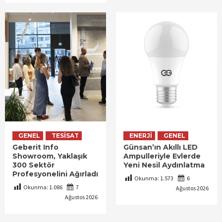
GENEL
TESISAT
ENERJI
GENEL
Geberit Info
Günsan’ın Akıllı LED
Showroom, Yaklaşık
Ampulleriyle Evlerde
300 Sektör
Yeni Nesil Aydınlatma
Profesyonelini Ağırladı
Okunma:
1.573
6
Okunma:
1.086
7
Ağustos 2026
Ağustos 2026