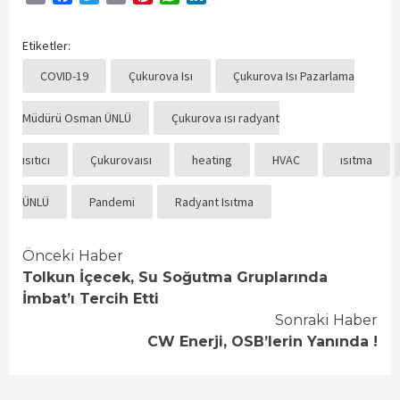
Etiketler:
COVID-19
Çukurova Isı
Çukurova Isı Pazarlama
Müdürü Osman ÜNLÜ
Çukurova ısı radyant
ısıtıcı
Çukurovaısı
heating
HVAC
ısıtma
ÜNLÜ
Pandemi
Radyant Isıtma
Continue
Önceki Haber
Tolkun İçecek, Su Soğutma Gruplarında
Reading
İmbat’ı Tercih Etti
Sonraki Haber
CW Enerji, OSB’lerin Yanında !