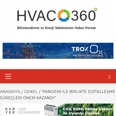
Skip
to
content
Primary
Menu
ANASAYFA
GENEL
“PANDEMI İLE BIRLIKTE DIJITALLEŞME
SÜREÇLERI ÖNEM KAZANDI”