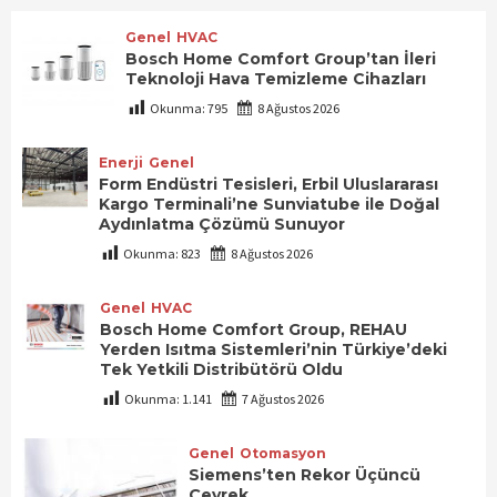
Genel
HVAC
Bosch Home Comfort Group’tan İleri
Teknoloji Hava Temizleme Cihazları
Okunma:
795
8 Ağustos 2026
Enerji
Genel
Form Endüstri Tesisleri, Erbil Uluslararası
Kargo Terminali’ne Sunviatube ile Doğal
Aydınlatma Çözümü Sunuyor
Okunma:
823
8 Ağustos 2026
Genel
HVAC
Bosch Home Comfort Group, REHAU
Yerden Isıtma Sistemleri’nin Türkiye’deki
Tek Yetkili Distribütörü Oldu
Okunma:
1.141
7 Ağustos 2026
Genel
Otomasyon
Siemens’ten Rekor Üçüncü
Çeyrek