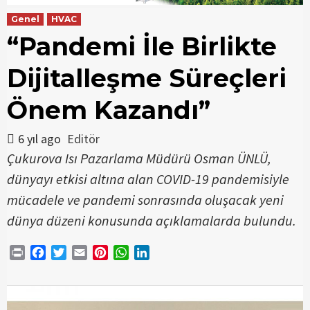
Genel
HVAC
“Pandemi İle Birlikte
Dijitalleşme Süreçleri
Önem Kazandı”
6 yıl ago
Editör
Çukurova Isı Pazarlama Müdürü Osman ÜNLÜ,
dünyayı etkisi altına alan COVID-19 pandemisiyle
mücadele ve pandemi sonrasında oluşacak yeni
dünya düzeni konusunda açıklamalarda bulundu.
Print
Facebook
Twitter
Email
Pinterest
WhatsApp
LinkedIn