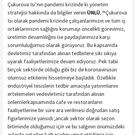
Çukurova Isı’nın pandemi krizinde ki yönetim
stratejisi hakkında da bilgiler veren
ÜNLÜ
,
“
Çukurova
Isı olarak pandemi krizinde çalışanlarımızın ve tüm iş
ortaklarımızın sağlığını korumayı öncelikli görevimiz,
üretimin devamlılığını ise paydaşlarımıza karşı
sorumluluğumuz olarak görüyoruz. Bu kapsamda
devletimiz tarafından alınan tedbirlere sıkı sıkıya
uyarak faaliyetlerimize devam ediyoruz. Pek tabii
birçok sektörde olduğu gibi biz de koronavirüsün
olumsuz etkilerini hissetmeye başladık. Özellikle
endüstriyel tesislerin tedbir amacıyla yatırımlarını
ertelemeleri vedevletimiz tarafından alınan
önlemlerkapsamında cafe ve restoranların
faaliyetlerine bir süre ara verilmesi doğrudan satış
figürlerimize yansıdı ;ancak sektör olarak sezon
bitiminde olduğumuz için ve bu salgının önümüzdeki
aylarda ortadan kalkacağını umut ettiğimiz için