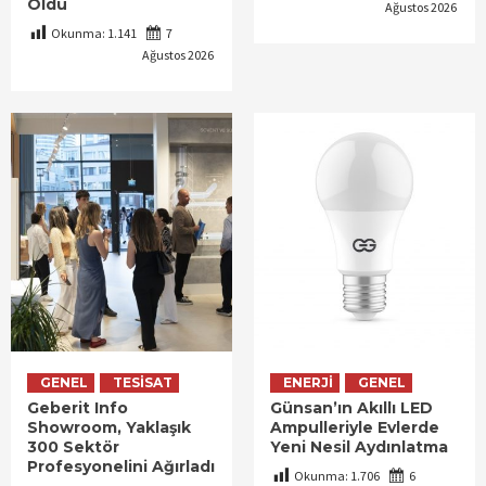
Oldu
Ağustos 2026
Okunma:
1.141
7
Ağustos 2026
GENEL
TESISAT
ENERJI
GENEL
Geberit Info
Günsan’ın Akıllı LED
Showroom, Yaklaşık
Ampulleriyle Evlerde
300 Sektör
Yeni Nesil Aydınlatma
Profesyonelini Ağırladı
Okunma:
1.706
6