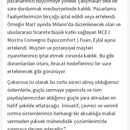
pazarlarımızı büyütmeye yönelik çalışmaları belli bir
süre durdurmak mecburiyetinde kaldık. Pazarlama
faaliyetlerimizin birçoğu iptal edildi veya ertelendi.
Örneğin Mart ayında Milano’da düzenlenecek olan ve
uluslararası ticarete büyük katkı sağlayan MCE (
Mostra Convegno Expocomfort ) Fuarı, Eylül ayına
ertelendi. Müşteri ve potansiyel müşteri
ziyaretlerimizi iptal etmek zorunda kaldık. Bu gibi
durumlardan ötürü, ihracat hedeflerimiz bir süre
ertelenecek gibi görünüyor.
Çukurova Isı olarak bu zorlu süreci almış olduğumuz
önlemlerle, güçlü sermaye yapımızla ve tüm
paydaşlarımızdan aldığımız güçle yara almadan en
hafif şekilde atlatacağız. İnovatif, çevreci ve verimli
ısıtma sistemlerimizi herhangi bir aksaklığa mahal
vermeden yüksek mühendislik çözümlerimizle
sunmaya devam edeceğiz.”