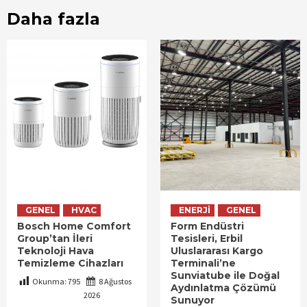
Daha fazla
GENEL
HVAC
ENERJI
GENEL
Bosch Home Comfort
Form Endüstri
Group’tan İleri
Tesisleri, Erbil
Teknoloji Hava
Uluslararası Kargo
Temizleme Cihazları
Terminali’ne
Sunviatube ile Doğal
Okunma:
795
8 Ağustos
Aydınlatma Çözümü
2026
Sunuyor