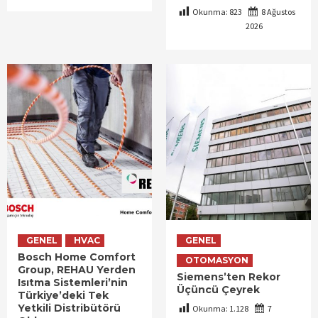
Okunma:
823
8 Ağustos
2026
GENEL
HVAC
GENEL
Bosch Home Comfort
OTOMASYON
Group, REHAU Yerden
Siemens’ten Rekor
Isıtma Sistemleri’nin
Üçüncü Çeyrek
Türkiye’deki Tek
Yetkili Distribütörü
Okunma:
1.128
7