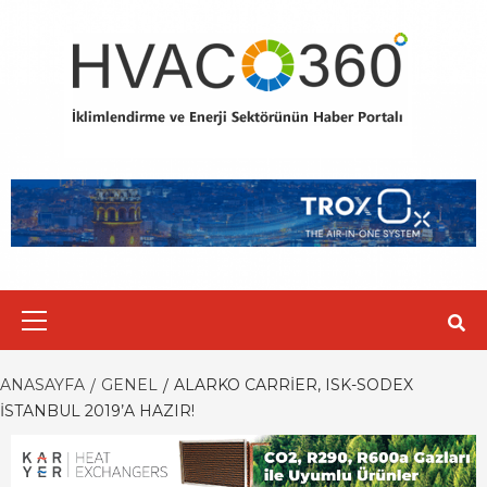
Skip
to
content
Primary
Menu
ANASAYFA
GENEL
ALARKO CARRIER, ISK-SODEX
İSTANBUL 2019’A HAZIR!