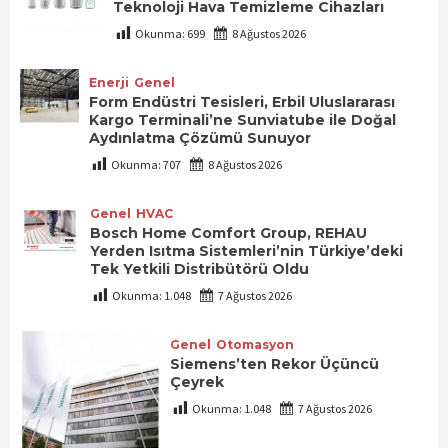
Teknoloji Hava Temizleme Cihazları
Okunma:
699
8 Ağustos 2026
Enerji
Genel
Form Endüstri Tesisleri, Erbil Uluslararası
Kargo Terminali’ne Sunviatube ile Doğal
Aydınlatma Çözümü Sunuyor
Okunma:
707
8 Ağustos 2026
Genel
HVAC
Bosch Home Comfort Group, REHAU
Yerden Isıtma Sistemleri’nin Türkiye’deki
Tek Yetkili Distribütörü Oldu
Okunma:
1.048
7 Ağustos 2026
Genel
Otomasyon
Siemens’ten Rekor Üçüncü
Çeyrek
Okunma:
1.048
7 Ağustos 2026