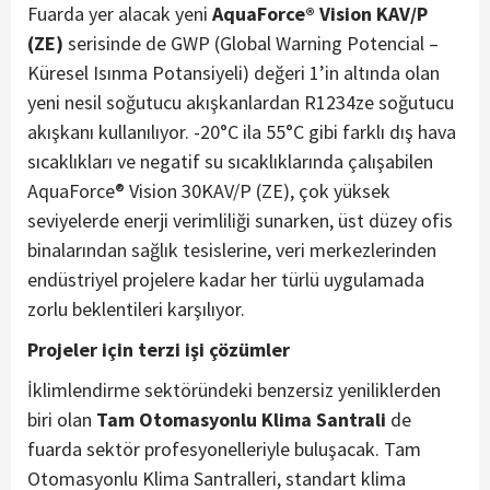
Fuarda yer alacak yeni
AquaForce® Vision KAV/P
(ZE)
serisinde de GWP (Global Warning Potencial –
Küresel Isınma Potansiyeli) değeri 1’in altında olan
yeni nesil soğutucu akışkanlardan R1234ze soğutucu
akışkanı kullanılıyor. -20°C ila 55°C gibi farklı dış hava
sıcaklıkları ve negatif su sıcaklıklarında çalışabilen
AquaForce® Vision 30KAV/P (ZE), çok yüksek
seviyelerde enerji verimliliği sunarken, üst düzey ofis
binalarından sağlık tesislerine, veri merkezlerinden
endüstriyel projelere kadar her türlü uygulamada
zorlu beklentileri karşılıyor.
Projeler için terzi işi çözümler
İklimlendirme sektöründeki benzersiz yeniliklerden
biri olan
Tam Otomasyonlu Klima Santrali
de
fuarda sektör profesyonelleriyle buluşacak.
Tam
Otomasyonlu Klima Santralleri, standart klima