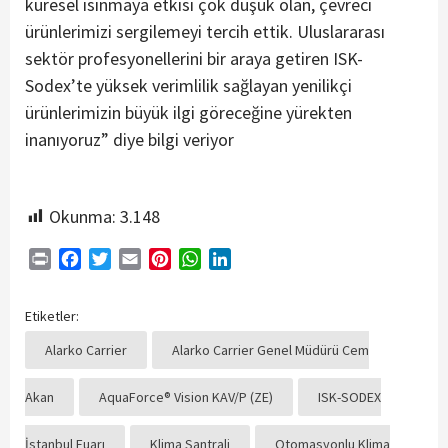
küresel ısınmaya etkisi çok düşük olan, çevreci
ürünlerimizi sergilemeyi tercih ettik. Uluslararası
sektör profesyonellerini bir araya getiren ISK-
Sodex’te yüksek verimlilik sağlayan yenilikçi
ürünlerimizin büyük ilgi göreceğine yürekten
inanıyoruz” diye bilgi veriyor
Okunma:
3.148
Print
Facebook
Twitter
Email
Pinterest
WhatsApp
LinkedIn
Etiketler:
Alarko Carrier
Alarko Carrier Genel Müdürü Cem
Akan
AquaForce® Vision KAV/P (ZE)
ISK-SODEX
İstanbul Fuarı
Klima Santrali
Otomasyonlu Klima