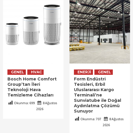
GENEL
HVAC
ENERJI
GENEL
Bosch Home Comfort
Form Endüstri
Group’tan İleri
Tesisleri, Erbil
Teknoloji Hava
Uluslararası Kargo
Temizleme Cihazları
Terminali’ne
Sunviatube ile Doğal
Okunma:
699
8 Ağustos
Aydınlatma Çözümü
2026
Sunuyor
Okunma:
707
8 Ağustos
2026