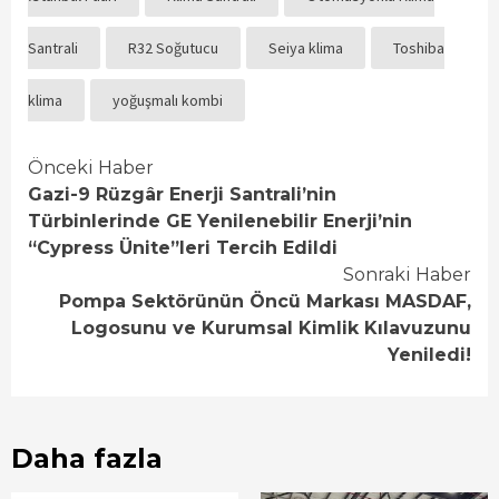
Santrali
R32 Soğutucu
Seiya klima
Toshiba
klima
yoğuşmalı kombi
Continue
Önceki Haber
Gazi-9 Rüzgâr Enerji Santrali’nin
Reading
Türbinlerinde GE Yenilenebilir Enerji’nin
“Cypress Ünite”leri Tercih Edildi
Sonraki Haber
Pompa Sektörünün Öncü Markası MASDAF,
Logosunu ve Kurumsal Kimlik Kılavuzunu
Yeniledi!
Daha fazla