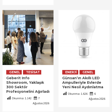
GENEL
TESISAT
ENERJI
GENEL
Geberit Info
Günsan’ın Akıllı LED
Showroom, Yaklaşık
Ampulleriyle Evlerde
300 Sektör
Yeni Nesil Aydınlatma
Profesyonelini Ağırladı
Okunma:
1.626
6
Okunma:
1.142
7
Ağustos 2026
Ağustos 2026