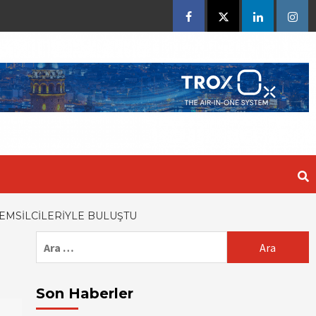
Facebook
Twitter
Linkedin
Insta
EMSILCILERIYLE BULUŞTU
Arama:
Son Haberler