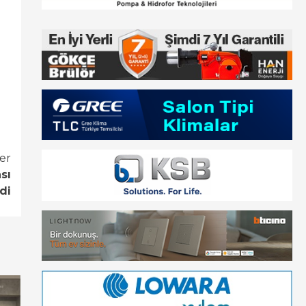
er
sı
di