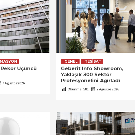
MASYON
GENEL
TESISAT
 Rekor Üçüncü
Geberit Info Showroom,
Yaklaşık 300 Sektör
Profesyonelini Ağırladı
7 Ağustos 2026
Okunma:
581
7 Ağustos 2026