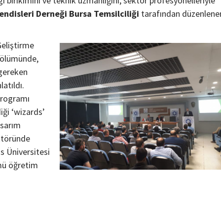
gi birikimini ve teknik uzmanlığını, sektör profesyonelleriyle
ndisleri Derneği Bursa Temsilciliği
tarafından düzenlene
Geliştirme
bölümünde,
 gereken
latıldı.
Programı
diği ‘wizards’
asarım
ektöründe
is Üniversitesi
ümü öğretim