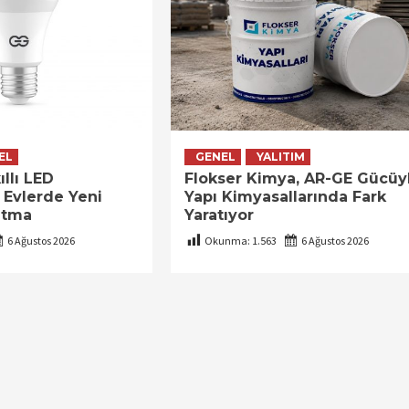
EL
GENEL
YALITIM
llı LED
Flokser Kimya, AR-GE Gücüy
 Evlerde Yeni
Yapı Kimyasallarında Fark
atma
Yaratıyor
6 Ağustos 2026
Okunma:
1.563
6 Ağustos 2026