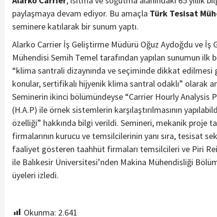
Alarko Carrier
, ısıtma ve soğutma alanındaki 65 yıllık bil
paylaşmaya devam ediyor. Bu amaçla
Türk Tesisat Mühe
seminere katılarak bir sunum yaptı.
Alarko Carrier İş Geliştirme Müdürü Oğuz Aydoğdu ve İş 
Mühendisi Semih Temel tarafından yapılan sunumun ilk 
“klima santrali dizaynında ve seçiminde dikkat edilmesi
konular, sertifikalı hijyenik klima santral odaklı” olarak an
Seminerin ikinci bölümündeyse “Carrier Hourly Analysis 
(H.A.P) ile örnek sistemlerin karşılaştırılmasının yapılabil
özelliği” hakkında bilgi verildi. Semineri, mekanik proje t
firmalarının kurucu ve temsilcilerinin yanı sıra, tesisat s
faaliyet gösteren taahhüt firmaları temsilcileri ve Piri Re
ile Balıkesir Üniversitesi’nden Makina Mühendisliği Böl
üyeleri izledi.
Okunma:
2.641