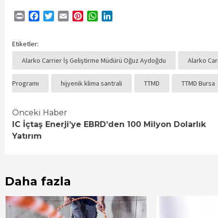
Print
Facebook
Twitter
Email
Pinterest
WhatsApp
LinkedIn
Etiketler:
Alarko Carrier İş Geliştirme Müdürü Oğuz Aydoğdu
Alarko Car
Programı
hijyenik klima santrali
TTMD
TTMD Bursa
Continue
Önceki Haber
IC İçtaş Enerji’ye EBRD’den 100 Milyon Dolarlık
Reading
Yatırım
Daha fazla