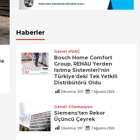
Haberler
Genel
HVAC
Bosch Home Comfort
le
Group, REHAU Yerden
Isıtma Sistemleri’nin
Türkiye’deki Tek Yetkili
Distribütörü Oldu
Okunma:
539
7 Ağustos 2026
Genel
Otomasyon
Siemens’ten Rekor
Üçüncü Çeyrek
Okunma:
597
7 Ağustos 2026