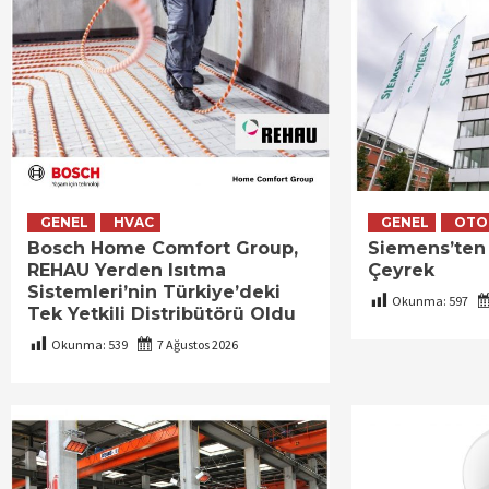
GENEL
HVAC
GENEL
OTO
Bosch Home Comfort Group,
Siemens’ten
REHAU Yerden Isıtma
Çeyrek
Sistemleri’nin Türkiye’deki
Okunma:
597
Tek Yetkili Distribütörü Oldu
Okunma:
539
7 Ağustos 2026