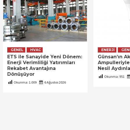
GENEL
HVAC
ENERJI
GEN
ETS ile Sanayide Yeni Dönem:
Günsan’ın Akı
Enerji Verimliliği Yatırımları
Ampulleriyle
Rekabet Avantajına
Nesil Aydınl
Dönüşüyor
Okunma:
951
Okunma:
1.009
6 Ağustos 2026