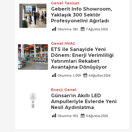
Genel
Tesisat
Geberit Info Showroom,
Yaklaşık 300 Sektör
Profesyonelini Ağırladı
Okunma:
581
7 Ağustos 2026
Genel
HVAC
ETS ile Sanayide Yeni
Dönem: Enerji Verimliliği
Yatırımları Rekabet
Avantajına Dönüşüyor
Okunma:
1.009
6 Ağustos 2026
Enerji
Genel
Günsan’ın Akıllı LED
Ampulleriyle Evlerde Yeni
Nesil Aydınlatma
Okunma:
951
6 Ağustos 2026