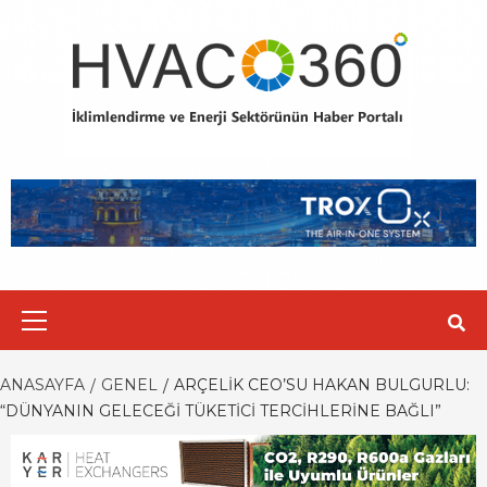
Skip
to
content
Primary
Menu
ANASAYFA
GENEL
ARÇELIK CEO’SU HAKAN BULGURLU:
“DÜNYANIN GELECEĞI TÜKETICI TERCIHLERINE BAĞLI”