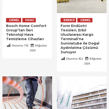
GENEL
HVAC
ENERJI
GENEL
Bosch Home Comfort
Form Endüstri
Group’tan İleri
Tesisleri, Erbil
Teknoloji Hava
Uluslararası Kargo
Temizleme Cihazları
Terminali’ne
Sunviatube ile Doğal
Okunma:
792
8 Ağustos
Aydınlatma Çözümü
2026
Sunuyor
Okunma:
821
8 Ağustos
2026