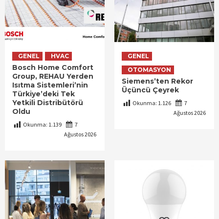
GENEL
HVAC
GENEL
Bosch Home Comfort
OTOMASYON
Group, REHAU Yerden
Siemens’ten Rekor
Isıtma Sistemleri’nin
Üçüncü Çeyrek
Türkiye’deki Tek
Yetkili Distribütörü
Okunma:
1.126
7
Oldu
Ağustos 2026
Okunma:
1.139
7
Ağustos 2026