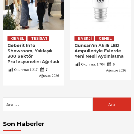
GENEL
TESISAT
ENERJI
GENEL
Geberit Info
Günsan’ın Akıllı LED
Showroom, Yaklaşık
Ampulleriyle Evlerde
300 Sektör
Yeni Nesil Aydınlatma
Profesyonelini Ağırladı
Okunma:
1.704
6
Okunma:
1.217
7
Ağustos 2026
Ağustos 2026
Arama:
Son Haberler