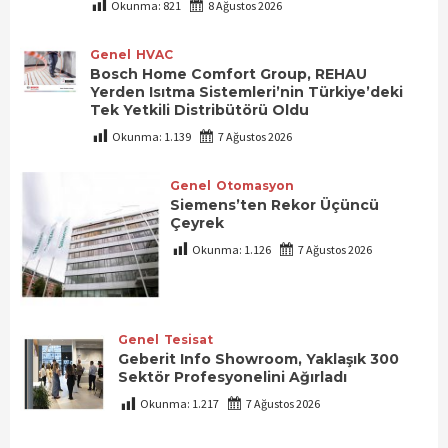
Okunma:
821
8 Ağustos 2026
Genel
HVAC
Bosch Home Comfort Group, REHAU
Yerden Isıtma Sistemleri’nin Türkiye’deki
Tek Yetkili Distribütörü Oldu
Okunma:
1.139
7 Ağustos 2026
Genel
Otomasyon
Siemens’ten Rekor Üçüncü
Çeyrek
Okunma:
1.126
7 Ağustos 2026
Genel
Tesisat
Geberit Info Showroom, Yaklaşık 300
Sektör Profesyonelini Ağırladı
Okunma:
1.217
7 Ağustos 2026