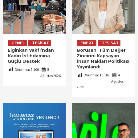
GENEL
TESISAT
ENERJI
TESISAT
Elginkan Vakfı’ndan
Borusan, Tüm Değer
Kadın İstihdamına
Zincirini Kapsayan
Güçlü Destek
İnsan Hakları Politikası
Yayınlandı
Okunma:
2.100
5
Okunma:
10.102
4
Ağustos 2026
Ağustos
2026