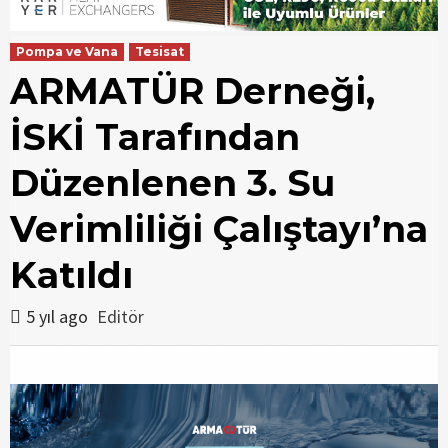
Pompa ve Vana
Tesisat
ARMATÜR Derneği,
İSKİ Tarafından
Düzenlenen 3. Su
Verimliliği Çalıştayı’na
Katıldı
5 yıl ago
Editör