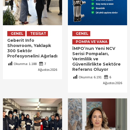
GENEL
TESISAT
GENEL
Geberit Info
POMPA VE VANA
Showroom, Yaklaşık
İMPO’nun Yeni NCV
300 Sektör
Serisi Pompaları,
Profesyonelini Ağırladı
Verimlilik ve
Okunma:
1.188
7
Güvenilirlikte Sektöre
Referans Oluyor
Ağustos 2026
Okunma:
6.191
6
Ağustos 2026