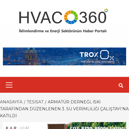
Skip
to
content
Primary
Menu
ANASAYFA
TESISAT
ARMATÜR DERNEĞI, İSKİ
TARAFINDAN DÜZENLENEN 3. SU VERIMLILIĞI ÇALIŞTAYI’NA
KATILDI