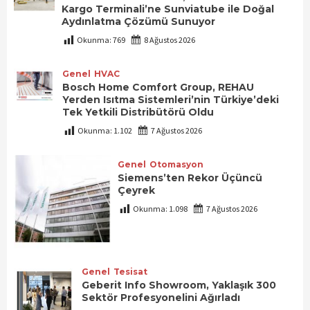
Kargo Terminali’ne Sunviatube ile Doğal
Aydınlatma Çözümü Sunuyor
Okunma:
769
8 Ağustos 2026
Genel
HVAC
Bosch Home Comfort Group, REHAU
Yerden Isıtma Sistemleri’nin Türkiye’deki
Tek Yetkili Distribütörü Oldu
Okunma:
1.102
7 Ağustos 2026
Genel
Otomasyon
Siemens’ten Rekor Üçüncü
Çeyrek
Okunma:
1.098
7 Ağustos 2026
Genel
Tesisat
Geberit Info Showroom, Yaklaşık 300
Sektör Profesyonelini Ağırladı