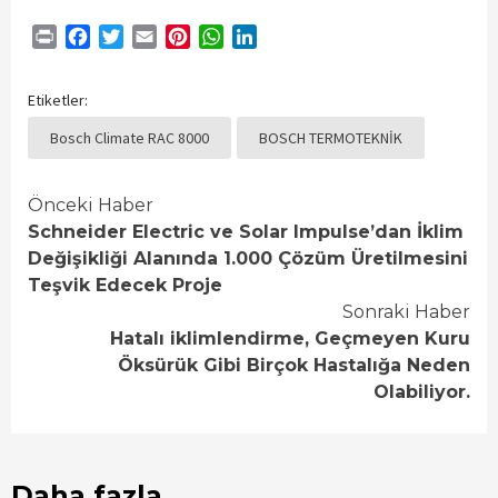
Print
Facebook
Twitter
Email
Pinterest
WhatsApp
LinkedIn
Etiketler:
Bosch Climate RAC 8000
BOSCH TERMOTEKNİK
Continue
Önceki Haber
Schneider Electric ve Solar Impulse’dan İklim
Reading
Değişikliği Alanında 1.000 Çözüm Üretilmesini
Teşvik Edecek Proje
Sonraki Haber
Hatalı iklimlendirme, Geçmeyen Kuru
Öksürük Gibi Birçok Hastalığa Neden
Olabiliyor.
Daha fazla