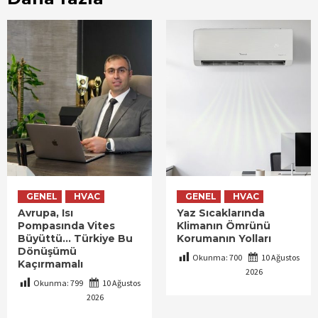
GENEL
HVAC
GENEL
HVAC
Avrupa, Isı
Yaz Sıcaklarında
Pompasında Vites
Klimanın Ömrünü
Büyüttü… Türkiye Bu
Korumanın Yolları
Dönüşümü
Okunma:
700
10 Ağustos
Kaçırmamalı
2026
Okunma:
799
10 Ağustos
2026