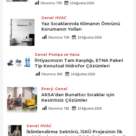
Okunma:
799
10 Ağustos 2026
Genel
HVAC
Yaz Sıcaklarında Klimanın Ömrünü
Korumanın Yolları
Okunma:
700
10 Ağustos 2026
Genel
Pompa ve Vana
İhtiyacınızın Tam Karşılığı, ETNA Paket
Tip Konutsal Hidrofor Çözümleri
Okunma:
843
10 Ağustos 2026
Enerji
Genel
AKSA’dan Bunaltıcı Sıcaklar için
Kesintisiz Çözümler
Okunma:
782
10 Ağustos 2026
Genel
HVAC
İklimlendirme Sektörü, İSKÜ Projesinin İlk