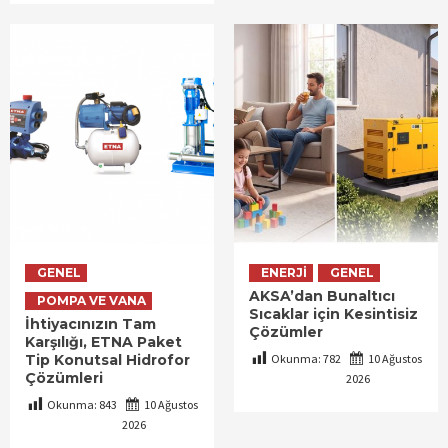
GENEL
ENERJI
GENEL
AKSA’dan Bunaltıcı
POMPA VE VANA
Sıcaklar için Kesintisiz
İhtiyacınızın Tam
Çözümler
Karşılığı, ETNA Paket
Tip Konutsal Hidrofor
Okunma:
782
10 Ağustos
Çözümleri
2026
Okunma:
843
10 Ağustos
2026