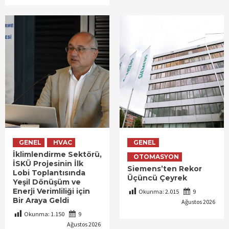
GENEL
HVAC
GENEL
İklimlendirme Sektörü,
OTOMASYON
İSKÜ Projesinin İlk
Siemens’ten Rekor
Lobi Toplantısında
Üçüncü Çeyrek
Yeşil Dönüşüm ve
Enerji Verimliliği için
Okunma:
2.015
9
Bir Araya Geldi
Ağustos 2026
Okunma:
1.150
9
Ağustos 2026