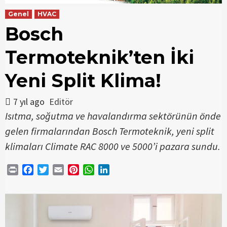
Genel
HVAC
Bosch
Termoteknik’ten İki
Yeni Split Klima!
7 yıl ago
Editör
Isıtma, soğutma ve havalandırma sektörünün önde
gelen firmalarından Bosch Termoteknik, yeni split
klimaları Climate RAC 8000 ve 5000’i pazara sundu.
Print
Facebook
Twitter
Email
Pinterest
WhatsApp
LinkedIn