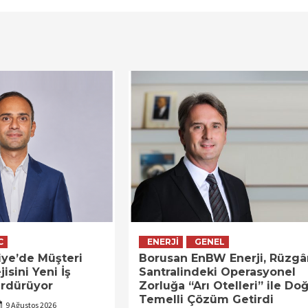
C
ENERJI
GENEL
kiye’de Müşteri
Borusan EnBW Enerji, Rüzgâ
jisini Yeni İş
Santralindeki Operasyonel
ürdürüyor
Zorluğa “Arı Otelleri” ile Do
Temelli Çözüm Getirdi
9 Ağustos 2026