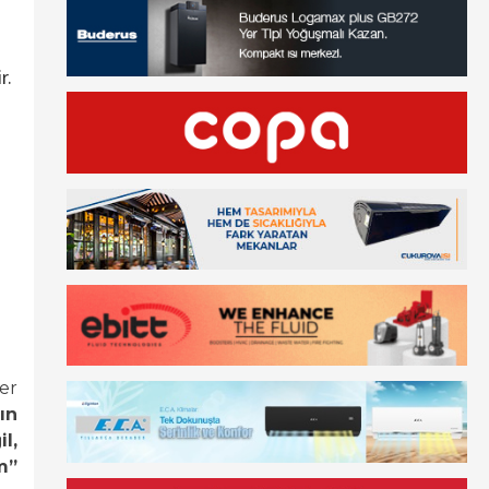
r.
er
ın
l,
m”