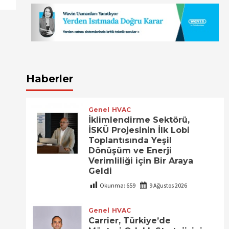
Haberler
Genel
HVAC
İklimlendirme Sektörü,
İSKÜ Projesinin İlk Lobi
Toplantısında Yeşil
Dönüşüm ve Enerji
Verimliliği için Bir Araya
Geldi
Okunma:
659
9 Ağustos 2026
Genel
HVAC
Carrier, Türkiye’de