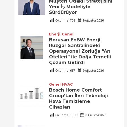
Müşteri Odaklı Stratejisini
Yeni İş Modeliyle
Sürdürüyor
Okunma:
708
9 Ağustos 2026
Enerji
Genel
Borusan EnBW Enerji,
Rüzgâr Santralindeki
Operasyonel Zorluğa “Arı
Otelleri” ile Doğa Temelli
Çözüm Getirdi
Okunma:
657
9 Ağustos 2026
Genel
HVAC
Bosch Home Comfort
Group’tan İleri Teknoloji
Hava Temizleme
Cihazları
Okunma:
1.013
8 Ağustos 2026