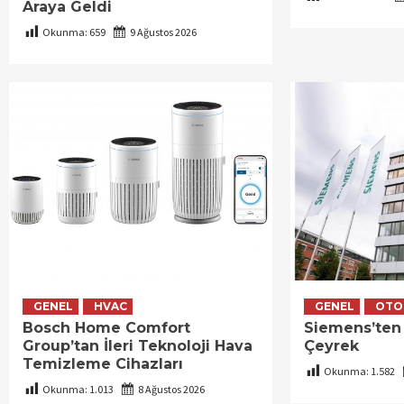
Araya Geldi
Okunma:
659
9 Ağustos 2026
GENEL
HVAC
GENEL
OTO
Bosch Home Comfort
Siemens’ten
Group’tan İleri Teknoloji Hava
Çeyrek
Temizleme Cihazları
Okunma:
1.582
Okunma:
1.013
8 Ağustos 2026