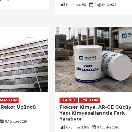
Okunma:
657
9 Ağustos 2026
MASYON
GENEL
YALITIM
 Rekor Üçüncü
Flokser Kimya, AR-GE Gücüy
Yapı Kimyasallarında Fark
Yaratıyor
8 Ağustos 2026
Okunma:
2.988
8 Ağustos 2026