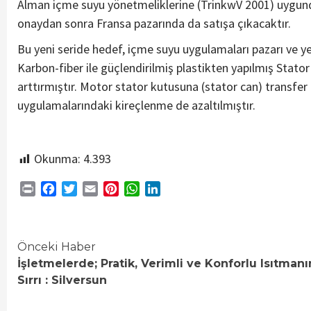
Alman içme suyu yönetmeliklerine (TrinkwV 2001) uygund
onaydan sonra Fransa pazarında da satışa çıkacaktır.
Bu yeni seride hedef, içme suyu uygulamaları pazarı ve ye
Karbon-fiber ile güçlendirilmiş plastikten yapılmış Stat
arttırmıştır. Motor stator kutusuna (stator can) transfer e
uygulamalarındaki kireçlenme de azaltılmıştır.
Okunma:
4.393
Print
Facebook
Twitter
Email
Pinterest
WhatsApp
LinkedIn
Continue
Önceki Haber
İşletmelerde; Pratik, Verimli ve Konforlu Isıtmanı
Reading
Sırrı : Silversun