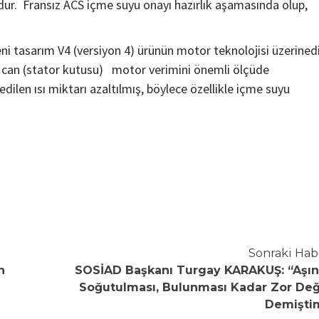
ur. Fransız ACS içme suyu onayı hazırlık aşamasında olup,
ni tasarım V4 (versiyon 4) ürünün motor teknolojisi üzerinedi
or can (stator kutusu) motor verimini önemli ölçüde
dilen ısı miktarı azaltılmış, böylece özellikle içme suyu
Sonraki Hab
n
SOSİAD Başkanı Turgay KARAKUŞ: “Aşın
Soğutulması, Bulunması Kadar Zor Deği
Demişti