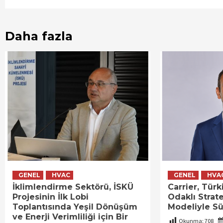
Daha fazla
GENEL
HVAC
GENEL
HVA
İklimlendirme Sektörü, İSKÜ
Carrier, Tür
Projesinin İlk Lobi
Odaklı Strate
Toplantısında Yeşil Dönüşüm
Modeliyle S
ve Enerji Verimliliği için Bir
Okunma:
708