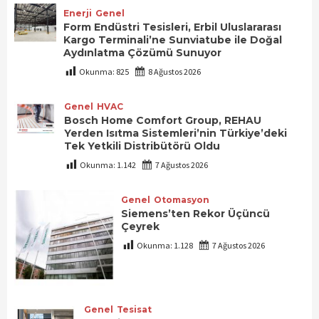
Enerji
Genel
Form Endüstri Tesisleri, Erbil Uluslararası
Kargo Terminali’ne Sunviatube ile Doğal
Aydınlatma Çözümü Sunuyor
Okunma:
825
8 Ağustos 2026
Genel
HVAC
Bosch Home Comfort Group, REHAU
Yerden Isıtma Sistemleri’nin Türkiye’deki
Tek Yetkili Distribütörü Oldu
Okunma:
1.142
7 Ağustos 2026
Genel
Otomasyon
Siemens’ten Rekor Üçüncü
Çeyrek
Okunma:
1.128
7 Ağustos 2026
Genel
Tesisat