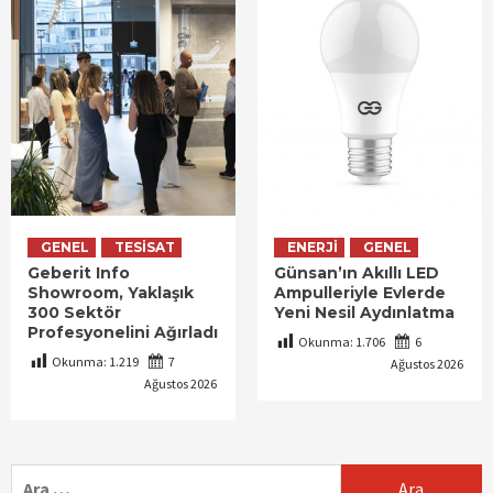
GENEL
TESISAT
ENERJI
GENEL
Geberit Info
Günsan’ın Akıllı LED
Showroom, Yaklaşık
Ampulleriyle Evlerde
300 Sektör
Yeni Nesil Aydınlatma
Profesyonelini Ağırladı
Okunma:
1.706
6
Okunma:
1.219
7
Ağustos 2026
Ağustos 2026
Arama: