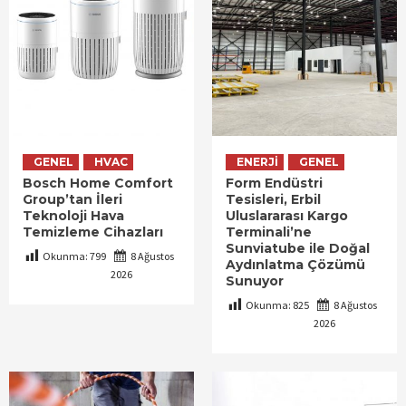
GENEL
HVAC
ENERJI
GENEL
Bosch Home Comfort
Form Endüstri
Group’tan İleri
Tesisleri, Erbil
Teknoloji Hava
Uluslararası Kargo
Temizleme Cihazları
Terminali’ne
Sunviatube ile Doğal
Okunma:
799
8 Ağustos
Aydınlatma Çözümü
2026
Sunuyor
Okunma:
825
8 Ağustos
2026