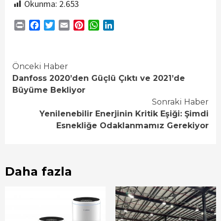
Okunma:
2.653
Print
Facebook
Twitter
Email
Pinterest
WhatsApp
LinkedIn
Continue
Önceki Haber
Danfoss 2020’den Güçlü Çıktı ve 2021’de
Reading
Büyüme Bekliyor
Sonraki Haber
Yenilenebilir Enerjinin Kritik Eşiği: Şimdi
Esnekliğe Odaklanmamız Gerekiyor
Daha fazla