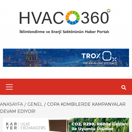
Skip
to
content
Primary
Menu
ANASAYFA
GENEL
COPA KOMBILERDE KAMPANYALAR
DEVAM EDIYOR!