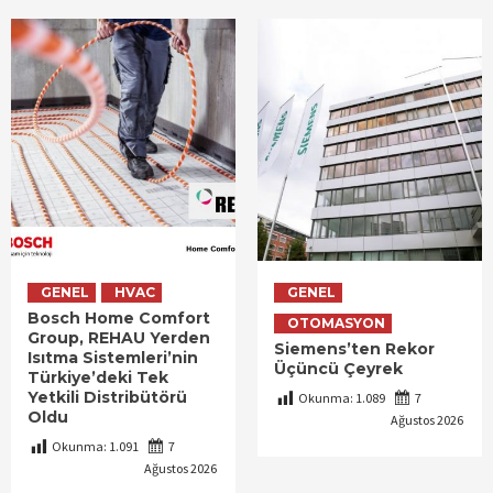
GENEL
HVAC
GENEL
Bosch Home Comfort
OTOMASYON
Group, REHAU Yerden
Siemens’ten Rekor
Isıtma Sistemleri’nin
Üçüncü Çeyrek
Türkiye’deki Tek
Yetkili Distribütörü
Okunma:
1.089
7
Oldu
Ağustos 2026
Okunma:
1.091
7
Ağustos 2026