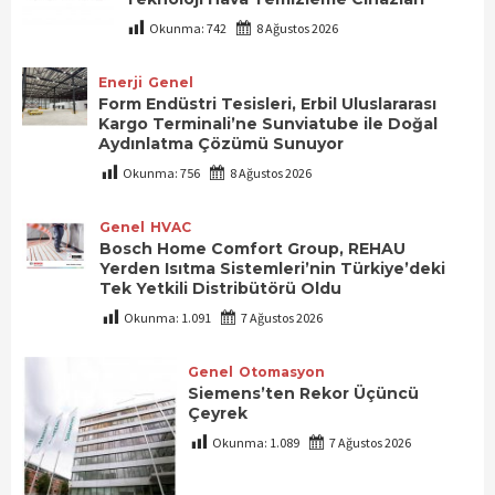
Okunma:
742
8 Ağustos 2026
Enerji
Genel
Form Endüstri Tesisleri, Erbil Uluslararası
Kargo Terminali’ne Sunviatube ile Doğal
Aydınlatma Çözümü Sunuyor
Okunma:
756
8 Ağustos 2026
Genel
HVAC
Bosch Home Comfort Group, REHAU
Yerden Isıtma Sistemleri’nin Türkiye’deki
Tek Yetkili Distribütörü Oldu
Okunma:
1.091
7 Ağustos 2026
Genel
Otomasyon
Siemens’ten Rekor Üçüncü
Çeyrek
Okunma:
1.089
7 Ağustos 2026