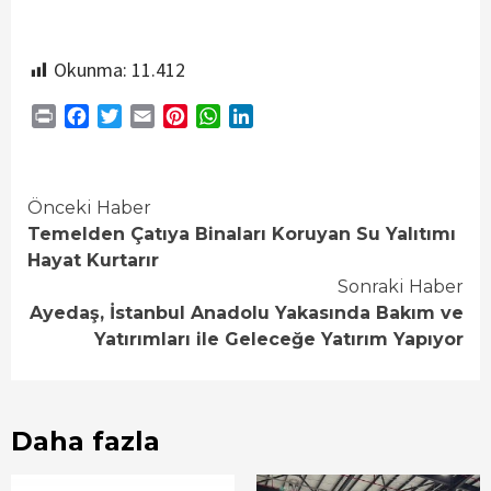
Okunma:
11.412
Print
Facebook
Twitter
Email
Pinterest
WhatsApp
LinkedIn
Continue
Önceki Haber
Temelden Çatıya Binaları Koruyan Su Yalıtımı
Reading
Hayat Kurtarır
Sonraki Haber
Ayedaş, İstanbul Anadolu Yakasında Bakım ve
Yatırımları ile Geleceğe Yatırım Yapıyor
Daha fazla