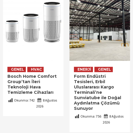
GENEL
HVAC
ENERJI
GENEL
Bosch Home Comfort
Form Endüstri
Group’tan İleri
Tesisleri, Erbil
Teknoloji Hava
Uluslararası Kargo
Temizleme Cihazları
Terminali’ne
Sunviatube ile Doğal
Okunma:
742
8 Ağustos
Aydınlatma Çözümü
2026
Sunuyor
Okunma:
756
8 Ağustos
2026