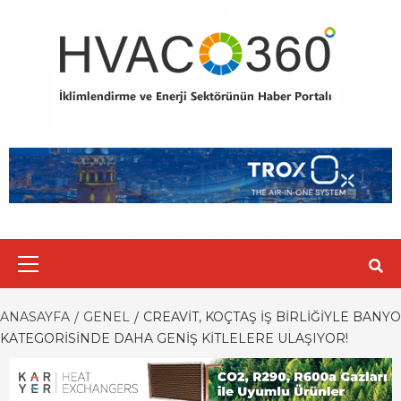
Skip
to
content
Primary
Menu
ANASAYFA
GENEL
CREAVIT, KOÇTAŞ İŞ BIRLIĞIYLE BANYO
KATEGORISINDE DAHA GENIŞ KITLELERE ULAŞIYOR!