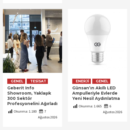
GENEL
TESISAT
ENERJI
GENEL
Geberit Info
Günsan’ın Akıllı LED
Showroom, Yaklaşık
Ampulleriyle Evlerde
300 Sektör
Yeni Nesil Aydınlatma
Profesyonelini Ağırladı
Okunma:
1.665
6
Okunma:
1.180
7
Ağustos 2026
Ağustos 2026