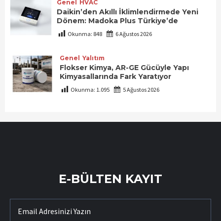
Genel
HVAC
Daikin’den Akıllı İklimlendirmede Yeni
Dönem: Madoka Plus Türkiye’de
Okunma:
848
6 Ağustos 2026
Genel
Yalıtım
Flokser Kimya, AR-GE Gücüyle Yapı
Kimyasallarında Fark Yaratıyor
Okunma:
1.095
5 Ağustos 2026
E-BÜLTEN KAYIT