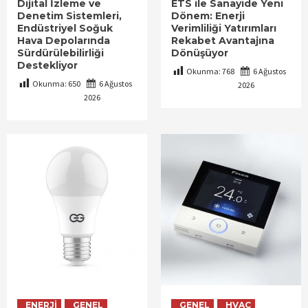
Dijital İzleme ve
ETS ile Sanayide Yeni
Denetim Sistemleri,
Dönem: Enerji
Endüstriyel Soğuk
Verimliliği Yatırımları
Hava Depolarında
Rekabet Avantajına
Sürdürülebilirliği
Dönüşüyor
Destekliyor
Okunma:
768
6 Ağustos
Okunma:
650
6 Ağustos
2026
2026
ENERJI
GENEL
GENEL
HVAC