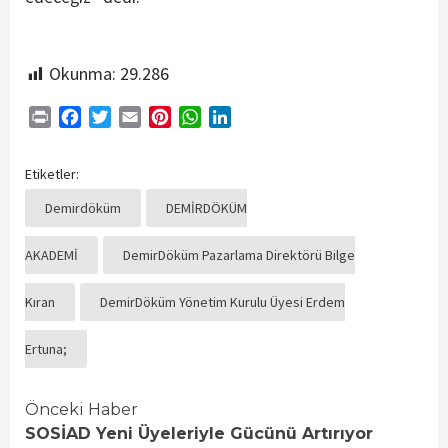
Okunma:
29.286
Print
Facebook
Twitter
Email
Pinterest
WhatsApp
LinkedIn
Etiketler:
Demirdöküm
DEMİRDÖKÜM
AKADEMİ
DemirDöküm Pazarlama Direktörü Bilge
Kıran
DemirDöküm Yönetim Kurulu Üyesi Erdem
Ertuna;
Continue
Önceki Haber
SOSİAD Yeni Üyeleriyle Gücünü Artırıyor