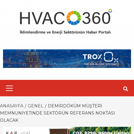
Skip
to
content
Primary
Menu
ANASAYFA
GENEL
DEMIRDÖKÜM MÜŞTERI
MEMNUNIYETINDE SEKTÖRÜN REFERANS NOKTASI
OLACAK