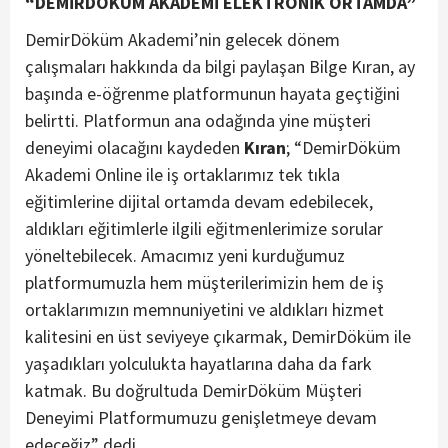
“DEMİRDÖKÜM AKADEMİ ELEKTRONİK ORTAMDA”
DemirDöküm Akademi’nin gelecek dönem
çalışmaları hakkında da bilgi paylaşan Bilge Kıran, ay
başında e-öğrenme platformunun hayata geçtiğini
belirtti. Platformun ana odağında yine müşteri
deneyimi olacağını kaydeden
Kıran
; “DemirDöküm
Akademi Online ile iş ortaklarımız tek tıkla
eğitimlerine dijital ortamda devam edebilecek,
aldıkları eğitimlerle ilgili eğitmenlerimize sorular
yöneltebilecek. Amacımız yeni kurduğumuz
platformumuzla hem müşterilerimizin hem de iş
ortaklarımızın memnuniyetini ve aldıkları hizmet
kalitesini en üst seviyeye çıkarmak, DemirDöküm ile
yaşadıkları yolculukta hayatlarına daha da fark
katmak. Bu doğrultuda DemirDöküm Müşteri
Deneyimi Platformumuzu genişletmeye devam
edeceğiz” dedi.