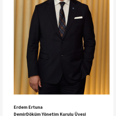
Erdem Ertuna
DemirDöküm Yönetim Kurulu Üyesi