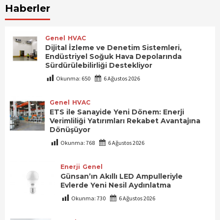
Haberler
Genel
HVAC
Dijital İzleme ve Denetim Sistemleri,
Endüstriyel Soğuk Hava Depolarında
Sürdürülebilirliği Destekliyor
Okunma:
650
6 Ağustos 2026
Genel
HVAC
ETS ile Sanayide Yeni Dönem: Enerji
Verimliliği Yatırımları Rekabet Avantajına
Dönüşüyor
Okunma:
768
6 Ağustos 2026
Enerji
Genel
Günsan’ın Akıllı LED Ampulleriyle
Evlerde Yeni Nesil Aydınlatma
Okunma:
730
6 Ağustos 2026