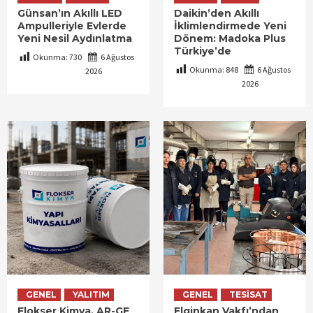
Günsan’ın Akıllı LED
Daikin’den Akıllı
Ampulleriyle Evlerde
İklimlendirmede Yeni
Yeni Nesil Aydınlatma
Dönem: Madoka Plus
Türkiye’de
Okunma:
730
6 Ağustos
Okunma:
848
6 Ağustos
2026
2026
GENEL
YALITIM
GENEL
TESISAT
Flokser Kimya, AR-GE
Elginkan Vakfı’ndan