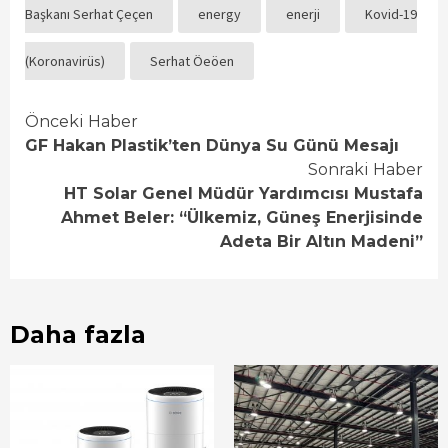
Başkanı Serhat Çeçen
energy
enerji
Kovid-19
(Koronavirüs)
Serhat Öeöen
Continue
Önceki Haber
GF Hakan Plastik’ten Dünya Su Günü Mesajı
Reading
Sonraki Haber
HT Solar Genel Müdür Yardımcısı Mustafa
Ahmet Beler: “Ülkemiz, Güneş Enerjisinde
Adeta Bir Altın Madeni”
Daha fazla