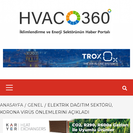
Skip
to
content
Primary
Menu
ANASAYFA
GENEL
ELEKTRIK DAĞITIM SEKTÖRÜ,
KORONA VIRÜS ÖNLEMLERINI AÇIKLADI