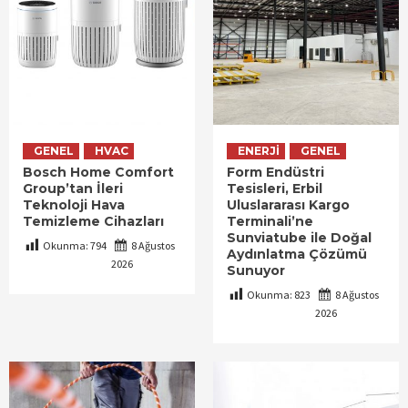
GENEL
HVAC
ENERJI
GENEL
Bosch Home Comfort
Form Endüstri
Group’tan İleri
Tesisleri, Erbil
Teknoloji Hava
Uluslararası Kargo
Temizleme Cihazları
Terminali’ne
Sunviatube ile Doğal
Okunma:
794
8 Ağustos
Aydınlatma Çözümü
2026
Sunuyor
Okunma:
823
8 Ağustos
2026