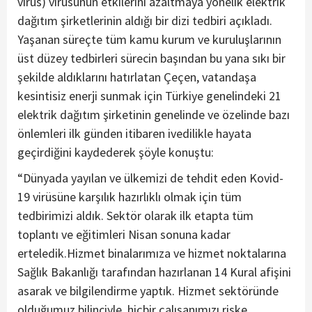
virüs) virüsünün etkilerini azaltmaya yönelik elektrik
dağıtım şirketlerinin aldığı bir dizi tedbiri açıkladı.
Yaşanan süreçte tüm kamu kurum ve kuruluşlarının
üst düzey tedbirleri sürecin başından bu yana sıkı bir
şekilde aldıklarını hatırlatan Çeçen, vatandaşa
kesintisiz enerji sunmak için Türkiye genelindeki 21
elektrik dağıtım şirketinin genelinde ve özelinde bazı
önlemleri ilk günden itibaren ivedilikle hayata
geçirdiğini kaydederek şöyle konuştu:
“Dünyada yayılan ve ülkemizi de tehdit eden Kovid-
19 virüsüne karşılık hazırlıklı olmak için tüm
tedbirimizi aldık. Sektör olarak ilk etapta tüm
toplantı ve eğitimleri Nisan sonuna kadar
erteledik.Hizmet binalarımıza ve hizmet noktalarına
Sağlık Bakanlığı tarafından hazırlanan 14 Kural afişini
asarak ve bilgilendirme yaptık. Hizmet sektöründe
olduğumuz bilinciyle, hiçbir çalışanımızı riske