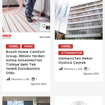
GENEL
HVAC
GENEL
Bosch Home Comfort
OTOMASYON
Group, REHAU Yerden
Siemens’ten Rekor
Isıtma Sistemleri’nin
Üçüncü Çeyrek
Türkiye’deki Tek
Yetkili Distribütörü
Okunma:
1.128
7
Oldu
Ağustos 2026
Okunma:
1.141
7
Ağustos 2026