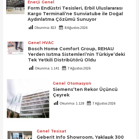
Enerji
Genel
Form Endüstri Tesisleri, Erbil Uluslararası
Kargo Terminali’ne Sunviatube ile Doğal
Aydınlatma Çözümü Sunuyor
Okunma:
823
8 Ağustos 2026
Genel
HVAC
Bosch Home Comfort Group, REHAU
Yerden Isıtma Sistemleri’nin Türkiye’deki
Tek Yetkili Distribütörü Oldu
Okunma:
1.141
7 Ağustos 2026
Genel
Otomasyon
Siemens’ten Rekor Üçüncü
Çeyrek
Okunma:
1.128
7 Ağustos 2026
Genel
Tesisat
Geberit Info Showroom, Yaklaşık 300