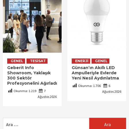
GENEL
TESISAT
ENERJI
GENEL
Geberit Info
Günsan’ın Akıllı LED
Showroom, Yaklaşık
Ampulleriyle Evlerde
300 Sektör
Yeni Nesil Aydınlatma
Profesyonelini Ağırladı
Okunma:
1.706
6
Okunma:
1.219
7
Ağustos 2026
Ağustos 2026
Arama: