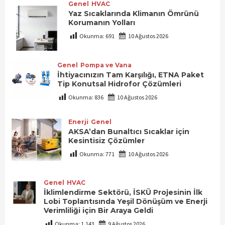
Genel
HVAC
Yaz Sıcaklarında Klimanın Ömrünü
Korumanın Yolları
Okunma:
691
10 Ağustos 2026
Genel
Pompa ve Vana
İhtiyacınızın Tam Karşılığı, ETNA Paket
Tip Konutsal Hidrofor Çözümleri
Okunma:
836
10 Ağustos 2026
Enerji
Genel
AKSA’dan Bunaltıcı Sıcaklar için
Kesintisiz Çözümler
Okunma:
771
10 Ağustos 2026
Genel
HVAC
İklimlendirme Sektörü, İSKÜ Projesinin İlk
Lobi Toplantısında Yeşil Dönüşüm ve Enerji
Verimliliği için Bir Araya Geldi
Okunma:
1.143
9 Ağustos 2026