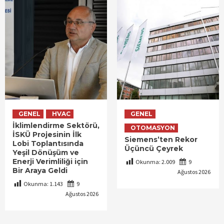
GENEL
HVAC
GENEL
İklimlendirme Sektörü,
OTOMASYON
İSKÜ Projesinin İlk
Siemens’ten Rekor
Lobi Toplantısında
Üçüncü Çeyrek
Yeşil Dönüşüm ve
Enerji Verimliliği için
Okunma:
2.009
9
Bir Araya Geldi
Ağustos 2026
Okunma:
1.143
9
Ağustos 2026