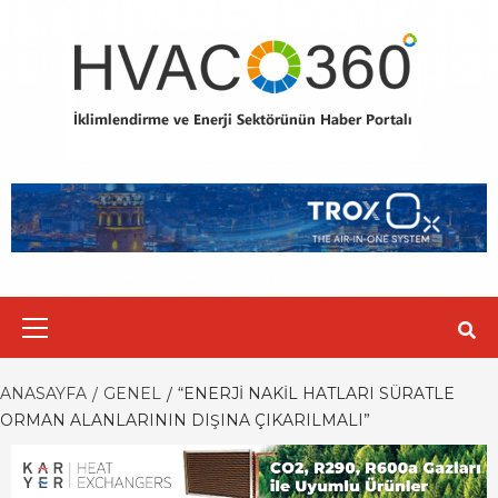
Skip
to
content
Primary
Menu
ANASAYFA
GENEL
“ENERJI NAKIL HATLARI SÜRATLE
ORMAN ALANLARININ DIŞINA ÇIKARILMALI”