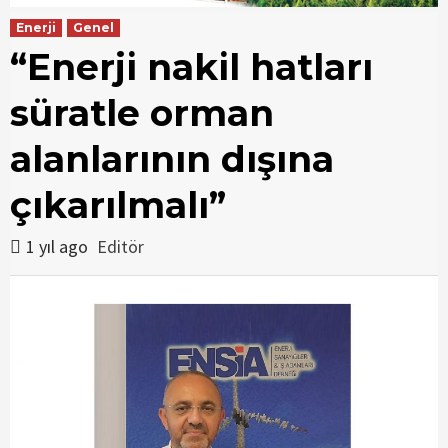
Enerji
Genel
“Enerji nakil hatları
süratle orman
alanlarının dışına
çıkarılmalı”
1 yıl ago
Editör