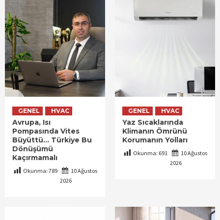
GENEL
HVAC
GENEL
HVAC
Avrupa, Isı
Yaz Sıcaklarında
Pompasında Vites
Klimanın Ömrünü
Büyüttü… Türkiye Bu
Korumanın Yolları
Dönüşümü
Okunma:
691
10 Ağustos
Kaçırmamalı
2026
Okunma:
789
10 Ağustos
2026