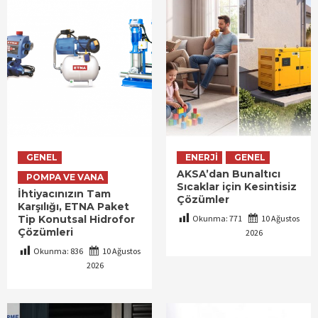
GENEL
ENERJI
GENEL
AKSA’dan Bunaltıcı
POMPA VE VANA
Sıcaklar için Kesintisiz
İhtiyacınızın Tam
Çözümler
Karşılığı, ETNA Paket
Tip Konutsal Hidrofor
Okunma:
771
10 Ağustos
Çözümleri
2026
Okunma:
836
10 Ağustos
2026