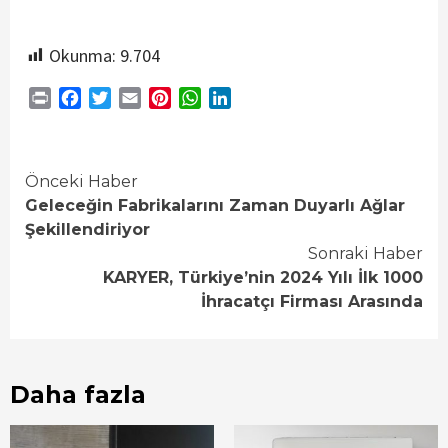
Okunma:
9.704
Print
Facebook
Twitter
Email
Pinterest
WhatsApp
LinkedIn
Continue
Önceki Haber
Geleceğin Fabrikalarını Zaman Duyarlı Ağlar
Reading
Şekillendiriyor
Sonraki Haber
KARYER, Türkiye’nin 2024 Yılı İlk 1000
İhracatçı Firması Arasında
Daha fazla