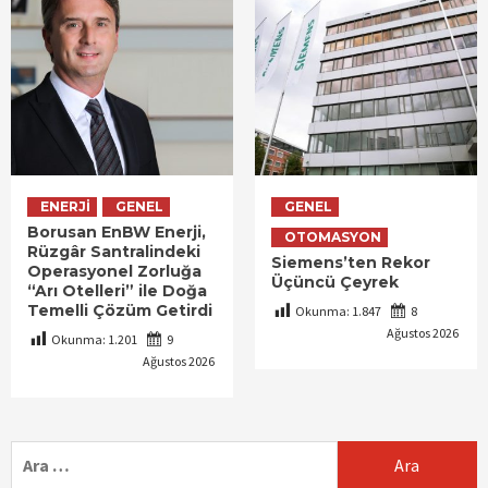
ENERJI
GENEL
GENEL
Borusan EnBW Enerji,
OTOMASYON
Rüzgâr Santralindeki
Siemens’ten Rekor
Operasyonel Zorluğa
Üçüncü Çeyrek
“Arı Otelleri” ile Doğa
Temelli Çözüm Getirdi
Okunma:
1.847
8
Ağustos 2026
Okunma:
1.201
9
Ağustos 2026
Arama: