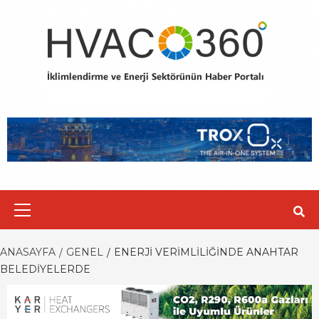
Skip
to
content
Primary
Menu
ANASAYFA
GENEL
ENERJI VERIMLILIĞINDE ANAHTAR
BELEDIYELERDE