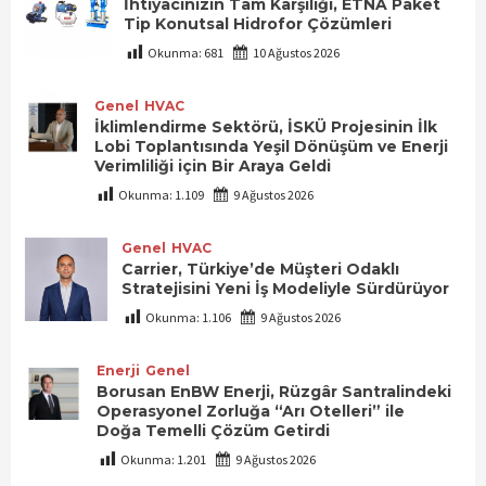
İhtiyacınızın Tam Karşılığı, ETNA Paket
Tip Konutsal Hidrofor Çözümleri
Okunma:
681
10 Ağustos 2026
Genel
HVAC
İklimlendirme Sektörü, İSKÜ Projesinin İlk
Lobi Toplantısında Yeşil Dönüşüm ve Enerji
Verimliliği için Bir Araya Geldi
Okunma:
1.109
9 Ağustos 2026
Genel
HVAC
Carrier, Türkiye’de Müşteri Odaklı
Stratejisini Yeni İş Modeliyle Sürdürüyor
Okunma:
1.106
9 Ağustos 2026
Enerji
Genel
Borusan EnBW Enerji, Rüzgâr Santralindeki
Operasyonel Zorluğa “Arı Otelleri” ile
Doğa Temelli Çözüm Getirdi
Okunma:
1.201
9 Ağustos 2026