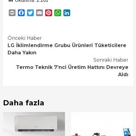
Print
Facebook
Twitter
Email
Pinterest
WhatsApp
LinkedIn
Continue
Önceki Haber
LG İklimlendirme Grubu Ürünleri Tüketicilere
Reading
Daha Yakın
Sonraki Haber
Termo Teknik 7’nci Üretim Hattını Devreye
Aldı
Daha fazla