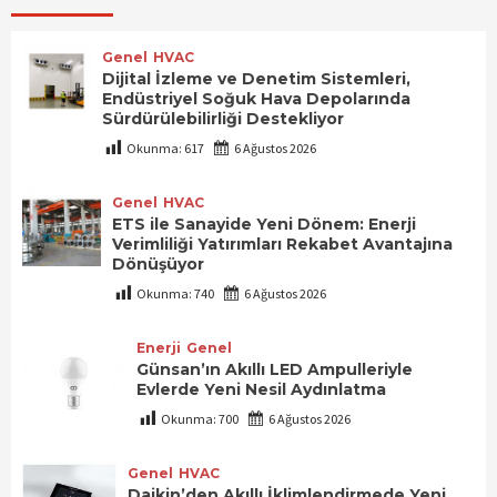
Genel
HVAC
Dijital İzleme ve Denetim Sistemleri,
Endüstriyel Soğuk Hava Depolarında
Sürdürülebilirliği Destekliyor
Okunma:
617
6 Ağustos 2026
Genel
HVAC
ETS ile Sanayide Yeni Dönem: Enerji
Verimliliği Yatırımları Rekabet Avantajına
Dönüşüyor
Okunma:
740
6 Ağustos 2026
Enerji
Genel
Günsan’ın Akıllı LED Ampulleriyle
Evlerde Yeni Nesil Aydınlatma
Okunma:
700
6 Ağustos 2026
Genel
HVAC
Daikin’den Akıllı İklimlendirmede Yeni