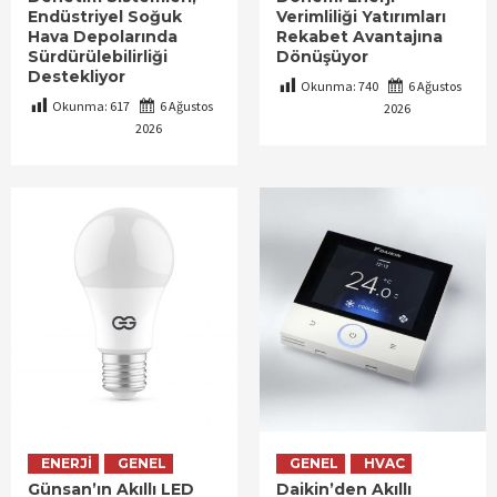
Endüstriyel Soğuk
Verimliliği Yatırımları
Hava Depolarında
Rekabet Avantajına
Sürdürülebilirliği
Dönüşüyor
Destekliyor
Okunma:
740
6 Ağustos
Okunma:
617
6 Ağustos
2026
2026
ENERJI
GENEL
GENEL
HVAC
Günsan’ın Akıllı LED
Daikin’den Akıllı