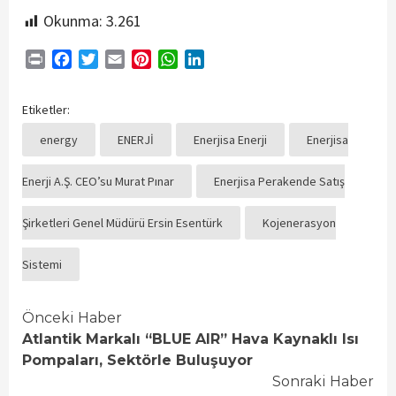
Okunma:
3.261
Print
Facebook
Twitter
Email
Pinterest
WhatsApp
LinkedIn
Etiketler:
energy
ENERJİ
Enerjisa Enerji
Enerjisa
Enerji A.Ş. CEO’su Murat Pınar
Enerjisa Perakende Satış
Şirketleri Genel Müdürü Ersin Esentürk
Kojenerasyon
Sistemi
Continue
Önceki Haber
Atlantik Markalı “BLUE AIR” Hava Kaynaklı Isı
Reading
Pompaları, Sektörle Buluşuyor
Sonraki Haber