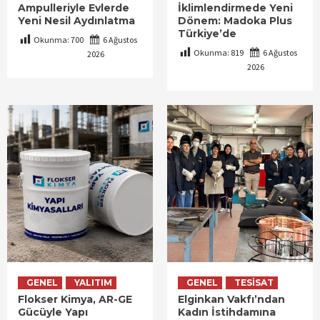
Ampulleriyle Evlerde
İklimlendirmede Yeni
Yeni Nesil Aydınlatma
Dönem: Madoka Plus
Türkiye’de
Okunma:
700
6 Ağustos
Okunma:
819
6 Ağustos
2026
2026
GENEL
YALITIM
GENEL
TESISAT
Flokser Kimya, AR-GE
Elginkan Vakfı’ndan
Gücüyle Yapı
Kadın İstihdamına