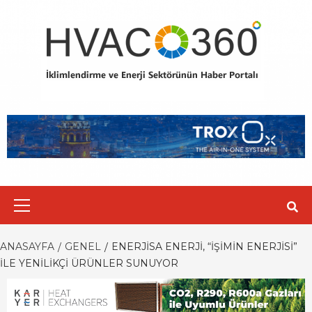
Skip
to
content
Primary
Menu
ANASAYFA
GENEL
ENERJISA ENERJI, “İŞIMIN ENERJISI”
ILE YENILIKÇI ÜRÜNLER SUNUYOR