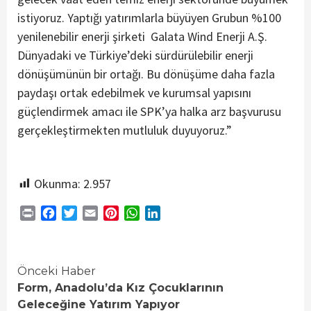
istiyoruz. Yaptığı yatırımlarla büyüyen Grubun %100
yenilenebilir enerji şirketi Galata Wind Enerji A.Ş.
Dünyadaki ve Türkiye’deki sürdürülebilir enerji
dönüşümünün bir ortağı. Bu dönüşüme daha fazla
paydaşı ortak edebilmek ve kurumsal yapısını
güçlendirmek amacı ile SPK’ya halka arz başvurusu
gerçekleştirmekten mutluluk duyuyoruz.”
Okunma:
2.957
Print
Facebook
Twitter
Email
Pinterest
WhatsApp
LinkedIn
Continue
Önceki Haber
Form, Anadolu’da Kız Çocuklarının
Reading
Geleceğine Yatırım Yapıyor