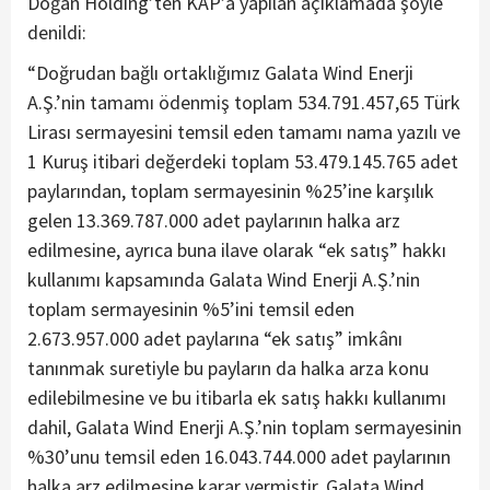
Doğan Holding’ten KAP’a yapılan açıklamada şöyle
denildi:
“Doğrudan bağlı ortaklığımız Galata Wind Enerji
A.Ş.’nin tamamı ödenmiş toplam 534.791.457,65 Türk
Lirası sermayesini temsil eden tamamı nama yazılı ve
1 Kuruş itibari değerdeki toplam 53.479.145.765 adet
paylarından, toplam sermayesinin %25’ine karşılık
gelen 13.369.787.000 adet paylarının halka arz
edilmesine, ayrıca buna ilave olarak “ek satış” hakkı
kullanımı kapsamında Galata Wind Enerji A.Ş.’nin
toplam sermayesinin %5’ini temsil eden
2.673.957.000 adet paylarına “ek satış” imkânı
tanınmak suretiyle bu payların da halka arza konu
edilebilmesine ve bu itibarla ek satış hakkı kullanımı
dahil, Galata Wind Enerji A.Ş.’nin toplam sermayesinin
%30’unu temsil eden 16.043.744.000 adet paylarının
halka arz edilmesine karar vermiştir. Galata Wind