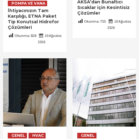
AKSA’dan Bunaltıcı
POMPA VE VANA
Sıcaklar için Kesintisiz
İhtiyacınızın Tam
Çözümler
Karşılığı, ETNA Paket
Tip Konutsal Hidrofor
Okunma:
755
10 Ağustos
Çözümleri
2026
Okunma:
828
10 Ağustos
2026
GENEL
HVAC
GENEL