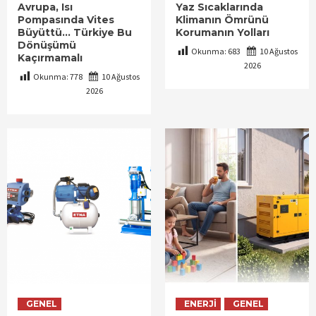
Avrupa, Isı
Yaz Sıcaklarında
Pompasında Vites
Klimanın Ömrünü
Büyüttü… Türkiye Bu
Korumanın Yolları
Dönüşümü
Okunma:
683
10 Ağustos
Kaçırmamalı
2026
Okunma:
778
10 Ağustos
2026
GENEL
ENERJI
GENEL