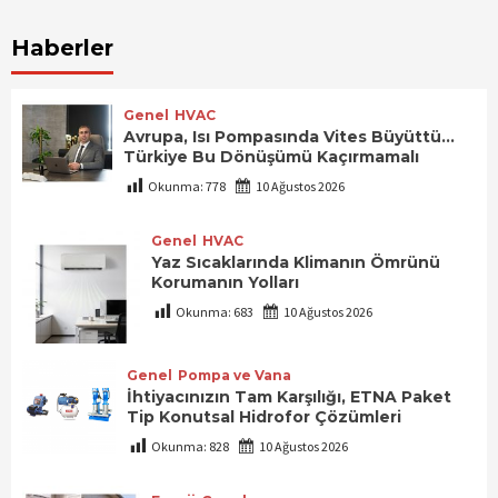
Haberler
Genel
HVAC
Avrupa, Isı Pompasında Vites Büyüttü…
Türkiye Bu Dönüşümü Kaçırmamalı
Okunma:
778
10 Ağustos 2026
Genel
HVAC
Yaz Sıcaklarında Klimanın Ömrünü
Korumanın Yolları
Okunma:
683
10 Ağustos 2026
Genel
Pompa ve Vana
İhtiyacınızın Tam Karşılığı, ETNA Paket
Tip Konutsal Hidrofor Çözümleri
Okunma:
828
10 Ağustos 2026