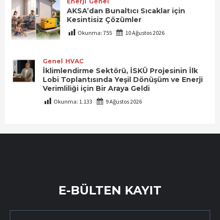
Enerji
Genel
AKSA’dan Bunaltıcı Sıcaklar için
Kesintisiz Çözümler
Okunma:
755
10 Ağustos 2026
Genel
HVAC
İklimlendirme Sektörü, İSKÜ Projesinin İlk
Lobi Toplantısında Yeşil Dönüşüm ve Enerji
Verimliliği için Bir Araya Geldi
Okunma:
1.133
9 Ağustos 2026
E-BÜLTEN KAYIT