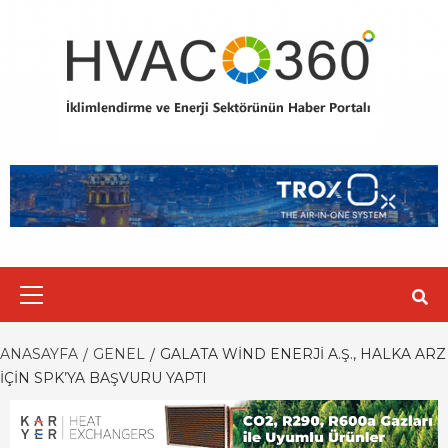
Skip
to
content
Primary
Menu
ANASAYFA
GENEL
GALATA WIND ENERJI A.Ş., HALKA ARZ
İÇIN SPK’YA BAŞVURU YAPTI