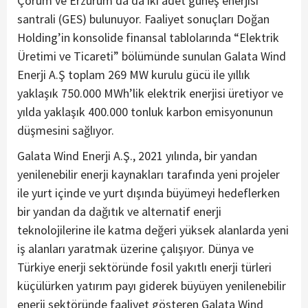
Çorum ve Erzurum’da da iki adet güneş enerjisi
santrali (GES) bulunuyor. Faaliyet sonuçları Doğan
Holding’in konsolide finansal tablolarında “Elektrik
Üretimi ve Ticareti” bölümünde sunulan Galata Wind
Enerji A.Ş toplam 269 MW kurulu gücü ile yıllık
yaklaşık 750.000 MWh’lik elektrik enerjisi üretiyor ve
yılda yaklaşık 400.000 tonluk karbon emisyonunun
düşmesini sağlıyor.
Galata Wind Enerji A.Ş., 2021 yılında, bir yandan
yenilenebilir enerji kaynakları tarafında yeni projeler
ile yurt içinde ve yurt dışında büyümeyi hedeflerken
bir yandan da dağıtık ve alternatif enerji
teknolojilerine ile katma değeri yüksek alanlarda yeni
iş alanları yaratmak üzerine çalışıyor. Dünya ve
Türkiye enerji sektöründe fosil yakıtlı enerji türleri
küçülürken yatırım payı giderek büyüyen yenilenebilir
enerji sektöründe faaliyet gösteren Galata Wind