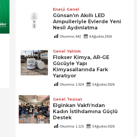
Enerji
Genel
Günsan’ın Akıllı LED
Ampulleriyle Evlerde Yeni
Nesil Aydınlatma
Okunma:
642
6 Ağustos 2026
Genel
Yalıtım
Flokser Kimya, AR-GE
Gücüyle Yapı
Kimyasallarında Fark
Yaratıyor
Okunma:
1.024
5 Ağustos 2026
Genel
Tesisat
Elginkan Vakfı’ndan
Kadın İstihdamına Güçlü
Destek
Okunma:
1.125
5 Ağustos 2026