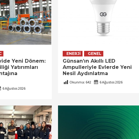
C
ENERJI
GENEL
yide Yeni Dönem:
Günsan’ın Akıllı LED
liği Yatırımları
Ampulleriyle Evlerde Yeni
ntajına
Nesil Aydınlatma
Okunma:
642
6 Ağustos 2026
6 Ağustos 2026