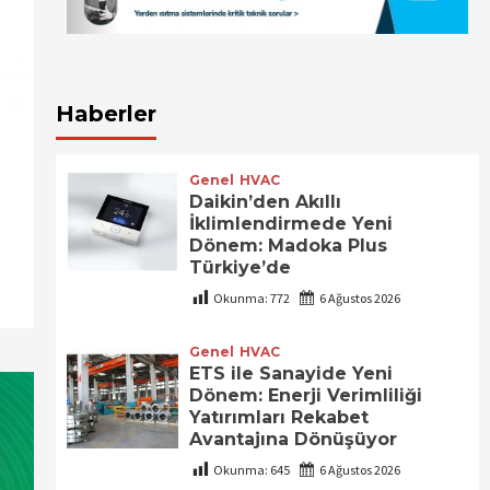
Haberler
Genel
HVAC
Daikin’den Akıllı
İklimlendirmede Yeni
Dönem: Madoka Plus
Türkiye’de
Okunma:
772
6 Ağustos 2026
Genel
HVAC
ETS ile Sanayide Yeni
Dönem: Enerji Verimliliği
Yatırımları Rekabet
Avantajına Dönüşüyor
Okunma:
645
6 Ağustos 2026