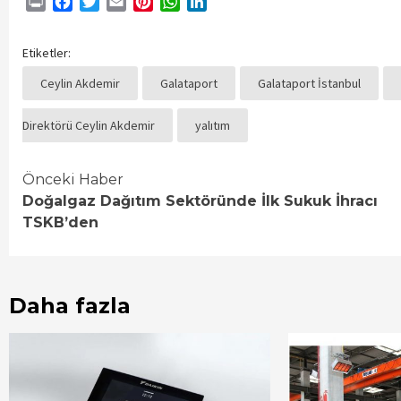
Print
Facebook
Twitter
Email
Pinterest
WhatsApp
LinkedIn
Etiketler:
Ceylin Akdemir
Galataport
Galataport İstanbul
Direktörü Ceylin Akdemir
yalıtım
Continue
Önceki Haber
Doğalgaz Dağıtım Sektöründe İlk Sukuk İhracı
Reading
TSKB’den
Daha fazla