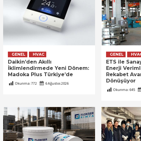
GENEL
HVAC
GENEL
HVA
Daikin’den Akıllı
ETS ile Sana
İklimlendirmede Yeni Dönem:
Enerji Verimli
Madoka Plus Türkiye’de
Rekabet Ava
Dönüşüyor
Okunma:
772
6 Ağustos 2026
Okunma:
645