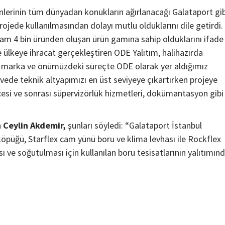
nlerinin tüm dünyadan konukların ağırlanacağı Galataport gib
rojede kullanılmasından dolayı mutlu olduklarını dile getirdi.
oplam 4 bin üründen oluşan ürün gamına sahip olduklarını ifade
e ülkeye ihracat gerçekleştiren ODE Yalıtım, halihazırda
ir marka ve önümüzdeki süreçte ODE olarak yer aldığımız
rçevede teknik altyapımızı en üst seviyeye çıkartırken projeye
esi ve sonrası süpervizörlük hizmetleri, dokümantasyon gibi
n
Ceylin Akdemir,
şunları söyledi: “Galataport İstanbul
 köpüğü, Starflex cam yünü boru ve klima levhası ile Rockflex
sı ve soğutulması için kullanılan boru tesisatlarının yalıtımın