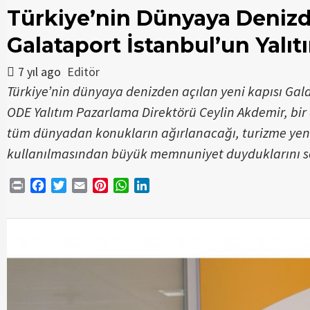
Türkiye’nin Dünyaya Denizd
Galataport İstanbul’un Yalı
7 yıl ago
Editör
Türkiye’nin dünyaya denizden açılan yeni kapısı Gala
ODE Yalıtım Pazarlama Direktörü Ceylin Akdemir, bir
tüm dünyadan konukların ağırlanacağı, turizme yeni 
kullanılmasından büyük memnuniyet duyduklarını sö
Print
Facebook
Twitter
Email
Pinterest
WhatsApp
LinkedIn