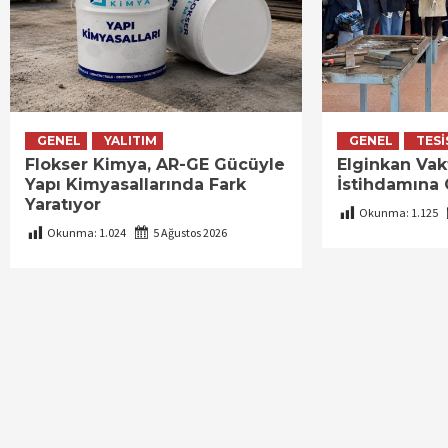
GENEL
YALITIM
GENEL
TESI
Flokser Kimya, AR-GE Gücüyle
Elginkan Vak
Yapı Kimyasallarında Fark
İstihdamına
Yaratıyor
Okunma:
1.125
Okunma:
1.024
5 Ağustos 2026