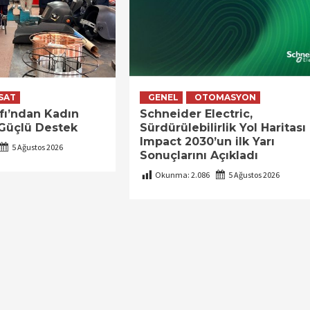
SAT
GENEL
OTOMASYON
fı’ndan Kadın
Schneider Electric,
 Güçlü Destek
Sürdürülebilirlik Yol Haritası
Impact 2030’un ilk Yarı
5 Ağustos 2026
Sonuçlarını Açıkladı
Okunma:
2.086
5 Ağustos 2026