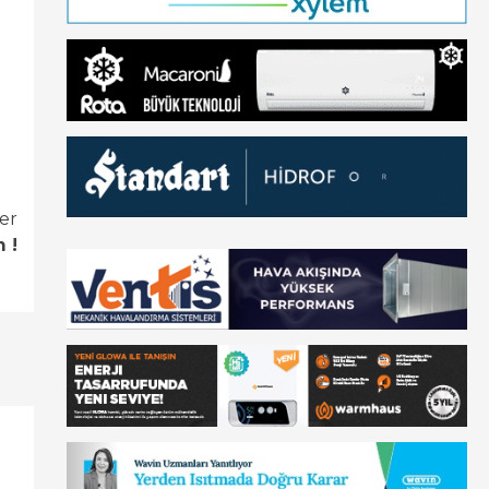
er
 !