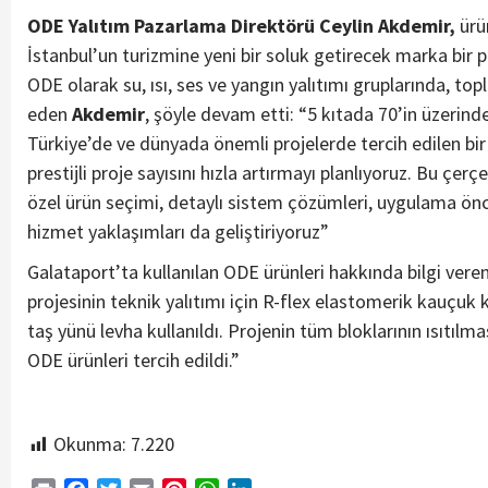
ODE Yalıtım Pazarlama Direktörü Ceylin Akdemir,
ürü
İstanbul’un turizmine yeni bir soluk getirecek marka bir p
ODE olarak su, ısı, ses ve yangın yalıtımı gruplarında, t
eden
Akdemir
, şöyle devam etti: “5 kıtada 70’in üzerind
Türkiye’de ve dünyada önemli projelerde tercih edilen b
prestijli proje sayısını hızla artırmayı planlıyoruz. Bu çe
özel ürün seçimi, detaylı sistem çözümleri, uygulama önc
hizmet yaklaşımları da geliştiriyoruz”
Galataport’ta kullanılan ODE ürünleri hakkında bilgi vere
projesinin teknik yalıtımı için R-flex elastomerik kauçuk
taş yünü levha kullanıldı. Projenin tüm bloklarının ısıtılma
ODE ürünleri tercih edildi.”
Okunma:
7.220