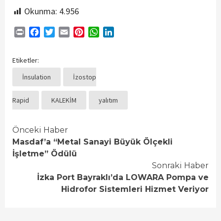
Okunma:
4.956
Print
Facebook
Twitter
Email
Pinterest
WhatsApp
LinkedIn
Etiketler:
İnsulation
İzostop
Rapid
KALEKİM
yalıtım
Continue
Önceki Haber
Masdaf’a “Metal Sanayi Büyük Ölçekli
Reading
İşletme” Ödülü
Sonraki Haber
İzka Port Bayraklı’da LOWARA Pompa ve
Hidrofor Sistemleri Hizmet Veriyor