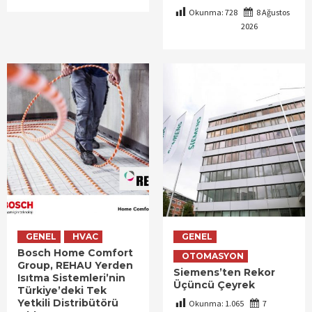
Okunma:
728
8 Ağustos
2026
GENEL
HVAC
GENEL
Bosch Home Comfort
OTOMASYON
Group, REHAU Yerden
Siemens’ten Rekor
Isıtma Sistemleri’nin
Üçüncü Çeyrek
Türkiye’deki Tek
Yetkili Distribütörü
Okunma:
1.065
7