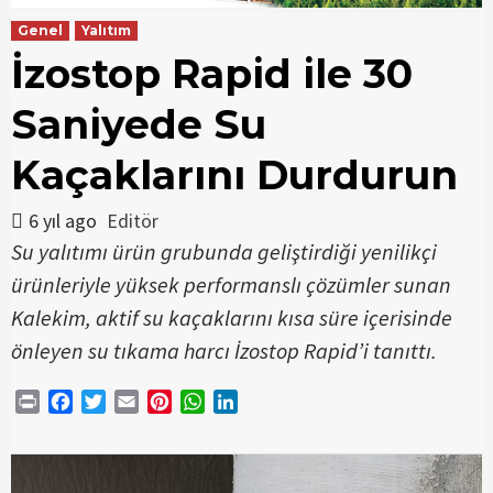
Genel
Yalıtım
İzostop Rapid ile 30
Saniyede Su
Kaçaklarını Durdurun
6 yıl ago
Editör
Su yalıtımı ürün grubunda geliştirdiği yenilikçi
ürünleriyle yüksek performanslı çözümler sunan
Kalekim, aktif su kaçaklarını kısa süre içerisinde
önleyen su tıkama harcı İzostop Rapid’i tanıttı.
Print
Facebook
Twitter
Email
Pinterest
WhatsApp
LinkedIn