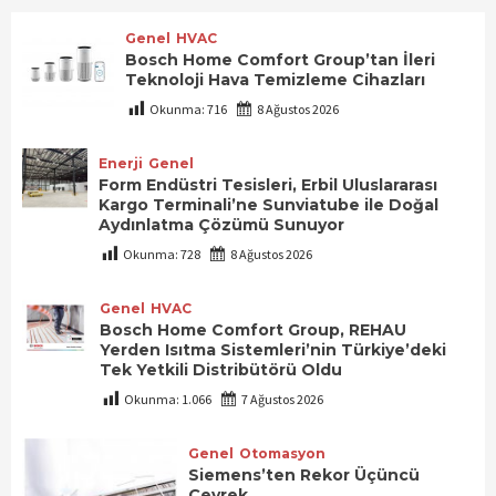
Genel
HVAC
Bosch Home Comfort Group’tan İleri
Teknoloji Hava Temizleme Cihazları
Okunma:
716
8 Ağustos 2026
Enerji
Genel
Form Endüstri Tesisleri, Erbil Uluslararası
Kargo Terminali’ne Sunviatube ile Doğal
Aydınlatma Çözümü Sunuyor
Okunma:
728
8 Ağustos 2026
Genel
HVAC
Bosch Home Comfort Group, REHAU
Yerden Isıtma Sistemleri’nin Türkiye’deki
Tek Yetkili Distribütörü Oldu
Okunma:
1.066
7 Ağustos 2026
Genel
Otomasyon
Siemens’ten Rekor Üçüncü
Çeyrek