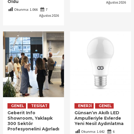
Oldu
Ağustos 2026
Okunma:
1.066
7
Ağustos 2026
GENEL
TESISAT
ENERJI
GENEL
Geberit Info
Günsan’ın Akıllı LED
Showroom, Yaklaşık
Ampulleriyle Evlerde
300 Sektör
Yeni Nesil Aydınlatma
Profesyonelini Ağırladı
Okunma:
1.642
6