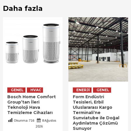
Daha fazla
GENEL
HVAC
ENERJI
GENEL
Bosch Home Comfort
Form Endüstri
Group’tan İleri
Tesisleri, Erbil
Teknoloji Hava
Uluslararası Kargo
Temizleme Cihazları
Terminali’ne
Sunviatube ile Doğal
Okunma:
716
8 Ağustos
Aydınlatma Çözümü
2026
Sunuyor