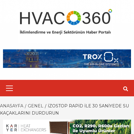
Skip
to
content
Primary
Menu
ANASAYFA
GENEL
İZOSTOP RAPID ILE 30 SANIYEDE SU
KAÇAKLARINI DURDURUN