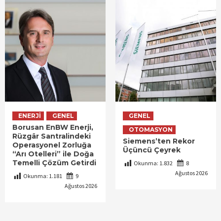
ENERJI
GENEL
GENEL
Borusan EnBW Enerji,
OTOMASYON
Rüzgâr Santralindeki
Siemens’ten Rekor
Operasyonel Zorluğa
Üçüncü Çeyrek
“Arı Otelleri” ile Doğa
Temelli Çözüm Getirdi
Okunma:
1.832
8
Ağustos 2026
Okunma:
1.181
9
Ağustos 2026