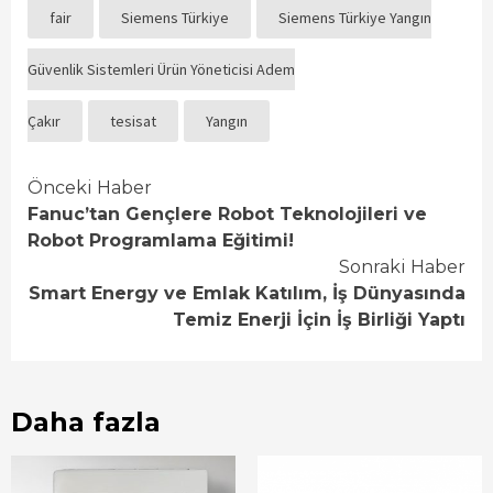
fair
Siemens Türkiye
Siemens Türkiye Yangın
Güvenlik Sistemleri Ürün Yöneticisi Adem
Çakır
tesisat
Yangın
Continue
Önceki Haber
Fanuc’tan Gençlere Robot Teknolojileri ve
Reading
Robot Programlama Eğitimi!
Sonraki Haber
Smart Energy ve Emlak Katılım, İş Dünyasında
Temiz Enerji İçin İş Birliği Yaptı
Daha fazla