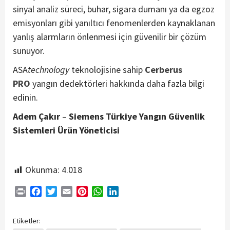
sinyal analiz süreci, buhar, sigara dumanı ya da egzoz
emisyonları gibi yanıltıcı fenomenlerden kaynaklanan
yanlış alarmların önlenmesi için güvenilir bir çözüm
sunuyor.
ASA
technology
teknolojisine sahip
Cerberus
PRO
yangın dedektörleri hakkında daha fazla bilgi
edinin.
Adem Çakır
–
Siemens Türkiye Yangın Güvenlik
Sistemleri Ürün Yöneticisi
Okunma:
4.018
Print
Facebook
Twitter
Email
Pinterest
WhatsApp
LinkedIn
Etiketler: