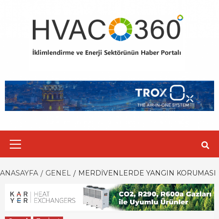
Skip
to
content
Primary
Menu
ANASAYFA
GENEL
MERDIVENLERDE YANGIN KORUMASI