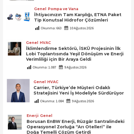
Genel
Pompa ve Vana
İhtiyacınızın Tam Karşılığı, ETNA Paket
Tip Konutsal Hidrofor Çözümleri
Okunma:
663
10 Ağustos 2026
Genel
HVAC
İklimlendirme Sektörü, İSKÜ Projesinin İlk
Lobi Toplantısında Yeşil Dönüşüm ve Enerji
Verimliliği için Bir Araya Geldi
Okunma:
1.087
9 Ağustos 2026
Genel
HVAC
Carrier, Türkiye’de Müşteri Odaklı
Stratejisini Yeni İş Modeliyle Sürdürüyor
Okunma:
1.084
9 Ağustos 2026
Enerji
Genel
Borusan EnBW Enerji, Rüzgâr Santralindeki
Operasyonel Zorluğa “Arı Otelleri” ile
Doğa Temelli Çözüm Getirdi