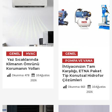
GENEL
HVAC
GENEL
Yaz Sıcaklarında
POMPA VE VANA
Klimanın Ömrünü
İhtiyacınızın Tam
Korumanın Yolları
Karşılığı, ETNA Paket
Okunma:
478
10 Ağustos
Tip Konutsal Hidrofor
Çözümleri
2026
Okunma:
663
10 Ağustos
2026