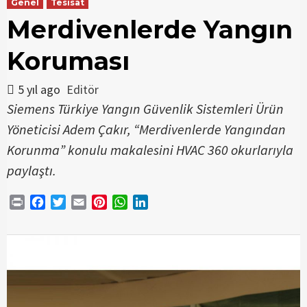
Genel
Tesisat
Merdivenlerde Yangın
Koruması
5 yıl ago
Editör
Siemens Türkiye Yangın Güvenlik Sistemleri Ürün
Yöneticisi Adem Çakır, “Merdivenlerde Yangından
Korunma” konulu makalesini HVAC 360 okurlarıyla
paylaştı.
Print
Facebook
Twitter
Email
Pinterest
WhatsApp
LinkedIn