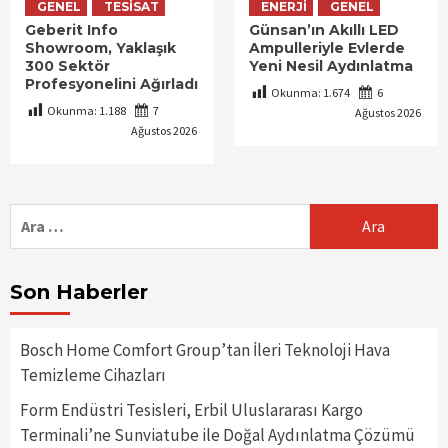
GENEL
TESISAT
ENERJI
GENEL
Geberit Info
Günsan’ın Akıllı LED
Showroom, Yaklaşık
Ampulleriyle Evlerde
300 Sektör
Yeni Nesil Aydınlatma
Profesyonelini Ağırladı
Okunma:
1.674
6
Okunma:
1.188
7
Ağustos 2026
Ağustos 2026
Arama:
Son Haberler
Bosch Home Comfort Group’tan İleri Teknoloji Hava
Temizleme Cihazları
Form Endüstri Tesisleri, Erbil Uluslararası Kargo
Terminali’ne Sunviatube ile Doğal Aydınlatma Çözümü