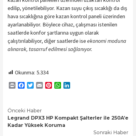
edilip, yönetilebiliyor. Kazan suyu çıkış sıcaklığı da dış
hava sıcaklığına göre kazan kontrol paneli üzerinden
ayarlanabiliyor. Böylece cihaz, çalışması istenilen
saatlerde konfor şartlarına uygun olarak
çalıştırılabiliyor, diğer saatlerde ise
ekonomi moduna
alınarak, tasarruf edilmesi sağlan
ıyor
.
Okunma:
5.334
Print
Facebook
Twitter
Email
Pinterest
WhatsApp
LinkedIn
Continue
Önceki Haber
Legrand DPX3 HP Kompakt Şalterler ile 250A’e
Reading
Kadar Yüksek Koruma
Sonraki Haber