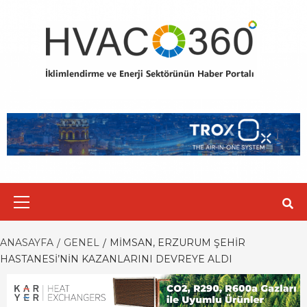
Skip
to
content
Primary
Menu
ANASAYFA
GENEL
MİMSAN, ERZURUM ŞEHIR
HASTANESI’NIN KAZANLARINI DEVREYE ALDI