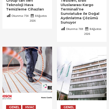
Group’tan İleri
Tesisleri, Erbil
Teknoloji Hava
Uluslararası Kargo
Temizleme Cihazları
Terminali’ne
Sunviatube ile Doğal
Okunma:
754
8 Ağustos
Aydınlatma Çözümü
2026
Sunuyor
Okunma:
769
8 Ağustos
2026
GENEL
HVAC
GENEL