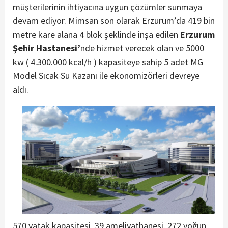
müşterilerinin ihtiyacına uygun çözümler sunmaya
devam ediyor. Mimsan son olarak Erzurum’da 419 bin
metre kare alana 4 blok şeklinde inşa edilen
Erzurum
Şehir Hastanesi’
nde hizmet verecek olan ve 5000
kw ( 4.300.000 kcal/h ) kapasiteye sahip 5 adet MG
Model Sıcak Su Kazanı ile ekonomizörleri devreye
aldı.
570 yatak kapasitesi, 39 ameliyathanesi, 272 yoğun