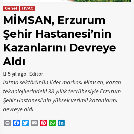
Genel
HVAC
MİMSAN, Erzurum
Şehir Hastanesi’nin
Kazanlarını Devreye
Aldı
5 yıl ago
Editör
Isıtma sektörünün lider markası Mimsan, kazan
teknolojilerindeki 38 yıllık tecrübesiyle Erzurum
Şehir Hastanesi’nin yüksek verimli kazanlarını
devreye aldı.
Print
Facebook
Twitter
Email
Pinterest
WhatsApp
LinkedIn