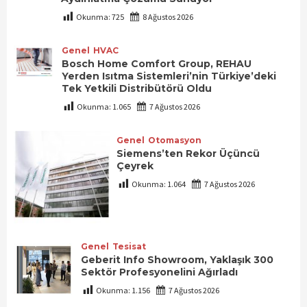
Okunma:
725
8 Ağustos 2026
Genel
HVAC
Bosch Home Comfort Group, REHAU
Yerden Isıtma Sistemleri’nin Türkiye’deki
Tek Yetkili Distribütörü Oldu
Okunma:
1.065
7 Ağustos 2026
Genel
Otomasyon
Siemens’ten Rekor Üçüncü
Çeyrek
Okunma:
1.064
7 Ağustos 2026
Genel
Tesisat
Geberit Info Showroom, Yaklaşık 300
Sektör Profesyonelini Ağırladı
Okunma:
1.156
7 Ağustos 2026