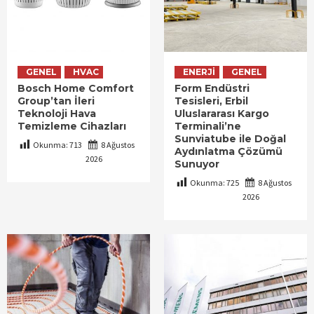
GENEL
HVAC
ENERJI
GENEL
Bosch Home Comfort
Form Endüstri
Group’tan İleri
Tesisleri, Erbil
Teknoloji Hava
Uluslararası Kargo
Temizleme Cihazları
Terminali’ne
Sunviatube ile Doğal
Okunma:
713
8 Ağustos
Aydınlatma Çözümü
2026
Sunuyor
Okunma:
725
8 Ağustos
2026