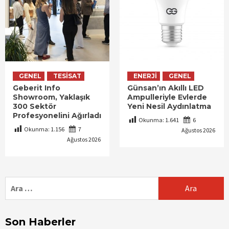
GENEL
TESISAT
ENERJI
GENEL
Geberit Info
Günsan’ın Akıllı LED
Showroom, Yaklaşık
Ampulleriyle Evlerde
300 Sektör
Yeni Nesil Aydınlatma
Profesyonelini Ağırladı
Okunma:
1.641
6
Okunma:
1.156
7
Ağustos 2026
Ağustos 2026
Arama:
Son Haberler