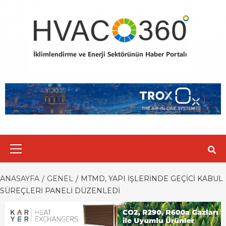
Skip
to
content
Primary
Menu
ANASAYFA
GENEL
MTMD, YAPI İŞLERINDE GEÇICI KABUL
SÜREÇLERI PANELI DÜZENLEDI