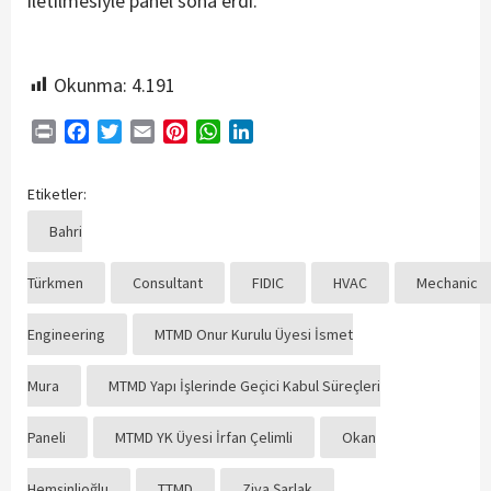
iletilmesiyle panel sona erdi.
Okunma:
4.191
Print
Facebook
Twitter
Email
Pinterest
WhatsApp
LinkedIn
Etiketler:
Bahri
Türkmen
Consultant
FIDIC
HVAC
Mechanic
Engineering
MTMD Onur Kurulu Üyesi İsmet
Mura
MTMD Yapı İşlerinde Geçici Kabul Süreçleri
Paneli
MTMD YK Üyesi İrfan Çelimli
Okan
Hemşinlioğlu
TTMD
Ziya Şarlak