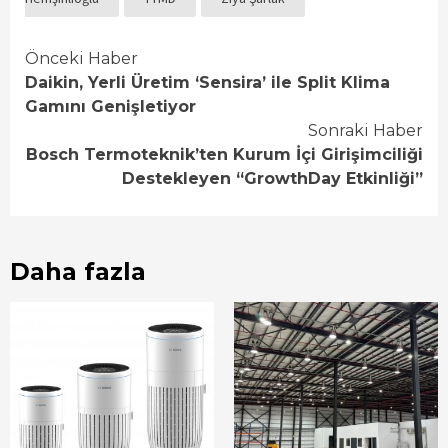
Continue
Önceki Haber
Daikin, Yerli Üretim ‘Sensira’ ile Split Klima
Reading
Gamını Genişletiyor
Sonraki Haber
Bosch Termoteknik’ten Kurum İçi Girişimciliği
Destekleyen “GrowthDay Etkinliği”
Daha fazla