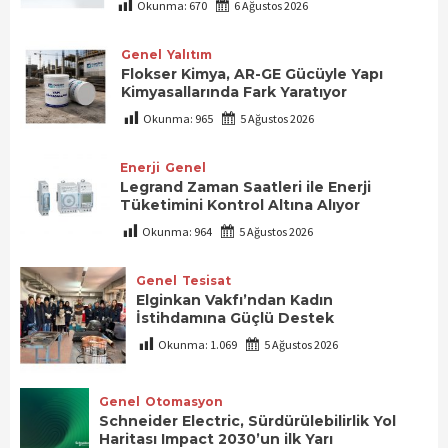
Okunma:
670
6 Ağustos 2026
Genel
Yalıtım
Flokser Kimya, AR-GE Gücüyle Yapı
Kimyasallarında Fark Yaratıyor
Okunma:
965
5 Ağustos 2026
Enerji
Genel
Legrand Zaman Saatleri ile Enerji
Tüketimini Kontrol Altına Alıyor
Okunma:
964
5 Ağustos 2026
Genel
Tesisat
Elginkan Vakfı’ndan Kadın
İstihdamına Güçlü Destek
Okunma:
1.069
5 Ağustos 2026
Genel
Otomasyon
Schneider Electric, Sürdürülebilirlik Yol
Haritası Impact 2030’un ilk Yarı