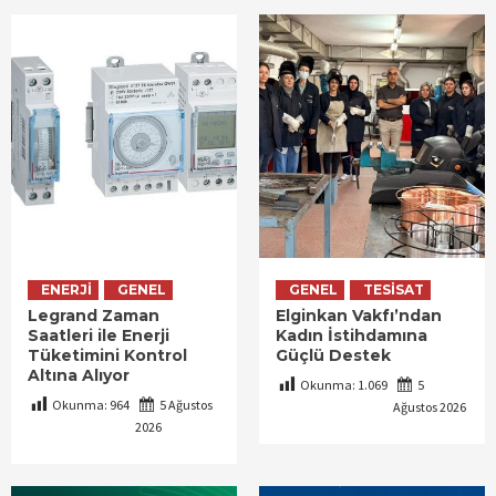
ENERJI
GENEL
GENEL
TESISAT
Legrand Zaman
Elginkan Vakfı’ndan
Saatleri ile Enerji
Kadın İstihdamına
Tüketimini Kontrol
Güçlü Destek
Altına Alıyor
Okunma:
1.069
5
Okunma:
964
5 Ağustos
Ağustos 2026
2026