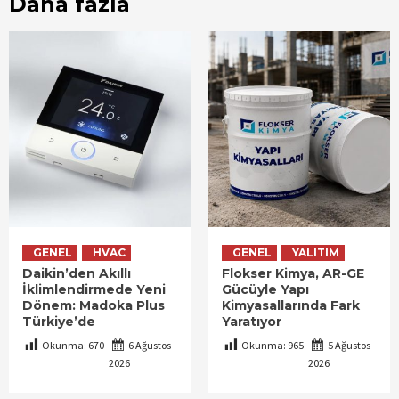
Daha fazla
GENEL
HVAC
GENEL
YALITIM
Daikin’den Akıllı
Flokser Kimya, AR-GE
İklimlendirmede Yeni
Gücüyle Yapı
Dönem: Madoka Plus
Kimyasallarında Fark
Türkiye’de
Yaratıyor
Okunma:
670
6 Ağustos
Okunma:
965
5 Ağustos
2026
2026