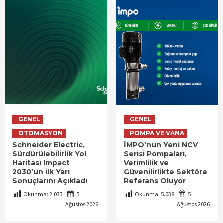
GENEL
GENEL
OTOMASYON
POMPA VE VANA
Schneider Electric,
İMPO’nun Yeni NCV
Sürdürülebilirlik Yol
Serisi Pompaları,
Haritası Impact
Verimlilik ve
2030’un ilk Yarı
Güvenilirlikte Sektöre
Sonuçlarını Açıkladı
Referans Oluyor
Okunma:
2.033
5
Okunma:
5.038
5
Ağustos 2026
Ağustos 2026