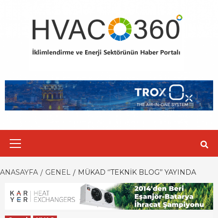
Skip
to
content
Primary
Menu
ANASAYFA
GENEL
MÜKAD ‘’TEKNIK BLOG’’ YAYINDA