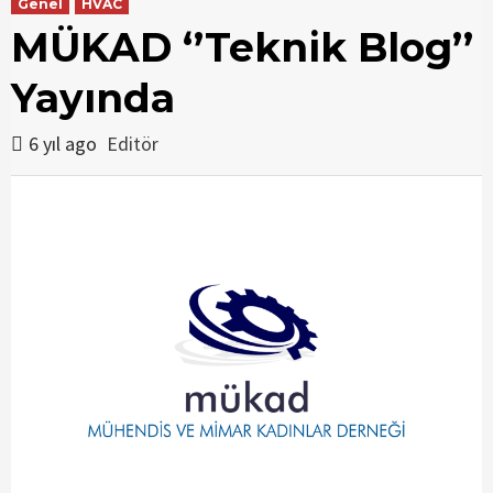
Genel
HVAC
MÜKAD ‘’Teknik Blog’’
Yayında
6 yıl ago
Editör