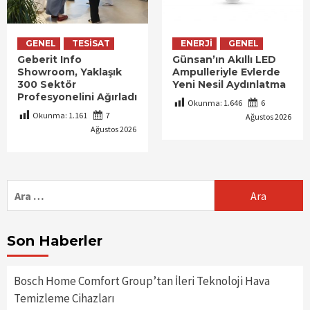
GENEL
TESISAT
ENERJI
GENEL
Geberit Info
Günsan’ın Akıllı LED
Showroom, Yaklaşık
Ampulleriyle Evlerde
300 Sektör
Yeni Nesil Aydınlatma
Profesyonelini Ağırladı
Okunma:
1.646
6
Okunma:
1.161
7
Ağustos 2026
Ağustos 2026
Arama:
Son Haberler
Bosch Home Comfort Group’tan İleri Teknoloji Hava
Temizleme Cihazları