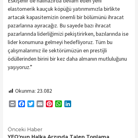
Eskişehir’de halihazırda devam eden yeni
elastomerik kauçuk köpüğü yatırımımızla birlikte
artacak kapasitemizin önemli bir bölümünü ihracat
pazarlarına ayıracağız. Bu sayede bazı ihracat
pazarlarında liderliğimizi pekiştirirken, bazılarında ise
lider konumuna gelmeyi hedefliyoruz. Tüm bu
çalışmalarımız ile sektörümüzün en prestijli
ödüllerinden birini bir kez daha almanın mutluluğunu
yaşıyoruz.”
Okunma:
23.082
Print
Facebook
Twitter
Email
Pinterest
WhatsApp
LinkedIn
Continue
Önceki Haber
YEO’nun Halka Arzında Talep Toplama