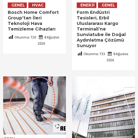
GENEL
HVAC
ENERJI
GENEL
Bosch Home Comfort
Form Endüstri
Group’tan İleri
Tesisleri, Erbil
Teknoloji Hava
Uluslararası Kargo
Temizleme Cihazları
Terminali’ne
Sunviatube ile Doğal
Okunma:
720
8 Ağustos
Aydınlatma Çözümü
2026
Sunuyor
Okunma:
733
8 Ağustos
2026