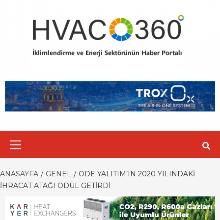
Skip
to
content
Primary
Menu
ANASAYFA
GENEL
ODE YALITIM’IN 2020 YILINDAKI
İHRACAT ATAĞI ÖDÜL GETIRDI