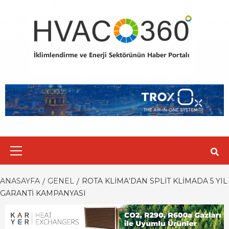
Skip
to
content
Primary
Menu
ANASAYFA
GENEL
ROTA KLIMA’DAN SPLIT KLIMADA 5 YIL
GARANTI KAMPANYASI