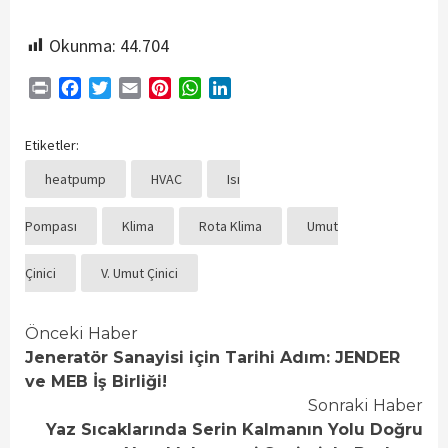
Okunma:
44.704
Print
Facebook
Twitter
Email
Pinterest
WhatsApp
LinkedIn
Etiketler:
heatpump
HVAC
Isı
Pompası
Klima
Rota Klima
Umut
Çinici
V. Umut Çinici
Continue
Önceki Haber
Jeneratör Sanayisi için Tarihi Adım: JENDER
Reading
ve MEB İş Birliği!
Sonraki Haber
Yaz Sıcaklarında Serin Kalmanın Yolu Doğru