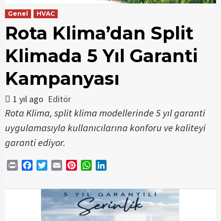
Genel
HVAC
Rota Klima’dan Split
Klimada 5 Yıl Garanti
Kampanyası
1 yıl ago
Editör
Rota Klima, split klima modellerinde 5 yıl garanti
uygulamasıyla kullanıcılarına konforu ve kaliteyi
garanti ediyor.
Print
Facebook
Twitter
Email
Pinterest
WhatsApp
LinkedIn