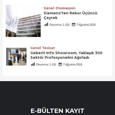
Genel
Otomasyon
Siemens’ten Rekor Üçüncü
Çeyrek
Okunma:
1.101
7 Ağustos 2026
Genel
Tesisat
Geberit Info Showroom, Yaklaşık 300
Sektör Profesyonelini Ağırladı
Okunma:
1.191
7 Ağustos 2026
E-BÜLTEN KAYIT