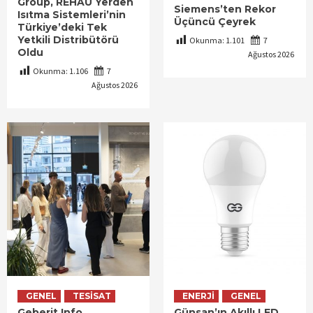
Group, REHAU Yerden
Siemens’ten Rekor
Isıtma Sistemleri’nin
Üçüncü Çeyrek
Türkiye’deki Tek
Yetkili Distribütörü
Okunma:
1.101
7
Oldu
Ağustos 2026
Okunma:
1.106
7
Ağustos 2026
GENEL
TESISAT
ENERJI
GENEL
Geberit Info
Günsan’ın Akıllı LED