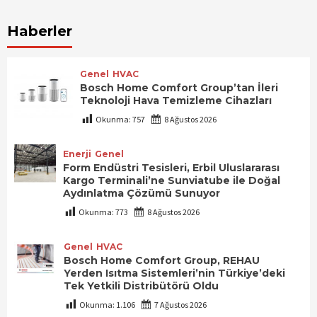
Haberler
Genel
HVAC
Bosch Home Comfort Group’tan İleri
Teknoloji Hava Temizleme Cihazları
Okunma:
757
8 Ağustos 2026
Enerji
Genel
Form Endüstri Tesisleri, Erbil Uluslararası
Kargo Terminali’ne Sunviatube ile Doğal
Aydınlatma Çözümü Sunuyor
Okunma:
773
8 Ağustos 2026
Genel
HVAC
Bosch Home Comfort Group, REHAU
Yerden Isıtma Sistemleri’nin Türkiye’deki
Tek Yetkili Distribütörü Oldu
Okunma:
1.106
7 Ağustos 2026