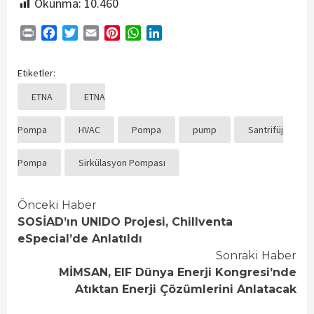
Okunma:
10.460
Print
Facebook
Twitter
Email
Pinterest
WhatsApp
LinkedIn
Etiketler:
ETNA
ETNA
Pompa
HVAC
Pompa
pump
Santrifüj
Pompa
Sirkülasyon Pompası
Continue
Önceki Haber
SOSİAD’ın UNIDO Projesi, Chillventa
Reading
eSpecial’de Anlatıldı
Sonraki Haber
MİMSAN, EIF Dünya Enerji Kongresi’nde
Atıktan Enerji Çözümlerini Anlatacak