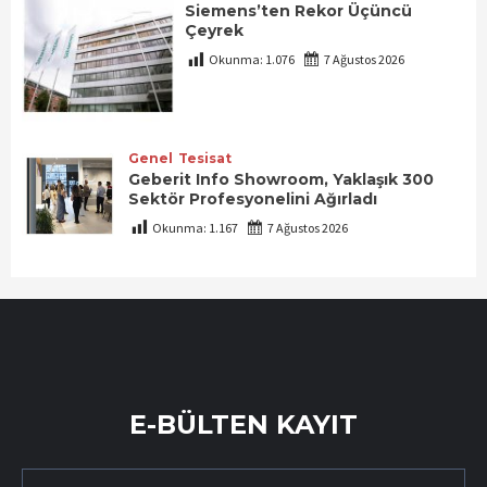
Siemens’ten Rekor Üçüncü
Çeyrek
Okunma:
1.076
7 Ağustos 2026
Genel
Tesisat
Geberit Info Showroom, Yaklaşık 300
Sektör Profesyonelini Ağırladı
Okunma:
1.167
7 Ağustos 2026
E-BÜLTEN KAYIT