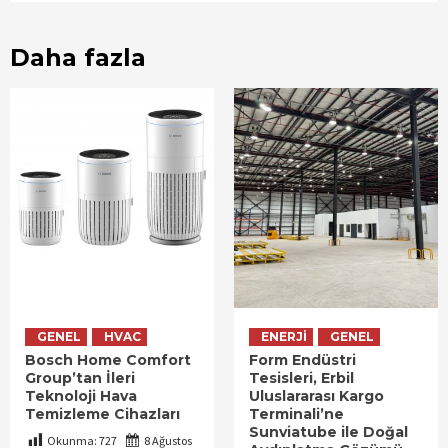
Daha fazla
GENEL
HVAC
ENERJI
GENEL
Bosch Home Comfort
Form Endüstri
Group’tan İleri
Tesisleri, Erbil
Teknoloji Hava
Uluslararası Kargo
Temizleme Cihazları
Terminali’ne
Sunviatube ile Doğal
Okunma:
727
8 Ağustos