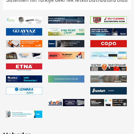
Sistemleri’nin Türkiye’deki Tek Yetkili Distribütörü Oldu