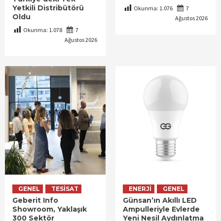
Yetkili Distribütörü
Okunma:
1.076
7
Oldu
Ağustos 2026
Okunma:
1.078
7
Ağustos 2026
GENEL
TESISAT
ENERJI
GENEL
Geberit Info
Günsan’ın Akıllı LED
Showroom, Yaklaşık
Ampulleriyle Evlerde
300 Sektör
Yeni Nesil Aydınlatma