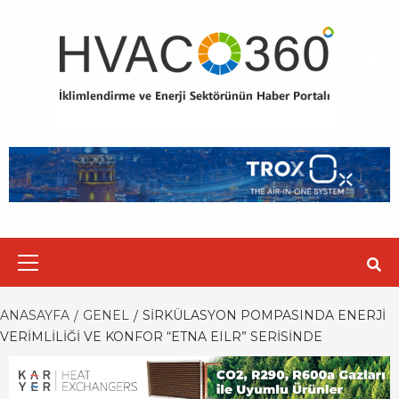
Skip
to
content
Primary
Menu
ANASAYFA
GENEL
SIRKÜLASYON POMPASINDA ENERJI
VERIMLILIĞI VE KONFOR “ETNA EILR” SERISINDE