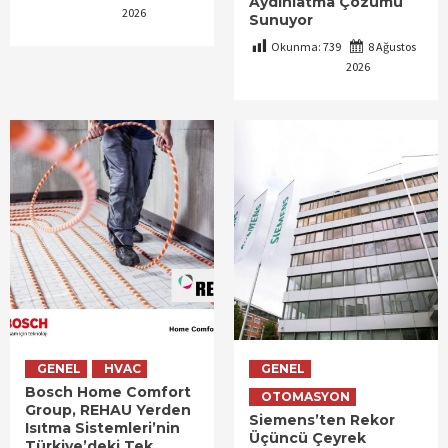
Aydınlatma Çözümü
2026
Sunuyor
Okunma:
739
8 Ağustos
2026
GENEL
HVAC
GENEL
Bosch Home Comfort
OTOMASYON
Group, REHAU Yerden
Siemens’ten Rekor
Isıtma Sistemleri’nin
Üçüncü Çeyrek
Türkiye’deki Tek