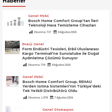
Haberler
Genel
HVAC
Bosch Home Comfort Group’tan İleri
Teknoloji Hava Temizleme Cihazları
Okunma:
727
8 Ağustos 2026
Enerji
Genel
Form Endüstri Tesisleri, Erbil Uluslararası
Kargo Terminali’ne Sunviatube ile Doğal
Aydınlatma Çözümü Sunuyor
Okunma:
739
8 Ağustos 2026
Genel
HVAC
Bosch Home Comfort Group, REHAU
Yerden Isıtma Sistemleri’nin Türkiye’deki
Tek Yetkili Distribütörü Oldu
Okunma:
1.078
7 Ağustos 2026
Genel
Otomasyon