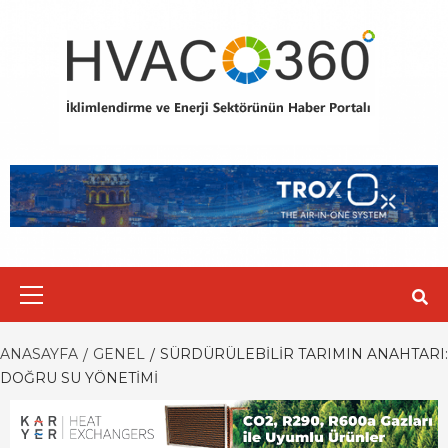
Skip
to
content
Primary
Menu
ANASAYFA
GENEL
SÜRDÜRÜLEBILIR TARIMIN ANAHTARI:
DOĞRU SU YÖNETIMI