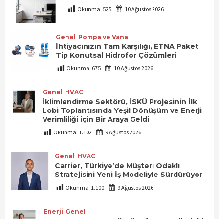
Okunma:
525
10 Ağustos 2026
Genel
Pompa ve Vana
İhtiyacınızın Tam Karşılığı, ETNA Paket
Tip Konutsal Hidrofor Çözümleri
Okunma:
675
10 Ağustos 2026
Genel
HVAC
İklimlendirme Sektörü, İSKÜ Projesinin İlk
Lobi Toplantısında Yeşil Dönüşüm ve Enerji
Verimliliği için Bir Araya Geldi
Okunma:
1.102
9 Ağustos 2026
Genel
HVAC
Carrier, Türkiye’de Müşteri Odaklı
Stratejisini Yeni İş Modeliyle Sürdürüyor
Okunma:
1.100
9 Ağustos 2026
Enerji
Genel