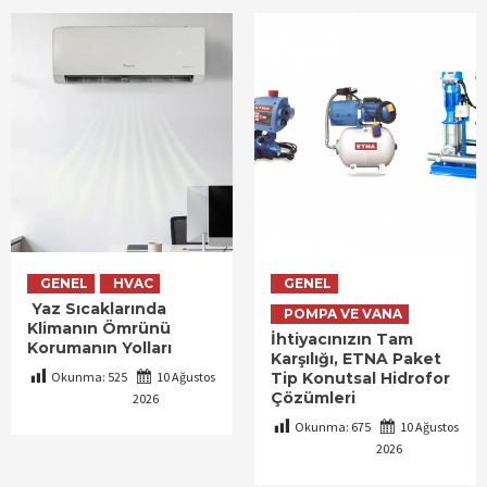
GENEL
HVAC
GENEL
Yaz Sıcaklarında
POMPA VE VANA
Klimanın Ömrünü
İhtiyacınızın Tam
Korumanın Yolları
Karşılığı, ETNA Paket
Okunma:
525
10 Ağustos
Tip Konutsal Hidrofor
Çözümleri
2026
Okunma:
675
10 Ağustos
2026