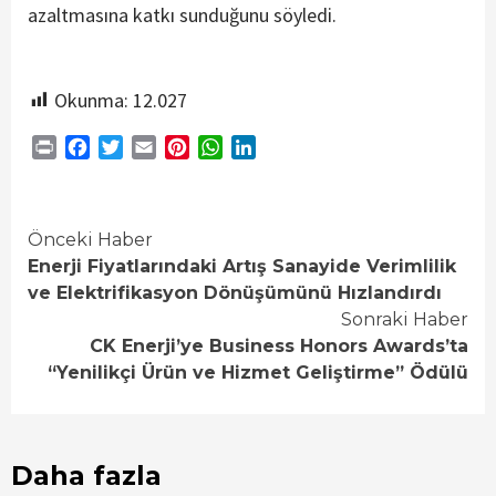
azaltmasına katkı sunduğunu söyledi.
Okunma:
12.027
Print
Facebook
Twitter
Email
Pinterest
WhatsApp
LinkedIn
Continue
Önceki Haber
Enerji Fiyatlarındaki Artış Sanayide Verimlilik
Reading
ve Elektrifikasyon Dönüşümünü Hızlandırdı
Sonraki Haber
CK Enerji’ye Business Honors Awards’ta
“Yenilikçi Ürün ve Hizmet Geliştirme” Ödülü
Daha fazla