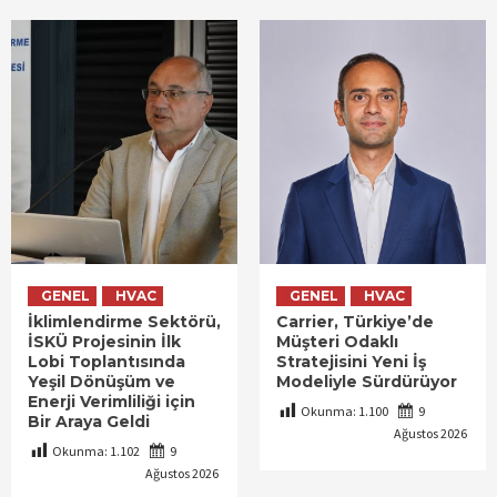
GENEL
HVAC
GENEL
HVAC
İklimlendirme Sektörü,
Carrier, Türkiye’de
İSKÜ Projesinin İlk
Müşteri Odaklı
Lobi Toplantısında
Stratejisini Yeni İş
Yeşil Dönüşüm ve
Modeliyle Sürdürüyor
Enerji Verimliliği için
Okunma:
1.100
9
Bir Araya Geldi
Ağustos 2026
Okunma:
1.102
9
Ağustos 2026