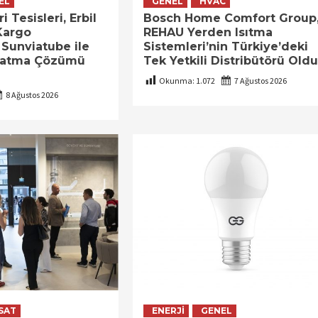
EL
GENEL
HVAC
 Tesisleri, Erbil
Bosch Home Comfort Group
 Kargo
REHAU Yerden Isıtma
 Sunviatube ile
Sistemleri’nin Türkiye’deki
latma Çözümü
Tek Yetkili Distribütörü Oldu
Okunma:
1.072
7 Ağustos 2026
8 Ağustos 2026
SAT
ENERJI
GENEL