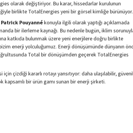
es olarak değiştiriyor. Bu karar, hissedarlar kurulunun
iyle birlikte TotalEnergies yeni bir görsel kimliğe bürünüyor.
ı Patrick Pouyanné
konuyla ilgili olarak yaptığı açıklamada
amanda bir ilerleme kaynağı. Bu nedenle bugün, iklim sorunuyl
ına katkıda bulunmak üzere yeni enerjilere doğru birlikte
da bizim enerji yolculuğumuz. Enerji dönüşümünde dünyanın ön
 doğrultusunda Total bir dönüşümden geçerek TotalEnergies
için çizdiği kararlı rotayı yansıtıyor: daha ulaşılabilir, güvenil
 kapsamlı bir ürün gamı sunan bir enerji şirketi.