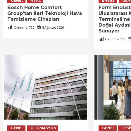
GENEL
HVAC
ENERJI
GEN
Bosch Home Comfort
Form Endüstri
Group’tan İleri Teknoloji Hava
Uluslararası
Temizleme Cihazları
Terminali’ne
Doğal Aydın
Okunma:
720
8 Ağustos 2026
Sunuyor
Okunma:
733
GENEL
OTOMASYON
GENEL
TESI