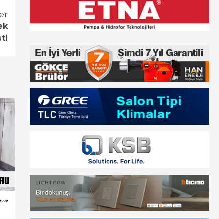
er
ek
ti