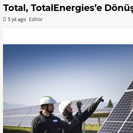
Total, TotalEnergies’e Dönü
5 yıl ago
Editör