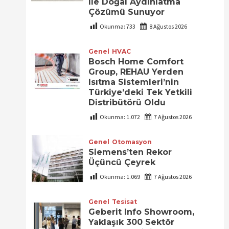
ile Doğal Aydınlatma
Çözümü Sunuyor
Okunma:
733
8 Ağustos 2026
Genel
HVAC
Bosch Home Comfort
Group, REHAU Yerden
Isıtma Sistemleri’nin
Türkiye’deki Tek Yetkili
Distribütörü Oldu
Okunma:
1.072
7 Ağustos 2026
Genel
Otomasyon
Siemens’ten Rekor
Üçüncü Çeyrek
Okunma:
1.069
7 Ağustos 2026
Genel
Tesisat
Geberit Info Showroom,
Yaklaşık 300 Sektör