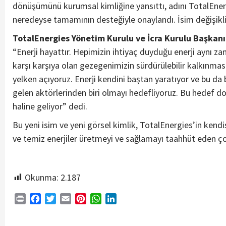
dönüşümünü kurumsal kimliğine yansıttı, adını TotalEnergi
neredeyse tamamının desteğiyle onaylandı. İsim değişikliğ
TotalEnergies Yönetim Kurulu ve İcra Kurulu Başkan
“Enerji hayattır. Hepimizin ihtiyaç duyduğu enerji aynı z
karşı karşıya olan gezegenimizin sürdürülebilir kalkınmas
yelken açıyoruz. Enerji kendini baştan yaratıyor ve bu 
gelen aktörlerinden biri olmayı hedefliyoruz. Bu hedef
haline geliyor” dedi.
Bu yeni isim ve yeni görsel kimlik, TotalEnergies’in kendisi 
ve temiz enerjiler üretmeyi ve sağlamayı taahhüt eden çok
Okunma:
2.187
Print
Facebook
Twitter
Email
Pinterest
WhatsApp
LinkedIn