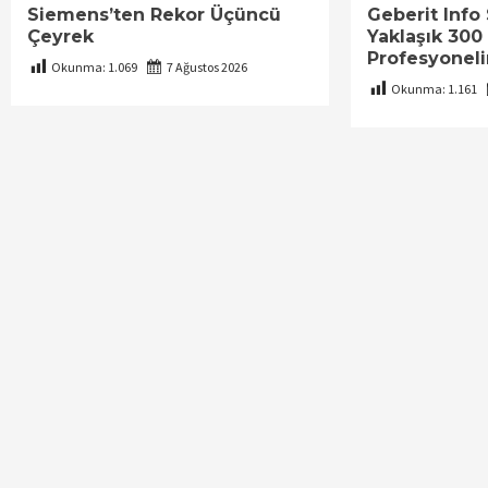
Siemens’ten Rekor Üçüncü
Geberit Inf
Çeyrek
Yaklaşık 300
Profesyoneli
Okunma:
1.069
7 Ağustos 2026
Okunma:
1.161