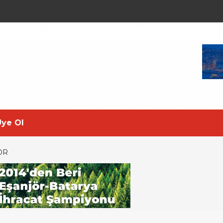
Üye Ol
OR