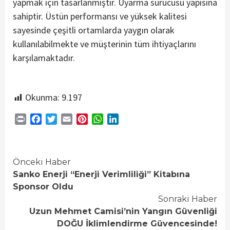
yapmak için tasarlanmıştır. Uyarma sürücüsü yapısına
sahiptir. Üstün performansı ve yüksek kalitesi
sayesinde çeşitli ortamlarda yaygın olarak
kullanılabilmekte ve müşterinin tüm ihtiyaçlarını
karşılamaktadır.
Okunma:
9.197
Print
Facebook
Twitter
Email
Pinterest
WhatsApp
LinkedIn
Continue
Önceki Haber
Sanko Enerji “Enerji Verimliliği” Kitabına
Reading
Sponsor Oldu
Sonraki Haber
Uzun Mehmet Camisi’nin Yangın Güvenliği
DOĞU İklimlendirme Güvencesinde!