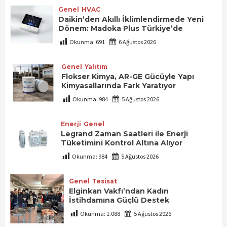
Genel
HVAC
Daikin’den Akıllı İklimlendirmede Yeni
Dönem: Madoka Plus Türkiye’de
Okunma:
691
6 Ağustos 2026
Genel
Yalıtım
Flokser Kimya, AR-GE Gücüyle Yapı
Kimyasallarında Fark Yaratıyor
Okunma:
984
5 Ağustos 2026
Enerji
Genel
Legrand Zaman Saatleri ile Enerji
Tüketimini Kontrol Altına Alıyor
Okunma:
984
5 Ağustos 2026
Genel
Tesisat
Elginkan Vakfı’ndan Kadın
İstihdamına Güçlü Destek
Okunma:
1.088
5 Ağustos 2026