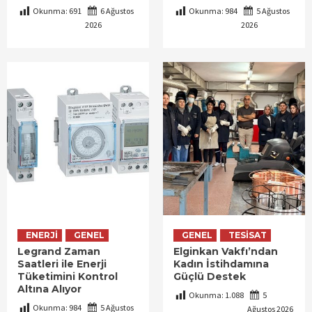
Okunma:
691
6 Ağustos
Okunma:
984
5 Ağustos
2026
2026
ENERJI
GENEL
GENEL
TESISAT
Legrand Zaman
Elginkan Vakfı’ndan
Saatleri ile Enerji
Kadın İstihdamına
Tüketimini Kontrol
Güçlü Destek
Altına Alıyor
Okunma:
1.088
5
Okunma:
984
5 Ağustos
Ağustos 2026