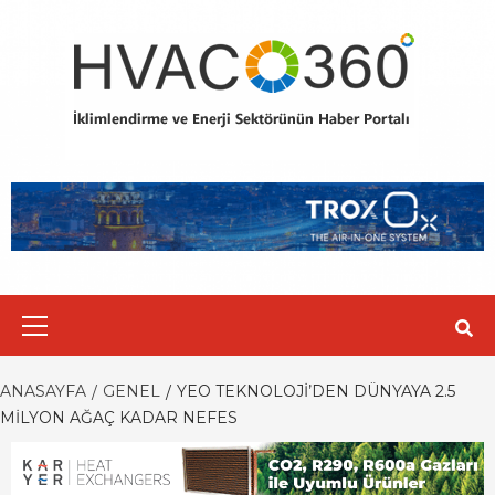
Skip
to
content
Primary
Menu
ANASAYFA
GENEL
YEO TEKNOLOJI’DEN DÜNYAYA 2.5
MILYON AĞAÇ KADAR NEFES