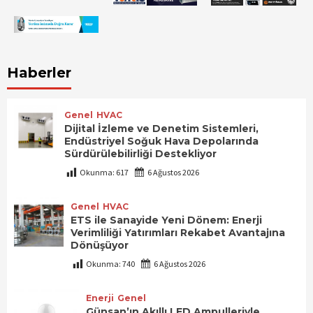
Haberler
Genel
HVAC
Dijital İzleme ve Denetim Sistemleri,
Endüstriyel Soğuk Hava Depolarında
Sürdürülebilirliği Destekliyor
Okunma:
617
6 Ağustos 2026
Genel
HVAC
ETS ile Sanayide Yeni Dönem: Enerji
Verimliliği Yatırımları Rekabet Avantajına
Dönüşüyor
Okunma:
740
6 Ağustos 2026
Enerji
Genel
Günsan’ın Akıllı LED Ampulleriyle