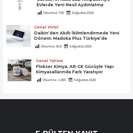
Evlerde Yeni Nesil Aydınlatma
Okunma:
700
6 Ağustos 2026
Genel
HVAC
Daikin’den Akıllı İklimlendirmede Yeni
Dönem: Madoka Plus Türkiye’de
Okunma:
819
6 Ağustos 2026
Genel
Yalıtım
Flokser Kimya, AR-GE Gücüyle Yapı
Kimyasallarında Fark Yaratıyor
Okunma:
1.065
5 Ağustos 2026