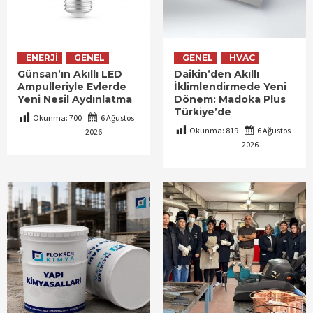
ENERJI
GENEL
GENEL
HVAC
Günsan’ın Akıllı LED
Daikin’den Akıllı
Ampulleriyle Evlerde
İklimlendirmede Yeni
Yeni Nesil Aydınlatma
Dönem: Madoka Plus
Türkiye’de
Okunma:
700
6 Ağustos
Okunma:
819
6 Ağustos
2026
2026