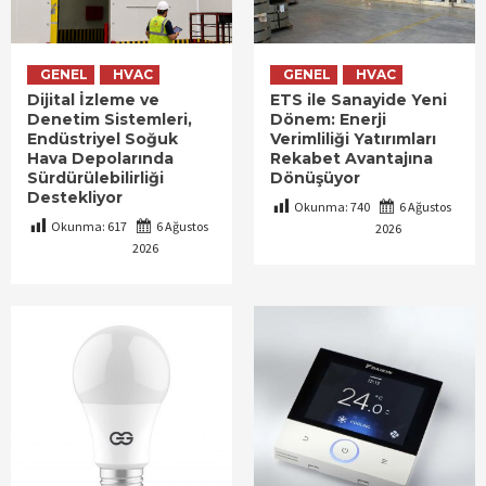
GENEL
HVAC
GENEL
HVAC
Dijital İzleme ve
ETS ile Sanayide Yeni
Denetim Sistemleri,
Dönem: Enerji
Endüstriyel Soğuk
Verimliliği Yatırımları
Hava Depolarında
Rekabet Avantajına
Sürdürülebilirliği
Dönüşüyor
Destekliyor
Okunma:
740
6 Ağustos
Okunma:
617
6 Ağustos
2026
2026