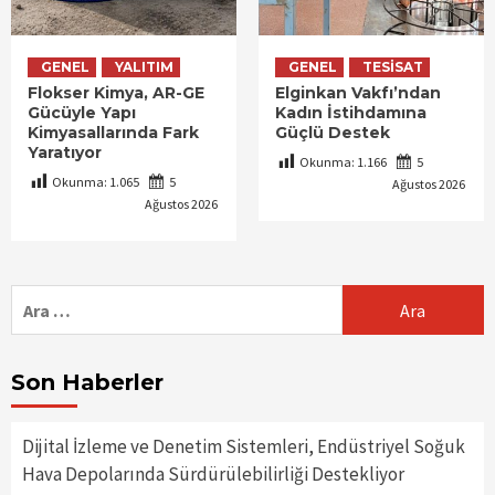
GENEL
YALITIM
GENEL
TESISAT
Flokser Kimya, AR-GE
Elginkan Vakfı’ndan
Gücüyle Yapı
Kadın İstihdamına
Kimyasallarında Fark
Güçlü Destek
Yaratıyor
Okunma:
1.166
5
Okunma:
1.065
5
Ağustos 2026
Ağustos 2026
Arama:
Son Haberler
Dijital İzleme ve Denetim Sistemleri, Endüstriyel Soğuk
Hava Depolarında Sürdürülebilirliği Destekliyor