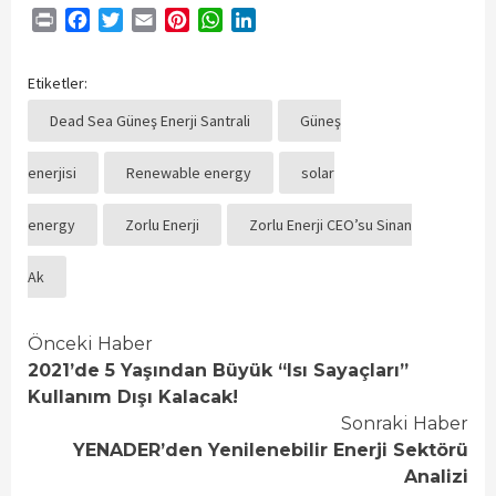
Print
Facebook
Twitter
Email
Pinterest
WhatsApp
LinkedIn
Etiketler:
Dead Sea Güneş Enerji Santrali
Güneş
enerjisi
Renewable energy
solar
energy
Zorlu Enerji
Zorlu Enerji CEO’su Sinan
Ak
Continue
Önceki Haber
2021’de 5 Yaşından Büyük “Isı Sayaçları”
Reading
Kullanım Dışı Kalacak!
Sonraki Haber
YENADER’den Yenilenebilir Enerji Sektörü
Analizi