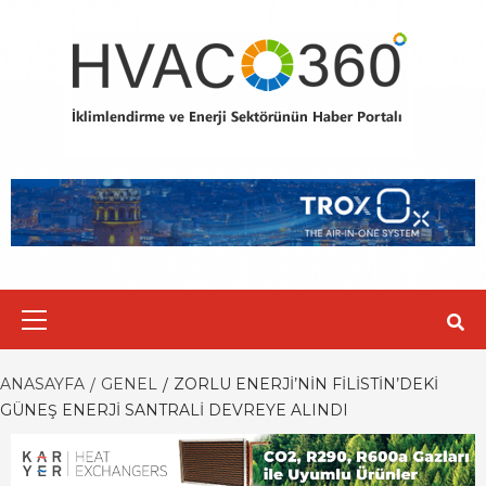
Skip
to
content
Primary
Menu
ANASAYFA
GENEL
ZORLU ENERJI’NIN FILISTIN’DEKI
GÜNEŞ ENERJI SANTRALI DEVREYE ALINDI