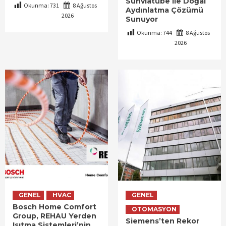
Sunviatube ile Doğal
Okunma:
731
8 Ağustos
Aydınlatma Çözümü
2026
Sunuyor
Okunma:
744
8 Ağustos
2026
GENEL
HVAC
GENEL
Bosch Home Comfort
OTOMASYON
Group, REHAU Yerden
Siemens’ten Rekor
Isıtma Sistemleri’nin