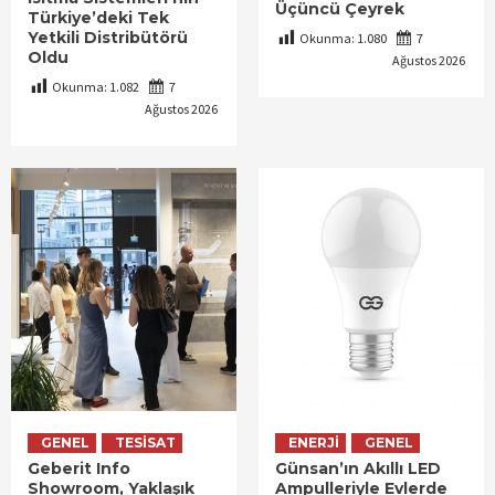
Üçüncü Çeyrek
Türkiye’deki Tek
Yetkili Distribütörü
Okunma:
1.080
7
Oldu
Ağustos 2026
Okunma:
1.082
7
Ağustos 2026
GENEL
TESISAT
ENERJI
GENEL
Geberit Info
Günsan’ın Akıllı LED
Showroom, Yaklaşık
Ampulleriyle Evlerde