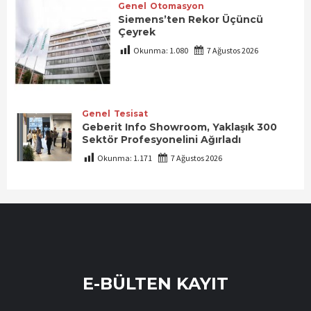
Genel
Otomasyon
Siemens’ten Rekor Üçüncü
Çeyrek
Okunma:
1.080
7 Ağustos 2026
Genel
Tesisat
Geberit Info Showroom, Yaklaşık 300
Sektör Profesyonelini Ağırladı
Okunma:
1.171
7 Ağustos 2026
E-BÜLTEN KAYIT