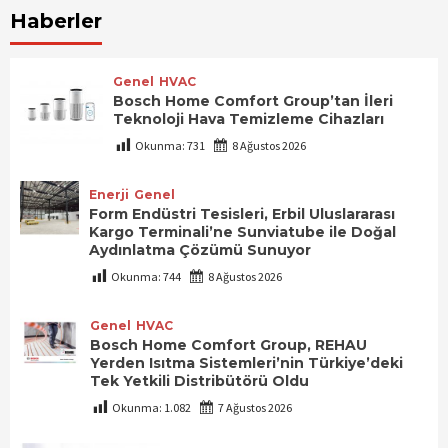
Haberler
Genel
HVAC
Bosch Home Comfort Group’tan İleri
Teknoloji Hava Temizleme Cihazları
Okunma:
731
8 Ağustos 2026
Enerji
Genel
Form Endüstri Tesisleri, Erbil Uluslararası
Kargo Terminali’ne Sunviatube ile Doğal
Aydınlatma Çözümü Sunuyor
Okunma:
744
8 Ağustos 2026
Genel
HVAC
Bosch Home Comfort Group, REHAU
Yerden Isıtma Sistemleri’nin Türkiye’deki
Tek Yetkili Distribütörü Oldu
Okunma:
1.082
7 Ağustos 2026