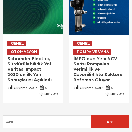
GENEL
GENEL
OTOMASYON
POMPA VE VANA
Schneider Electric,
İMPO’nun Yeni NCV
Sürdürülebilirlik Yol
Serisi Pompaları,
Haritası Impact
Verimlilik ve
2030’un ilk Yarı
Güvenilirlikte Sektöre
Sonuçlarını Açıkladı
Referans Oluyor
Okunma:
2.007
5
Okunma:
5.012
5
Ağustos 2026
Ağustos 2026
Arama: