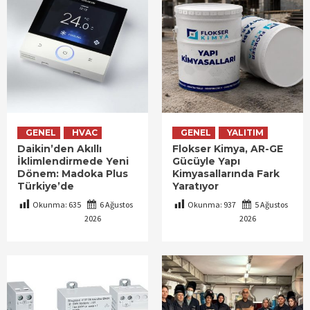
GENEL
HVAC
GENEL
YALITIM
Daikin’den Akıllı
Flokser Kimya, AR-GE
İklimlendirmede Yeni
Gücüyle Yapı
Dönem: Madoka Plus
Kimyasallarında Fark
Türkiye’de
Yaratıyor
Okunma:
635
6 Ağustos
Okunma:
937
5 Ağustos
2026
2026