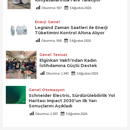
Kimyasallarında Fark Yaratıyor
Okunma:
937
5 Ağustos 2026
Enerji
Genel
Legrand Zaman Saatleri ile Enerji
Tüketimini Kontrol Altına Alıyor
Okunma:
938
5 Ağustos 2026
Genel
Tesisat
Elginkan Vakfı’ndan Kadın
İstihdamına Güçlü Destek
Okunma:
1.043
5 Ağustos 2026
Genel
Otomasyon
Schneider Electric, Sürdürülebilirlik Yol
Haritası Impact 2030’un ilk Yarı
Sonuçlarını Açıkladı
Okunma:
2.007
5 Ağustos 2026