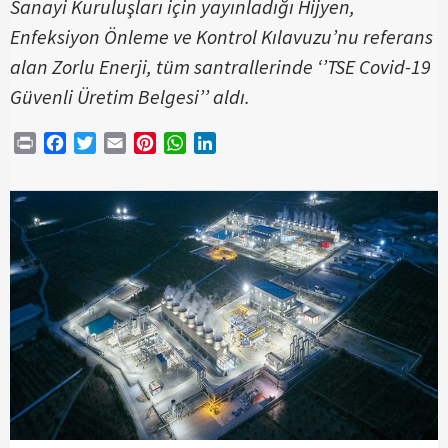
Sanayi Kuruluşları için yayınladığı Hijyen,
Enfeksiyon Önleme ve Kontrol Kılavuzu’nu referans
alan Zorlu Enerji, tüm santrallerinde ‘’TSE Covid-19
Güvenli Üretim Belgesi’’ aldı.
Print
Facebook
Twitter
Email
Pinterest
WhatsApp
LinkedIn