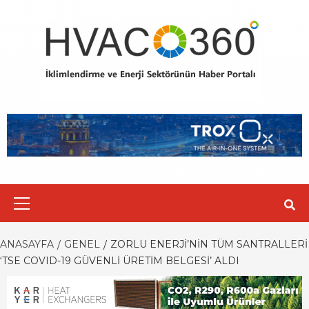
Skip
to
content
Primary
Menu
ANASAYFA
GENEL
ZORLU ENERJI’NIN TÜM SANTRALLERI
‘TSE COVID-19 GÜVENLI ÜRETIM BELGESI’ ALDI