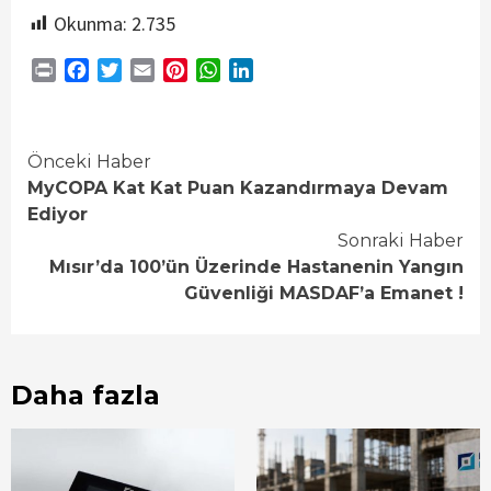
Okunma:
2.735
Print
Facebook
Twitter
Email
Pinterest
WhatsApp
LinkedIn
Continue
Önceki Haber
MyCOPA Kat Kat Puan Kazandırmaya Devam
Reading
Ediyor
Sonraki Haber
Mısır’da 100’ün Üzerinde Hastanenin Yangın
Güvenliği MASDAF’a Emanet !
Daha fazla