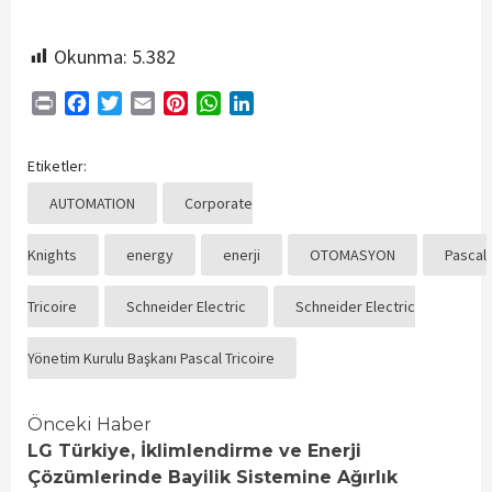
Okunma:
5.382
Print
Facebook
Twitter
Email
Pinterest
WhatsApp
LinkedIn
Etiketler:
AUTOMATION
Corporate
Knights
energy
enerji
OTOMASYON
Pascal
Tricoire
Schneider Electric
Schneider Electric
Yönetim Kurulu Başkanı Pascal Tricoire
Continue
Önceki Haber
LG Türkiye, İklimlendirme ve Enerji
Reading
Çözümlerinde Bayilik Sistemine Ağırlık