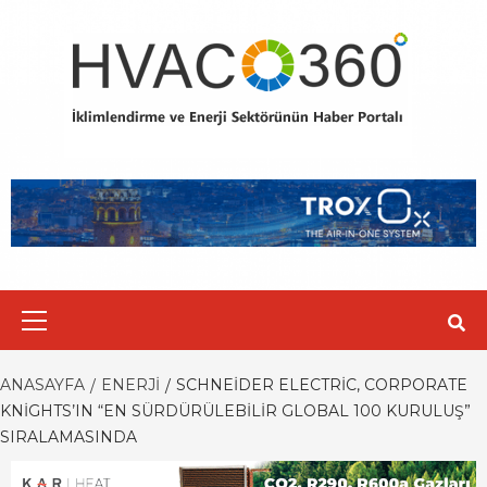
Skip
to
content
Primary
Menu
ANASAYFA
ENERJI
SCHNEIDER ELECTRIC, CORPORATE
KNIGHTS’IN “EN SÜRDÜRÜLEBILIR GLOBAL 100 KURULUŞ”
SIRALAMASINDA