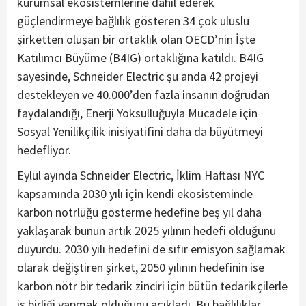
kurumsal ekosistemlerine dâhil ederek
güçlendirmeye bağlılık gösteren 34 çok uluslu
şirketten oluşan bir ortaklık olan OECD’nin İşte
Katılımcı Büyüme (B4IG) ortaklığına katıldı. B4IG
sayesinde, Schneider Electric şu anda 42 projeyi
destekleyen ve 40.000’den fazla insanın doğrudan
faydalandığı, Enerji Yoksulluğuyla Mücadele için
Sosyal Yenilikçilik inisiyatifini daha da büyütmeyi
hedefliyor.
Eylül ayında Schneider Electric, İklim Haftası NYC
kapsamında 2030 yılı için kendi ekosisteminde
karbon nötrlüğü gösterme hedefine beş yıl daha
yaklaşarak bunun artık 2025 yılının hedefi olduğunu
duyurdu. 2030 yılı hedefini de sıfır emisyon sağlamak
olarak değiştiren şirket, 2050 yılının hedefinin ise
karbon nötr bir tedarik zinciri için bütün tedarikçilerle
iş birliği yapmak olduğunu açıkladı. Bu bağlılıklar,