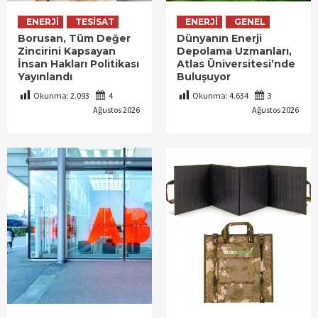
ENERJI
TESISAT
ENERJI
GENEL
Borusan, Tüm Değer
Dünyanın Enerji
Zincirini Kapsayan
Depolama Uzmanları,
İnsan Hakları Politikası
Atlas Üniversitesi’nde
Yayınlandı
Buluşuyor
Okunma:
2.093
4
Okunma:
4.634
3
Ağustos 2026
Ağustos 2026