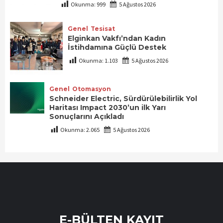
Okunma:
999
5 Ağustos 2026
Genel
Tesisat
Elginkan Vakfı’ndan Kadın
İstihdamına Güçlü Destek
Okunma:
1.103
5 Ağustos 2026
Genel
Otomasyon
Schneider Electric, Sürdürülebilirlik Yol
Haritası Impact 2030’un ilk Yarı
Sonuçlarını Açıkladı
Okunma:
2.065
5 Ağustos 2026
E-BÜLTEN KAYIT