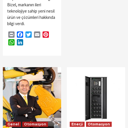
Bizel, markanın ileri
teknolojiye sahip yeni nesil
ürün ve çözümleri hakkında
bilgi verdi.
Print
Facebook
Twitter
Email
Pinterest
WhatsApp
LinkedIn
Genel
Otomasyon
Enerji
Otomasyon