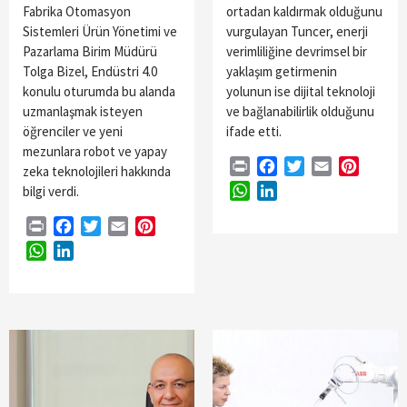
Fabrika Otomasyon
ortadan kaldırmak olduğunu
Sistemleri Ürün Yönetimi ve
vurgulayan Tuncer, enerji
Pazarlama Birim Müdürü
verimliliğine devrimsel bir
Tolga Bizel, Endüstri 4.0
yaklaşım getirmenin
konulu oturumda bu alanda
yolunun ise dijital teknoloji
uzmanlaşmak isteyen
ve bağlanabilirlik olduğunu
öğrenciler ve yeni
ifade etti.
mezunlara robot ve yapay
Print
Facebook
Twitter
Email
Pintere
zeka teknolojileri hakkında
WhatsApp
LinkedIn
bilgi verdi.
Print
Facebook
Twitter
Email
Pinterest
WhatsApp
LinkedIn