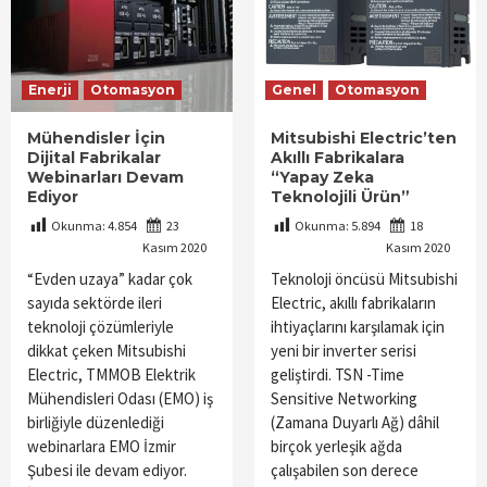
Enerji
Otomasyon
Genel
Otomasyon
Mühendisler İçin
Mitsubishi Electric’ten
Dijital Fabrikalar
Akıllı Fabrikalara
Webinarları Devam
“Yapay Zeka
Ediyor
Teknolojili Ürün”
Okunma:
4.854
23
Okunma:
5.894
18
Kasım 2020
Kasım 2020
“Evden uzaya” kadar çok
Teknoloji öncüsü Mitsubishi
sayıda sektörde ileri
Electric, akıllı fabrikaların
teknoloji çözümleriyle
ihtiyaçlarını karşılamak için
dikkat çeken Mitsubishi
yeni bir inverter serisi
Electric, TMMOB Elektrik
geliştirdi. TSN -Time
Mühendisleri Odası (EMO) iş
Sensitive Networking
birliğiyle düzenlediği
(Zamana Duyarlı Ağ) dâhil
webinarlara EMO İzmir
birçok yerleşik ağda
Şubesi ile devam ediyor.
çalışabilen son derece