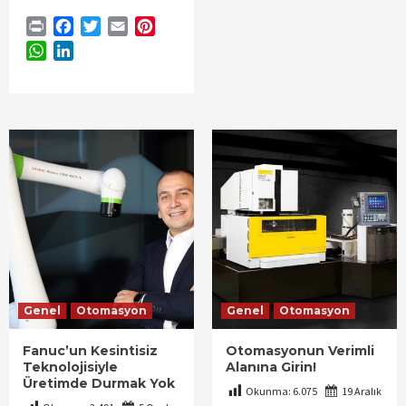
Print
Facebook
Twitter
Email
Pinterest
WhatsApp
LinkedIn
Genel
Otomasyon
Genel
Otomasyon
Fanuc’un Kesintisiz
Otomasyonun Verimli
Teknolojisiyle
Alanına Girin!
Üretimde Durmak Yok
Okunma:
6.075
19 Aralık