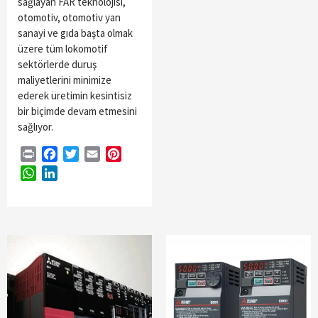
sağlayan FAR teknolojisi,
otomotiv, otomotiv yan
sanayi ve gıda başta olmak
üzere tüm lokomotif
sektörlerde duruş
maliyetlerini minimize
ederek üretimin kesintisiz
bir biçimde devam etmesini
sağlıyor.
Print
Facebook
Twitter
Email
Pinterest
WhatsApp
LinkedIn