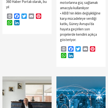
360 Haber Portalı olarak, bu
motorlarına güç sağlamak
yıl
amacıyla kullanılıyor
• ABB’nin iklim değişikliğine
Print
Facebook
Twitter
Email
Pinterest
karşı mücadeleye verdiği
WhatsApp
LinkedIn
katkı, Güney Avrupa’da
hayata geçirilen son
projelerde kendini açıkça
gösteriyor.
Print
Facebook
Twitter
Email
Pintere
WhatsApp
LinkedIn