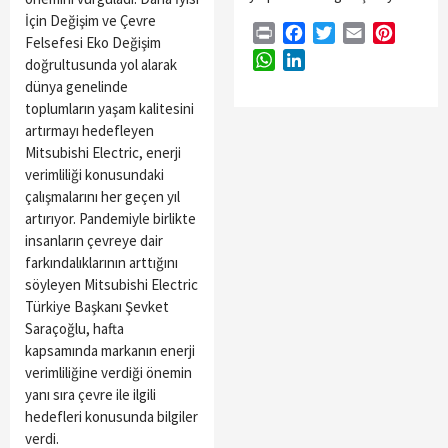
İçin Değişim ve Çevre
Print
Facebook
Twitter
Email
Pintere
Felsefesi Eko Değişim
WhatsApp
LinkedIn
doğrultusunda yol alarak
dünya genelinde
toplumların yaşam kalitesini
artırmayı hedefleyen
Mitsubishi Electric, enerji
verimliliği konusundaki
çalışmalarını her geçen yıl
artırıyor. Pandemiyle birlikte
insanların çevreye dair
farkındalıklarının arttığını
söyleyen Mitsubishi Electric
Türkiye Başkanı Şevket
Saraçoğlu, hafta
kapsamında markanın enerji
verimliliğine verdiği önemin
yanı sıra çevre ile ilgili
hedefleri konusunda bilgiler
verdi.