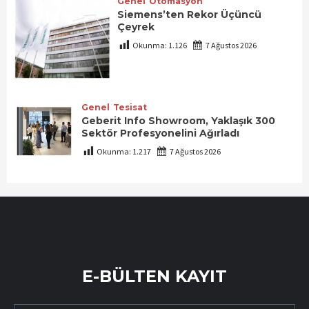
Genel
Otomasyon
Siemens’ten Rekor Üçüncü
Çeyrek
Okunma:
1.126
7 Ağustos 2026
Genel
Tesisat
Geberit Info Showroom, Yaklaşık 300
Sektör Profesyonelini Ağırladı
Okunma:
1.217
7 Ağustos 2026
E-BÜLTEN KAYIT