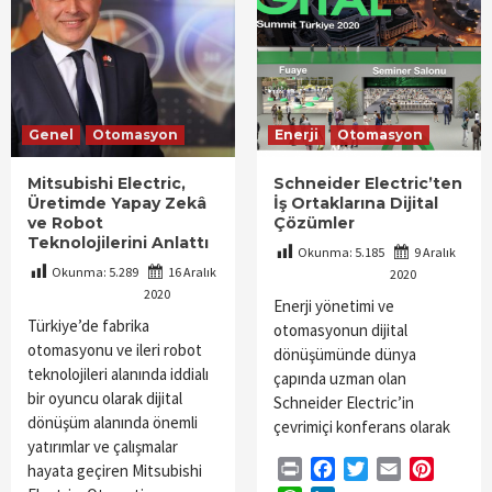
Genel
Otomasyon
Enerji
Otomasyon
Mitsubishi Electric,
Schneider Electric’ten
Üretimde Yapay Zekâ
İş Ortaklarına Dijital
ve Robot
Çözümler
Teknolojilerini Anlattı
Okunma:
5.185
9 Aralık
Okunma:
5.289
16 Aralık
2020
2020
Enerji yönetimi ve
Türkiye’de fabrika
otomasyonun dijital
otomasyonu ve ileri robot
dönüşümünde dünya
teknolojileri alanında iddialı
çapında uzman olan
bir oyuncu olarak dijital
Schneider Electric’in
dönüşüm alanında önemli
çevrimiçi konferans olarak
yatırımlar ve çalışmalar
Print
Facebook
Twitter
Email
Pintere
hayata geçiren Mitsubishi