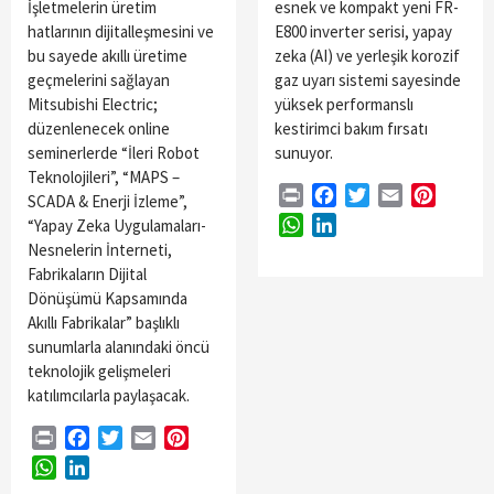
İşletmelerin üretim
esnek ve kompakt yeni FR-
hatlarının dijitalleşmesini ve
E800 inverter serisi, yapay
bu sayede akıllı üretime
zeka (AI) ve yerleşik korozif
geçmelerini sağlayan
gaz uyarı sistemi sayesinde
Mitsubishi Electric;
yüksek performanslı
düzenlenecek online
kestirimci bakım fırsatı
seminerlerde “İleri Robot
sunuyor.
Teknolojileri”, “MAPS –
Print
Facebook
Twitter
Email
Pintere
SCADA & Enerji İzleme”,
WhatsApp
LinkedIn
“Yapay Zeka Uygulamaları-
Nesnelerin İnterneti,
Fabrikaların Dijital
Dönüşümü Kapsamında
Akıllı Fabrikalar” başlıklı
sunumlarla alanındaki öncü
teknolojik gelişmeleri
katılımcılarla paylaşacak.
Print
Facebook
Twitter
Email
Pinterest
WhatsApp
LinkedIn