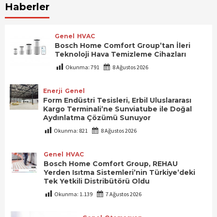
Haberler
Genel
HVAC
Bosch Home Comfort Group’tan İleri
Teknoloji Hava Temizleme Cihazları
Okunma:
791
8 Ağustos 2026
Enerji
Genel
Form Endüstri Tesisleri, Erbil Uluslararası
Kargo Terminali’ne Sunviatube ile Doğal
Aydınlatma Çözümü Sunuyor
Okunma:
821
8 Ağustos 2026
Genel
HVAC
Bosch Home Comfort Group, REHAU
Yerden Isıtma Sistemleri’nin Türkiye’deki
Tek Yetkili Distribütörü Oldu
Okunma:
1.139
7 Ağustos 2026