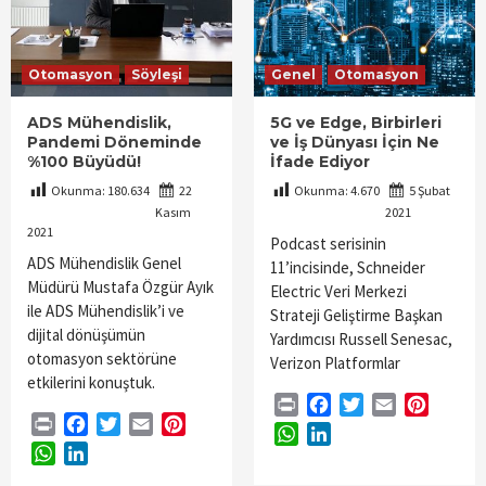
Otomasyon
Söyleşi
Genel
Otomasyon
ADS Mühendislik,
5G ve Edge, Birbirleri
Pandemi Döneminde
ve İş Dünyası İçin Ne
%100 Büyüdü!
İfade Ediyor
Okunma:
180.634
22
Okunma:
4.670
5 Şubat
Kasım
2021
2021
Podcast serisinin
ADS Mühendislik Genel
11’incisinde, Schneider
Müdürü Mustafa Özgür Ayık
Electric Veri Merkezi
ile ADS Mühendislik’i ve
Strateji Geliştirme Başkan
dijital dönüşümün
Yardımcısı Russell Senesac,
otomasyon sektörüne
Verizon Platformlar
etkilerini konuştuk.
Print
Facebook
Twitter
Email
Pintere
Print
Facebook
Twitter
Email
Pinterest
WhatsApp
LinkedIn
WhatsApp
LinkedIn