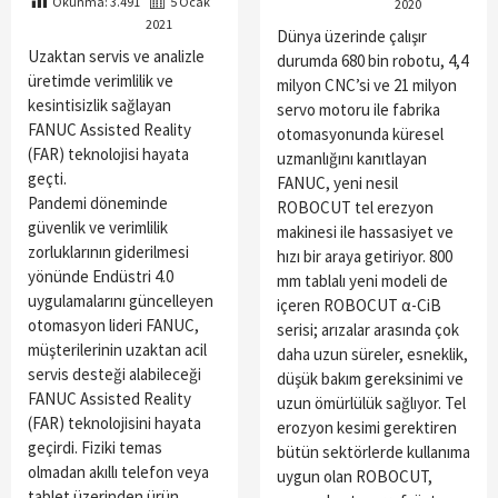
Okunma:
3.491
5 Ocak
2020
2021
Dünya üzerinde çalışır
Uzaktan servis ve analizle
durumda 680 bin robotu, 4,4
üretimde verimlilik ve
milyon CNC’si ve 21 milyon
kesintisizlik sağlayan
servo motoru ile fabrika
FANUC Assisted Reality
otomasyonunda küresel
(FAR) teknolojisi hayata
uzmanlığını kanıtlayan
geçti.
FANUC, yeni nesil
Pandemi döneminde
ROBOCUT tel erezyon
güvenlik ve verimlilik
makinesi ile hassasiyet ve
zorluklarının giderilmesi
hızı bir araya getiriyor. 800
yönünde Endüstri 4.0
mm tablalı yeni modeli de
uygulamalarını güncelleyen
içeren ROBOCUT α-CiB
otomasyon lideri FANUC,
serisi; arızalar arasında çok
müşterilerinin uzaktan acil
daha uzun süreler, esneklik,
servis desteği alabileceği
düşük bakım gereksinimi ve
FANUC Assisted Reality
uzun ömürlülük sağlıyor. Tel
(FAR) teknolojisini hayata
erozyon kesimi gerektiren
geçirdi. Fiziki temas
bütün sektörlerde kullanıma
olmadan akıllı telefon veya
uygun olan ROBOCUT,
tablet üzerinden ürün