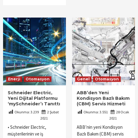
Enerji
Otomasyon
Genel
Otomasyon
Schneider Electric,
ABB’den Yeni
Yeni Dijital Platformu
Kondisyon Bazlı Bakım
‘mySchneider’ı Tanıttı
(CBM) Servis Hizmeti
Okunma:
3.239
2 Şubat
Okunma:
3.551
28 Ocak
2021
2021
• Schneider Electric,
ABB’nin yeni Kondisyon
müşterilerinin ve iş
Bazlı Bakım (CBM) servis