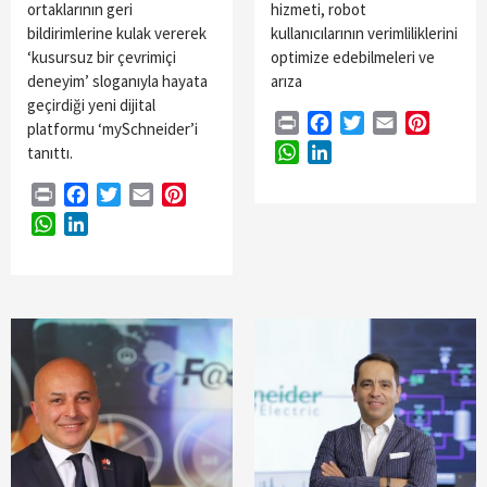
ortaklarının geri
hizmeti, robot
bildirimlerine kulak vererek
kullanıcılarının verimliliklerini
‘kusursuz bir çevrimiçi
optimize edebilmeleri ve
deneyim’ sloganıyla hayata
arıza
geçirdiği yeni dijital
Print
Facebook
Twitter
Email
Pintere
platformu ‘mySchneider’i
WhatsApp
LinkedIn
tanıttı.
Print
Facebook
Twitter
Email
Pinterest
WhatsApp
LinkedIn