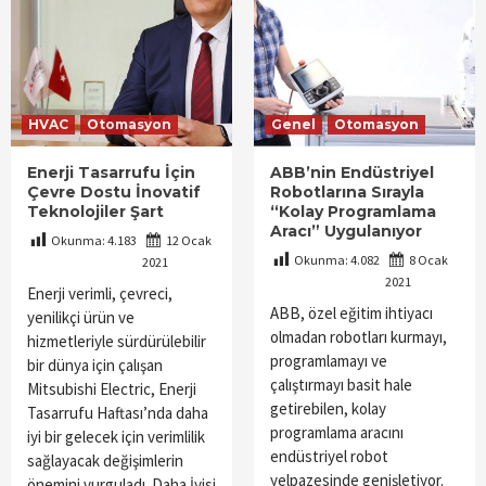
HVAC
Otomasyon
Genel
Otomasyon
Enerji Tasarrufu İçin
ABB’nin Endüstriyel
Çevre Dostu İnovatif
Robotlarına Sırayla
Teknolojiler Şart
“Kolay Programlama
Aracı” Uygulanıyor
Okunma:
4.183
12 Ocak
Okunma:
4.082
8 Ocak
2021
2021
Enerji verimli, çevreci,
ABB, özel eğitim ihtiyacı
yenilikçi ürün ve
olmadan robotları kurmayı,
hizmetleriyle sürdürülebilir
programlamayı ve
bir dünya için çalışan
çalıştırmayı basit hale
Mitsubishi Electric, Enerji
getirebilen, kolay
Tasarrufu Haftası’nda daha
programlama aracını
iyi bir gelecek için verimlilik
endüstriyel robot
sağlayacak değişimlerin
yelpazesinde genişletiyor.
önemini vurguladı. Daha İyisi