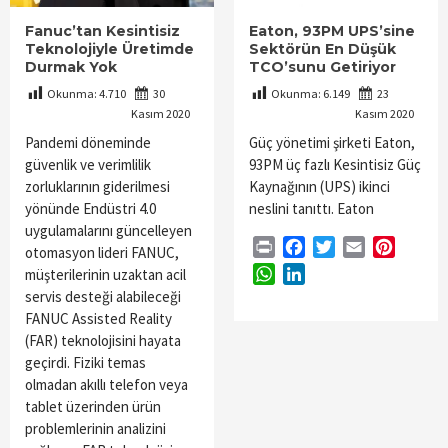
Fanuc’tan Kesintisiz
Eaton, 93PM UPS’sine
Teknolojiyle Üretimde
Sektörün En Düşük
Durmak Yok
TCO’sunu Getiriyor
Okunma:
4.710
30
Okunma:
6.149
23
Kasım 2020
Kasım 2020
Pandemi döneminde
Güç yönetimi şirketi Eaton,
güvenlik ve verimlilik
93PM üç fazlı Kesintisiz Güç
zorluklarının giderilmesi
Kaynağının (UPS) ikinci
yönünde Endüstri 4.0
neslini tanıttı. Eaton
uygulamalarını güncelleyen
Print
Facebook
Twitter
Email
Pintere
otomasyon lideri FANUC,
WhatsApp
LinkedIn
müşterilerinin uzaktan acil
servis desteği alabileceği
FANUC Assisted Reality
(FAR) teknolojisini hayata
geçirdi. Fiziki temas
olmadan akıllı telefon veya
tablet üzerinden ürün
problemlerinin analizini