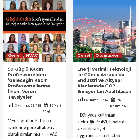
Genel
HVAC
Genel
Otomasyon
59 Güçlü Kadın
Enerji Verimli Teknoloji
Profesyonelden
ile Güney Avrupa’da
‘Geleceğin Kadın
Endüstri ve Altyapı
Profesyonellerine
Alanlarında CO2
İlham Veren
Emisyonları Azaltılacak
Tavsiyeler’
Okunma:
5.542
24
Okunma:
37.488
10 Mart
Kasım 2021
2026
• Dünyada kullanılan
**Fotoğraflar, katılımcı
elektriğin %45’i, binalarda
isimlerine göre alfabetik
ve endüstriyel
olarak sıralanmıştır. HVAC
uygulamalarda elektrik