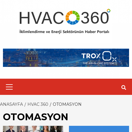
Skip
to
content
Primary
Menu
ANASAYFA
HVAC 360
OTOMASYON
OTOMASYON