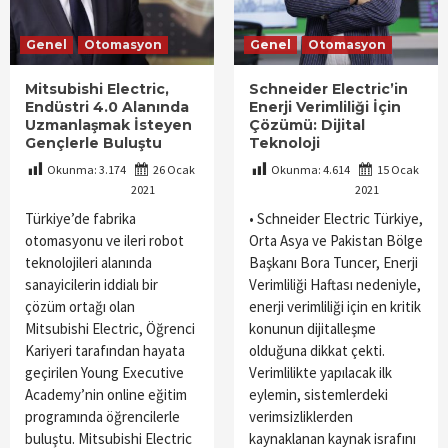
Genel
Otomasyon
Genel
Otomasyon
Mitsubishi Electric,
Schneider Electric’in
Endüstri 4.0 Alanında
Enerji Verimliliği İçin
Uzmanlaşmak İsteyen
Çözümü: Dijital
Gençlerle Buluştu
Teknoloji
Okunma:
3.174
26 Ocak
Okunma:
4.614
15 Ocak
2021
2021
Türkiye’de fabrika
• Schneider Electric Türkiye,
otomasyonu ve ileri robot
Orta Asya ve Pakistan Bölge
teknolojileri alanında
Başkanı Bora Tuncer, Enerji
sanayicilerin iddialı bir
Verimliliği Haftası nedeniyle,
çözüm ortağı olan
enerji verimliliği için en kritik
Mitsubishi Electric, Öğrenci
konunun dijitalleşme
Kariyeri tarafından hayata
olduğuna dikkat çekti.
geçirilen Young Executive
Verimlilikte yapılacak ilk
Academy’nin online eğitim
eylemin, sistemlerdeki
programında öğrencilerle
verimsizliklerden
buluştu. Mitsubishi Electric
kaynaklanan kaynak israfını