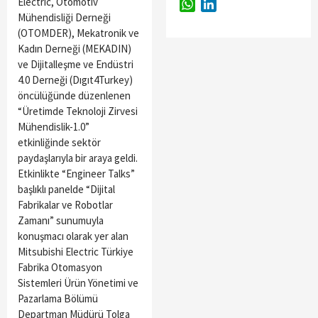
Electric, Otomotiv
WhatsApp
LinkedIn
Mühendisliği Derneği
(OTOMDER), Mekatronik ve
Kadın Derneği (MEKADIN)
ve Dijitalleşme ve Endüstri
4.0 Derneği (Dıgıt4Turkey)
öncülüğünde düzenlenen
“Üretimde Teknoloji Zirvesi
Mühendislik-1.0”
etkinliğinde sektör
paydaşlarıyla bir araya geldi.
Etkinlikte “Engineer Talks”
başlıklı panelde “Dijital
Fabrikalar ve Robotlar
Zamanı” sunumuyla
konuşmacı olarak yer alan
Mitsubishi Electric Türkiye
Fabrika Otomasyon
Sistemleri Ürün Yönetimi ve
Pazarlama Bölümü
Departman Müdürü Tolga