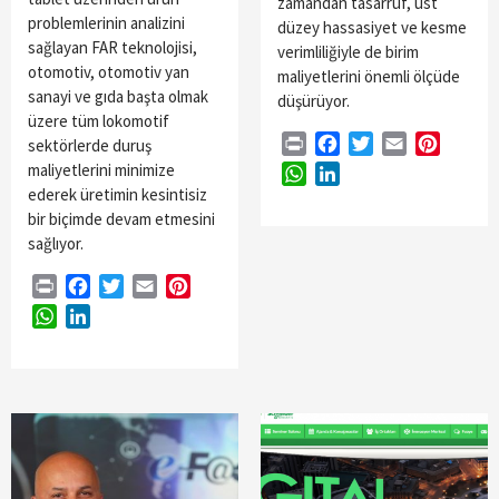
zamandan tasarruf, üst
problemlerinin analizini
düzey hassasiyet ve kesme
sağlayan FAR teknolojisi,
verimliliğiyle de birim
otomotiv, otomotiv yan
maliyetlerini önemli ölçüde
sanayi ve gıda başta olmak
düşürüyor.
üzere tüm lokomotif
Print
Facebook
Twitter
Email
Pintere
sektörlerde duruş
maliyetlerini minimize
WhatsApp
LinkedIn
ederek üretimin kesintisiz
bir biçimde devam etmesini
sağlıyor.
Print
Facebook
Twitter
Email
Pinterest
WhatsApp
LinkedIn