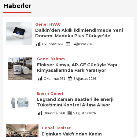
Haberler
Genel
HVAC
Daikin’den Akıllı İklimlendirmede Yeni
Dönem: Madoka Plus Türkiye’de
Okunma:
662
6 Ağustos 2026
Genel
Yalıtım
Flokser Kimya, AR-GE Gücüyle Yapı
Kimyasallarında Fark Yaratıyor
Okunma:
961
5 Ağustos 2026
Enerji
Genel
Legrand Zaman Saatleri ile Enerji
Tüketimini Kontrol Altına Alıyor
Okunma:
960
5 Ağustos 2026
Genel
Tesisat
Elginkan Vakfı’ndan Kadın