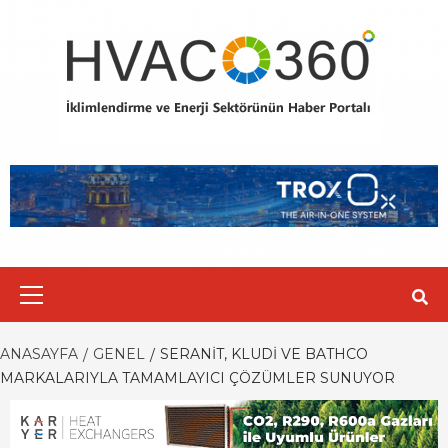
Skip
to
content
Primary
Menu
ANASAYFA
GENEL
SERANIT, KLUDI VE BATHCO
MARKALARIYLA TAMAMLAYICI ÇÖZÜMLER SUNUYOR