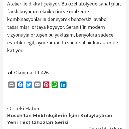
Atelier ile dikkat çekiyor. Bu özel atölyede sanatçılar,
farklı boyama tekniklerini ve malzeme
kombinasyonlarını deneyerek benzersiz lavabo
tasarımları ortaya koyuyor. Seranit’in modern
vizyonuyla örtüşen bu yaklaşım, banyolara sadece
estetik değil, aynı zamanda sanatsal bir karakter de
katıyor.
Okunma:
11.426
Print
Facebook
Twitter
Email
Pinterest
WhatsApp
LinkedIn
Continue
Önceki Haber
Bosch’tan Elektrikçilerin İşini Kolaylaştıran
Reading
Yeni Test Cihazları Serisi