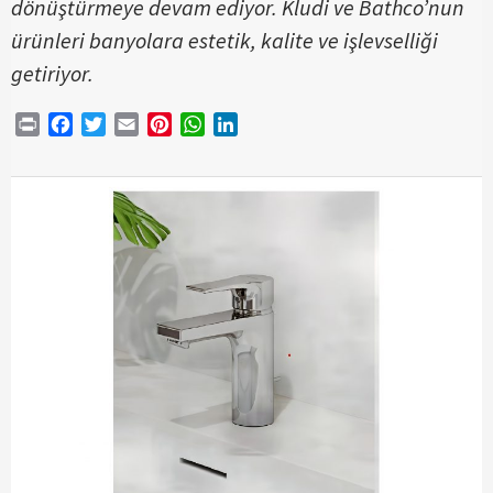
dönüştürmeye devam ediyor. Kludi ve Bathco’nun
ürünleri banyolara estetik, kalite ve işlevselliği
getiriyor.
Print
Facebook
Twitter
Email
Pinterest
WhatsApp
LinkedIn