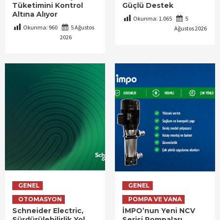
Tüketimini Kontrol
Güçlü Destek
Altına Alıyor
Okunma:
1.065
5
Okunma:
960
5 Ağustos
Ağustos 2026
2026
GENEL
GENEL
OTOMASYON
POMPA VE VANA
Schneider Electric,
İMPO’nun Yeni NCV
Sürdürülebilirlik Yol
Serisi Pompaları,