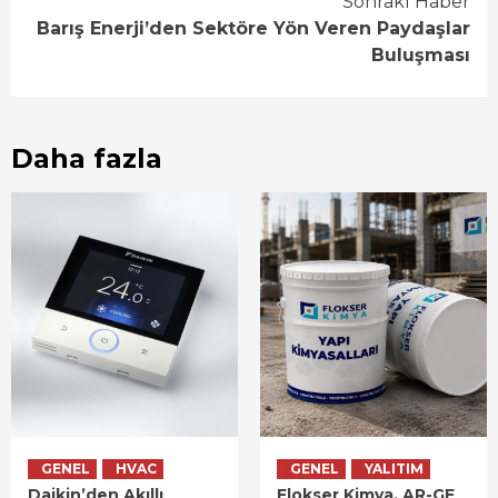
Sonraki Haber
Barış Enerji’den Sektöre Yön Veren Paydaşlar
Buluşması
Daha fazla
GENEL
HVAC
GENEL
YALITIM
Daikin’den Akıllı
Flokser Kimya, AR-GE