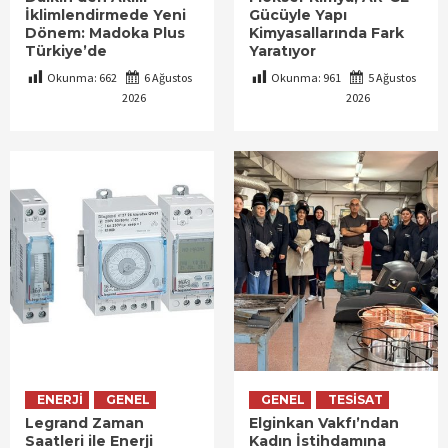
İklimlendirmede Yeni
Gücüyle Yapı
Dönem: Madoka Plus
Kimyasallarında Fark
Türkiye’de
Yaratıyor
Okunma:
662
6 Ağustos
Okunma:
961
5 Ağustos
2026
2026
ENERJI
GENEL
GENEL
TESISAT
Legrand Zaman
Elginkan Vakfı’ndan
Saatleri ile Enerji
Kadın İstihdamına