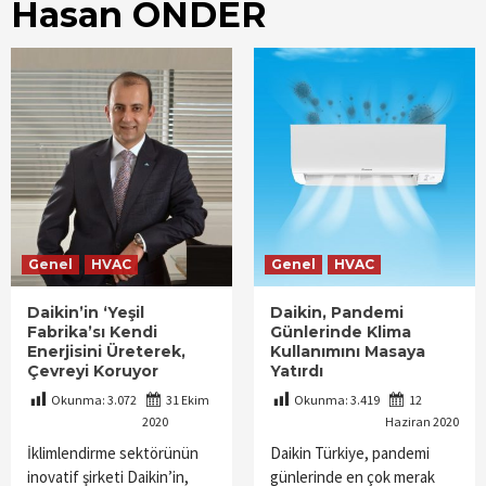
Hasan ÖNDER
Genel
HVAC
Genel
HVAC
Daikin’in ‘Yeşil
Daikin, Pandemi
Fabrika’sı Kendi
Günlerinde Klima
Enerjisini Üreterek,
Kullanımını Masaya
Çevreyi Koruyor
Yatırdı
Okunma:
3.072
31 Ekim
Okunma:
3.419
12
2020
Haziran 2020
İklimlendirme sektörünün
Daikin Türkiye, pandemi
inovatif şirketi Daikin’in,
günlerinde en çok merak