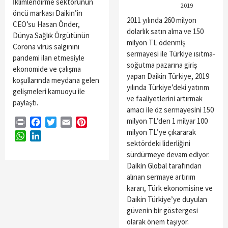
İklimlendirme sektörünün
2019
öncü markası Daikin’in
2011 yılında 260 milyon
CEO’su Hasan Önder,
dolarlık satın alma ve 150
Dünya Sağlık Örgütünün
milyon TL ödenmiş
Corona virüs salgınını
sermayesi ile Türkiye ısıtma-
pandemi ilan etmesiyle
soğutma pazarına giriş
ekonomide ve çalışma
yapan Daikin Türkiye, 2019
koşullarında meydana gelen
yılında Türkiye’deki yatırım
gelişmeleri kamuoyu ile
ve faaliyetlerini artırmak
paylaştı.
amacı ile öz sermayesini 150
milyon TL’den 1 milyar 100
Print
Facebook
Twitter
Email
Pinterest
milyon TL’ye çıkararak
WhatsApp
LinkedIn
sektördeki liderliğini
sürdürmeye devam ediyor.
Daikin Global tarafından
alınan sermaye artırım
kararı, Türk ekonomisine ve
Daikin Türkiye’ye duyulan
güvenin bir göstergesi
olarak önem taşıyor.