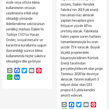
evde veya ofiste klima
sistem, Daikin Hendek
kullanımının virüsün
Fabrika’nın 2019 yılı enerji
yayılmasına etkili olup
harcaması baz alınarak
olmadığı yönünde.
yapılan hesaplara göre
İklimlendirme sektörünün
ihtiyacın yüzde 60’ını
yenilikçi markası Daikin’in
üretmiş olacak. Fabrikada
Türkiye CEO’su Hasan
halen yapımı süren hatların
Önder, sosyal mesafe ve
tamamlanmasıyla bu oran
karantina kurallarına uygun
yüzde 75’e varacak. Büyük
davranıldığı sürece klima
ölçekli projelerdeki
kullanımında hiçbir sakınca
başarısıyla bilinen Kontek
olmadığını dile getiriyor.
Enerji tarafından
gerçekleştirilecek olan proje
Print
Facebook
Twitter
Email
Pinterest
Temmuz 2020’de devreye
WhatsApp
LinkedIn
alınacak. Yatırım maliyeti 3
milyon dolar olan GES
projesi 6.5 yılda kendini
amorti edecek.
Print
Facebook
Twitter
Email
Pintere