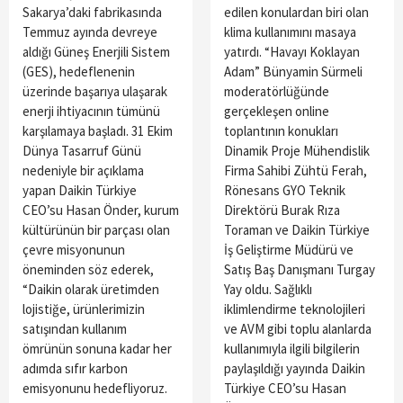
Sakarya’daki fabrikasında
edilen konulardan biri olan
Temmuz ayında devreye
klima kullanımını masaya
aldığı Güneş Enerjili Sistem
yatırdı. “Havayı Koklayan
(GES), hedeflenenin
Adam” Bünyamin Sürmeli
üzerinde başarıya ulaşarak
moderatörlüğünde
enerji ihtiyacının tümünü
gerçekleşen online
karşılamaya başladı. 31 Ekim
toplantının konukları
Dünya Tasarruf Günü
Dinamik Proje Mühendislik
nedeniyle bir açıklama
Firma Sahibi Zühtü Ferah,
yapan Daikin Türkiye
Rönesans GYO Teknik
CEO’su Hasan Önder, kurum
Direktörü Burak Rıza
kültürünün bir parçası olan
Toraman ve Daikin Türkiye
çevre misyonunun
İş Geliştirme Müdürü ve
öneminden söz ederek,
Satış Baş Danışmanı Turgay
“Daikin olarak üretimden
Yay oldu. Sağlıklı
lojistiğe, ürünlerimizin
iklimlendirme teknolojileri
satışından kullanım
ve AVM gibi toplu alanlarda
ömrünün sonuna kadar her
kullanımıyla ilgili bilgilerin
adımda sıfır karbon
paylaşıldığı yayında Daikin
emisyonunu hedefliyoruz.
Türkiye CEO’su Hasan