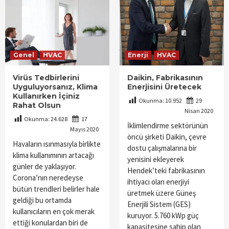
Genel
HVAC
Enerji
HVAC
Virüs Tedbirlerini
Daikin, Fabrikasının
Uyguluyorsanız, Klima
Enerjisini Üretecek
Kullanırken İçiniz
Okunma:
10.952
29
Rahat Olsun
Nisan 2020
Okunma:
24.628
17
İklimlendirme sektörünün
Mayıs 2020
öncü şirketi Daikin, çevre
Havaların ısınmasıyla birlikte
dostu çalışmalarına bir
klima kullanımının artacağı
yenisini ekleyerek
günler de yaklaşıyor.
Hendek’teki fabrikasının
Corona’nın neredeyse
ihtiyacı olan enerjiyi
bütün trendleri belirler hale
üretmek üzere Güneş
geldiği bu ortamda
Enerjili Sistem (GES)
kullanıcıların en çok merak
kuruyor. 5.760 kWp güç
ettiği konulardan biri de
kapasitesine sahip olan