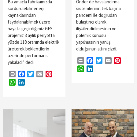
Bu amaçla fabrikamızda
Önder de havalandırma
sürdürülebilir enerji
sistemlerinin tek başına
kaynaklarından
pandemi ile doğrudan
faydalanabilmek üzere
bulaştırıcı olarak
hayata geçirdiğimiz GES
ilişkilendirilmesinin ve
projemiz 3 aylık periyotta
polemik konusu
yüzde 118 oranında elektrik
yapılmasının yanlış
üreterek beklentilerin
olduğunun altını çizdi.
üzerinde performans
Print
Facebook
Twitter
Email
Pintere
yakaladı” dedi.
WhatsApp
LinkedIn
Print
Facebook
Twitter
Email
Pinterest
WhatsApp
LinkedIn