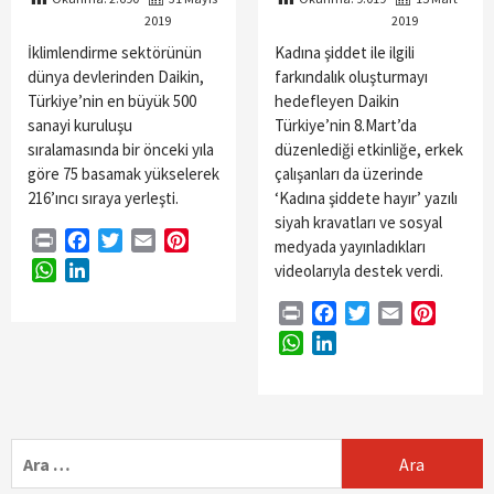
2019
2019
İklimlendirme sektörünün
Kadına şiddet ile ilgili
dünya devlerinden Daikin,
farkındalık oluşturmayı
Türkiye’nin en büyük 500
hedefleyen Daikin
sanayi kuruluşu
Türkiye’nin 8.Mart’da
sıralamasında bir önceki yıla
düzenlediği etkinliğe, erkek
göre 75 basamak yükselerek
çalışanları da üzerinde
216’ıncı sıraya yerleşti.
‘Kadına şiddete hayır’ yazılı
siyah kravatları ve sosyal
Print
Facebook
Twitter
Email
Pinterest
medyada yayınladıkları
WhatsApp
LinkedIn
videolarıyla destek verdi.
Print
Facebook
Twitter
Email
Pintere
WhatsApp
LinkedIn
Arama: