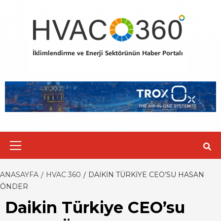
Skip
to
content
Primary
Menu
ANASAYFA
HVAC 360
DAIKIN TÜRKIYE CEO’SU HASAN
ÖNDER
Daikin Türkiye CEO’su