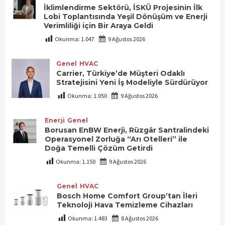
İklimlendirme Sektörü, İSKÜ Projesinin İlk
Lobi Toplantısında Yeşil Dönüşüm ve Enerji
Verimliliği için Bir Araya Geldi
Okunma:
1.047
9 Ağustos 2026
Genel
HVAC
Carrier, Türkiye’de Müşteri Odaklı
Stratejisini Yeni İş Modeliyle Sürdürüyor
Okunma:
1.050
9 Ağustos 2026
Enerji
Genel
Borusan EnBW Enerji, Rüzgâr Santralindeki
Operasyonel Zorluğa “Arı Otelleri” ile
Doğa Temelli Çözüm Getirdi
Okunma:
1.150
9 Ağustos 2026
Genel
HVAC
Bosch Home Comfort Group’tan İleri
Teknoloji Hava Temizleme Cihazları
Okunma:
1.483
8 Ağustos 2026