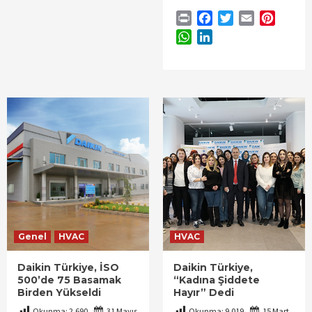
Print
Facebook
Twitter
Email
Pintere
WhatsApp
LinkedIn
Genel
HVAC
HVAC
Daikin Türkiye, İSO
Daikin Türkiye,
500’de 75 Basamak
“Kadına Şiddete
Birden Yükseldi
Hayır” Dedi
Okunma:
2.690
31 Mayıs
Okunma:
9.019
15 Mart