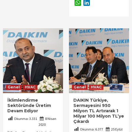
WhatsApp
LinkedIn
Genel
HVAC
Genel
HVAC
İklimlendirme
DAIKIN Türkiye,
Sektöründe Üretim
Sermayesini 950
Devam Ediyor
Milyon TL Artırarak 1
Milyar 100 Milyon TL’ye
Okunma:
3.331
8 Nisan
Çıkardı
2020
Okunma:
6.377
25 Eylül