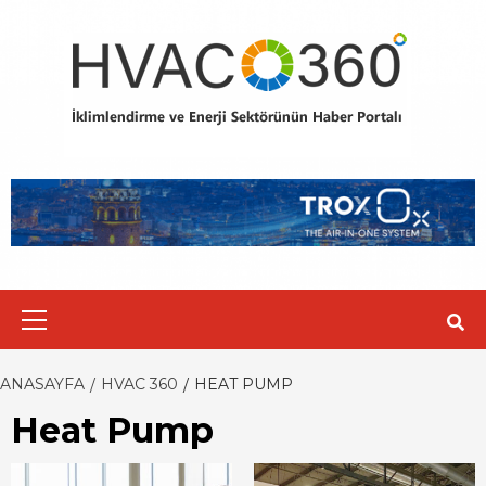
Skip
to
content
Primary
Menu
ANASAYFA
HVAC 360
HEAT PUMP
Heat Pump