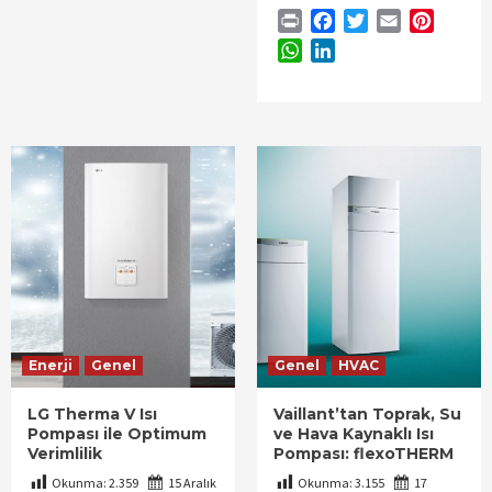
Print
Facebook
Twitter
Email
Pintere
WhatsApp
LinkedIn
Enerji
Genel
Genel
HVAC
LG Therma V Isı
Vaillant’tan Toprak, Su
Pompası ile Optimum
ve Hava Kaynaklı Isı
Verimlilik
Pompası: flexoTHERM
Okunma:
2.359
15 Aralık
Okunma:
3.155
17