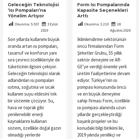
Geleceğin Teknolojisi
Form Isı Pompalarında
‘Isı Pompaları’na
Kapasite Seçenekleri
Yönelim Artıyor
Arttı
Okunma:
5.557
3 Eylül
Okunma:
3.210
28
2020
Ağustos 2020
Son yıllarda kullanımı büyük
İklimlendirme sektörünün
oranda artan ısı pompaları,
öncü firmalarından Form
tasarruf ve konforun yanı
Şirketler Grubu, 55 yıllık
sıra çevreci özellikleriyle de
sektör deneyimi ve AR-
tüketicinin ilgisini çekiyor.
GE’ye verdiği önemle yerli
Geleceğin teknolojisi olarak
üretim faaliyetlerine devam
adlandırılan ısı pompaları
ediyor. Türkiye’nin ısı
ısıtma, soğutma ve sıcak
pompası konusunda öncü
kullanım suyu eldesini tek
ve en büyük deneyime
bir sistemle çözüyor. Su,
sahip firması Form, özellikle
hava ve toprak gibi
ısı pompası alanında uzun
yenilenebilir enerji
yıllardır gerçekleştirdiği
kaynaklarını kullanan
başarılı projeler ve bu
sistem, özellikle doğal gazın
konudaki bilgi birikimi ile,
olmadığı yerlerde
2019 yılında yenilikçi ve