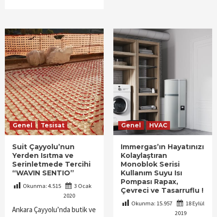
Genel
Tesisat
Genel
HVAC
Suit Çayyolu’nun
Immergas’ın Hayatınızı
Yerden Isıtma ve
Kolaylaştıran
Serinletmede Tercihi
Monoblok Serisi
“WAVIN SENTIO”
Kullanım Suyu Isı
Pompası Rapax,
Okunma:
4.515
3 Ocak
Çevreci ve Tasarruflu !
2020
Okunma:
15.957
18 Eylül
Ankara Çayyolu’nda butik ve
2019