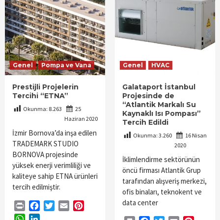
Genel
Pompa ve Vana
Genel
HVAC
Prestijli Projelerin
Galataport İstanbul
Tercihi “ETNA”
Projesinde de
“Atlantik Markalı Su
Okunma:
8.263
25
Kaynaklı Isı Pompası”
Haziran 2020
Tercih Edildi
İzmir Bornova’da inşa edilen
Okunma:
3.260
16 Nisan
TRADEMARK STUDIO
2020
BORNOVA projesinde
İklimlendirme sektörünün
yüksek enerji verimliliği ve
öncü firması Atlantik Grup
kaliteye sahip ETNA ürünleri
tarafından alışveriş merkezi,
tercih edilmiştir.
ofis binaları, teknokent ve
data center
Print
Facebook
Twitter
Email
Pinterest
WhatsApp
LinkedIn