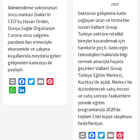
2020
İklimlendirme sektörünün
Sektörün gelişimine katkı
öncü markası Daikin’in
sağlayan ürün ve hizmetler
CEO’su Hasan Önder,
sunan Vaillant Group
Dünya Sağlık Örgütünün
Türkiye sektöre nitelikli
Corona virüs salgınını
bireyler kazandırmak için
pandemi ilan etmesiyle
harekete geçti. Geleceğin
ekonomide ve çalışma
teknolojileri hakkında bilgi
koşullarında meydana gelen
vermek amacıyla hayata
gelişmeleri kamuoyu ile
geçirilen Vaillant Group
paylaştı.
Türkiye Eğitim Merkezi,
Print
Facebook
Twitter
Email
Pinterest
Kurtköy’de açıldı. Merkez’de
düzenlenecek satış öncesi
WhatsApp
LinkedIn
ve satış sonrası faaliyetlere
yönelik eğitim
programlarıyla 2020’de
toplam 3 bin kişiye ulaşılması
hedefleniyor.
Print
Facebook
Twitter
Email
Pintere