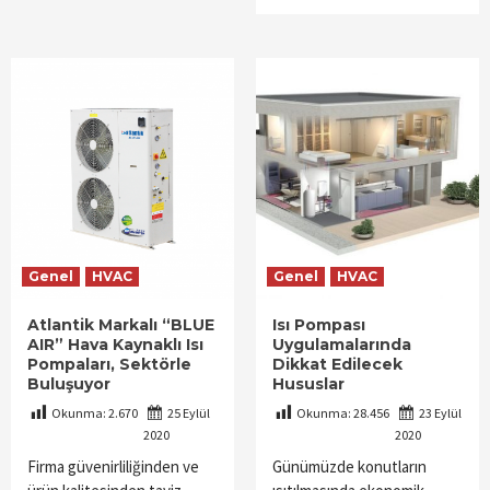
Genel
HVAC
Genel
HVAC
Atlantik Markalı “BLUE
Isı Pompası
AIR” Hava Kaynaklı Isı
Uygulamalarında
Pompaları, Sektörle
Dikkat Edilecek
Buluşuyor
Hususlar
Okunma:
2.670
25 Eylül
Okunma:
28.456
23 Eylül
2020
2020
Firma güvenirliliğinden ve
Günümüzde konutların