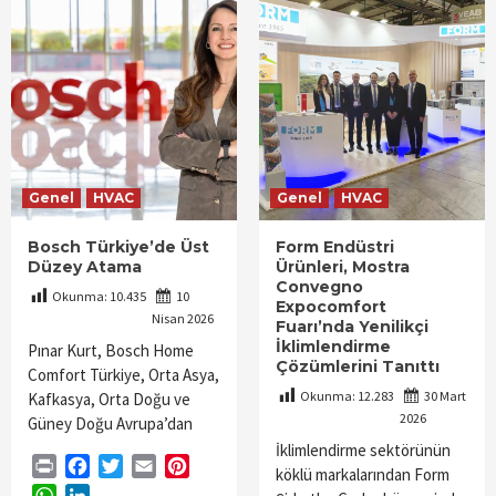
Genel
HVAC
Genel
HVAC
Bosch Türkiye’de Üst
Form Endüstri
Düzey Atama
Ürünleri, Mostra
Convegno
Okunma:
10.435
10
Expocomfort
Nisan 2026
Fuarı’nda Yenilikçi
İklimlendirme
Pınar Kurt, Bosch Home
Çözümlerini Tanıttı
Comfort Türkiye, Orta Asya,
Okunma:
12.283
30 Mart
Kafkasya, Orta Doğu ve
2026
Güney Doğu Avrupa’dan
İklimlendirme sektörünün
Print
Facebook
Twitter
Email
Pinterest
köklü markalarından Form