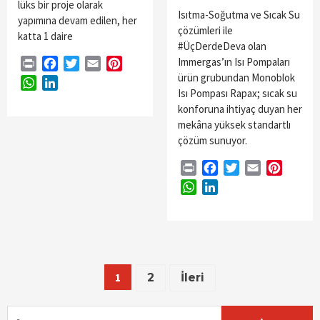
lüks bir proje olarak
Isıtma-Soğutma ve Sıcak Su
yapımına devam edilen, her
çözümleri ile
katta 1 daire
#ÜçDerdeDeva olan
Immergas’ın Isı Pompaları
Print
Facebook
Twitter
Email
Pinterest
ürün grubundan Monoblok
WhatsApp
LinkedIn
Isı Pompası Rapax; sıcak su
konforuna ihtiyaç duyan her
mekâna yüksek standartlı
çözüm sunuyor.
Print
Facebook
Twitter
Email
Pintere
WhatsApp
LinkedIn
Yazı
1
2
İleri
gezinmesi
Arama: