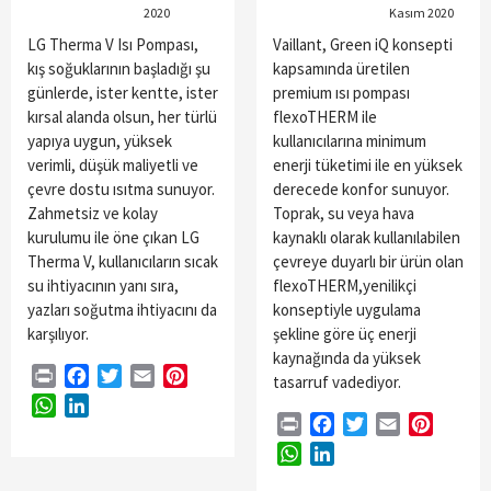
2020
Kasım 2020
LG Therma V Isı Pompası,
Vaillant, Green iQ konsepti
kış soğuklarının başladığı şu
kapsamında üretilen
günlerde, ister kentte, ister
premium ısı pompası
kırsal alanda olsun, her türlü
flexoTHERM ile
yapıya uygun, yüksek
kullanıcılarına minimum
verimli, düşük maliyetli ve
enerji tüketimi ile en yüksek
çevre dostu ısıtma sunuyor.
derecede konfor sunuyor.
Zahmetsiz ve kolay
Toprak, su veya hava
kurulumu ile öne çıkan LG
kaynaklı olarak kullanılabilen
Therma V, kullanıcıların sıcak
çevreye duyarlı bir ürün olan
su ihtiyacının yanı sıra,
flexoTHERM,yenilikçi
yazları soğutma ihtiyacını da
konseptiyle uygulama
karşılıyor.
şekline göre üç enerji
kaynağında da yüksek
Print
Facebook
Twitter
Email
Pinterest
tasarruf vadediyor.
WhatsApp
LinkedIn
Print
Facebook
Twitter
Email
Pintere
WhatsApp
LinkedIn