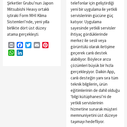
Şirketler Grubu’nun Japon
telefonlar için geliştirdiği
Mitsubishi Heavy ortaklı
yeni bir uygulama ile yetkili
iştiraki Form MHI Klima
servislerinin gücüne güç
Sistemleri’nde, yeni yılla
katıyor. Uygulama
birlikte dört üst düzey
sayesinde yetkili servisler
atama gerçekleşti.
ihtiyaç gördüklerinde
merkez ile sesli veya
Print
Facebook
Twitter
Email
Pinterest
görüntülü olarak iletişime
WhatsApp
LinkedIn
geçerek canlı destek
alabiliyor. Böylece arıza
çözümleri büyük bir hızla
gerçekleşiyor. Daikin App,
canlı desteğin yanı sıra tüm
teknik bilgilerin, ürün
eğitimlerinin de dahil olduğu
‘bilgi kütüphanesi’ni de
yetkili servislerinin
hizmetine sunarak müşteri
memnuniyetini üst düzeye
taşımayı hedefliyor.