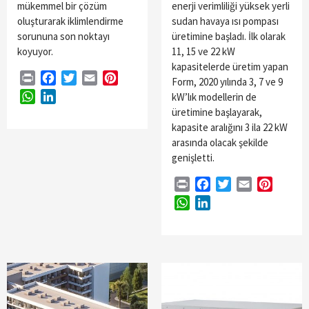
mükemmel bir çözüm
enerji verimliliği yüksek yerli
oluşturarak iklimlendirme
sudan havaya ısı pompası
sorununa son noktayı
üretimine başladı. İlk olarak
koyuyor.
11, 15 ve 22 kW
kapasitelerde üretim yapan
Print
Facebook
Twitter
Email
Pinterest
Form, 2020 yılında 3, 7 ve 9
WhatsApp
LinkedIn
kW’lık modellerin de
üretimine başlayarak,
kapasite aralığını 3 ila 22 kW
arasında olacak şekilde
genişletti.
Print
Facebook
Twitter
Email
Pintere
WhatsApp
LinkedIn