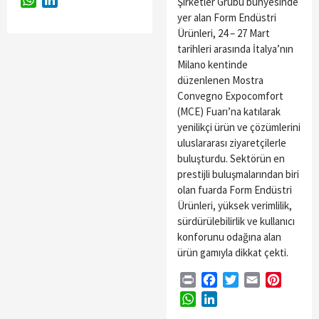
WhatsApp
LinkedIn
Şirketler Grubu bünyesinde
yer alan Form Endüstri
Ürünleri, 24 – 27 Mart
tarihleri arasında İtalya’nın
Milano kentinde
düzenlenen Mostra
Convegno Expocomfort
(MCE) Fuarı’na katılarak
yenilikçi ürün ve çözümlerini
uluslararası ziyaretçilerle
buluşturdu. Sektörün en
prestijli buluşmalarından biri
olan fuarda Form Endüstri
Ürünleri, yüksek verimlilik,
sürdürülebilirlik ve kullanıcı
konforunu odağına alan
ürün gamıyla dikkat çekti.
Print
Facebook
Twitter
Email
Pintere
WhatsApp
LinkedIn