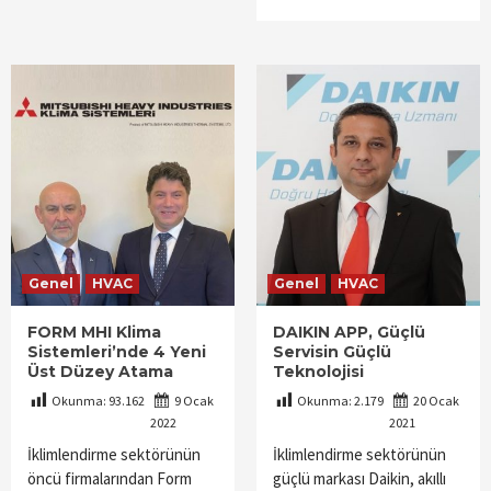
Genel
HVAC
Genel
HVAC
FORM MHI Klima
DAIKIN APP, Güçlü
Sistemleri’nde 4 Yeni
Servisin Güçlü
Üst Düzey Atama
Teknolojisi
Okunma:
93.162
9 Ocak
Okunma:
2.179
20 Ocak
2022
2021
İklimlendirme sektörünün
İklimlendirme sektörünün
öncü firmalarından Form
güçlü markası Daikin, akıllı