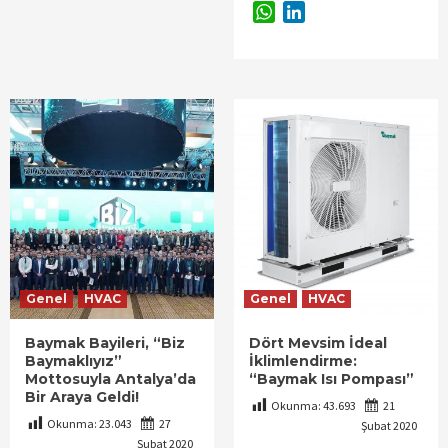
WhatsApp
LinkedIn
Genel
HVAC
Genel
HVAC
Baymak Bayileri, “Biz
Dört Mevsim İdeal
Baymaklıyız”
İklimlendirme:
Mottosuyla Antalya’da
“Baymak Isı Pompası”
Bir Araya Geldi!
Okunma:
43.693
21
Okunma:
23.043
27
Şubat 2020
Şubat 2020