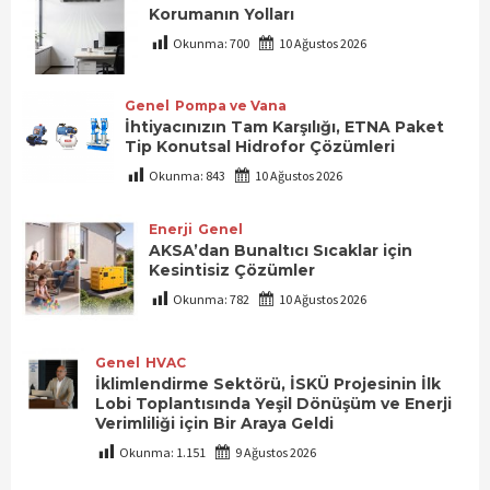
Korumanın Yolları
Okunma:
700
10 Ağustos 2026
Genel
Pompa ve Vana
İhtiyacınızın Tam Karşılığı, ETNA Paket
Tip Konutsal Hidrofor Çözümleri
Okunma:
843
10 Ağustos 2026
Enerji
Genel
AKSA’dan Bunaltıcı Sıcaklar için
Kesintisiz Çözümler
Okunma:
782
10 Ağustos 2026
Genel
HVAC
İklimlendirme Sektörü, İSKÜ Projesinin İlk
Lobi Toplantısında Yeşil Dönüşüm ve Enerji
Verimliliği için Bir Araya Geldi
Okunma:
1.151
9 Ağustos 2026