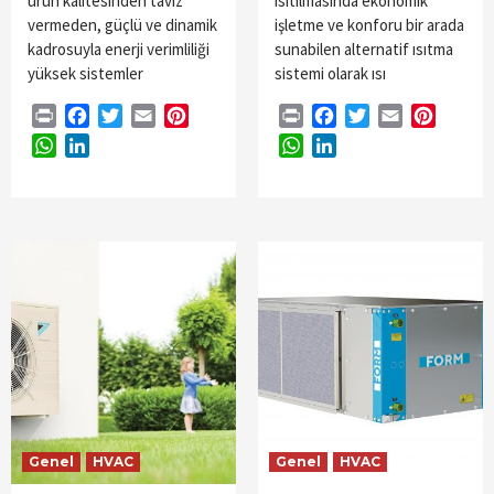
ürün kalitesinden taviz
ısıtılmasında ekonomik
vermeden, güçlü ve dinamik
işletme ve konforu bir arada
kadrosuyla enerji verimliliği
sunabilen alternatif ısıtma
yüksek sistemler
sistemi olarak ısı
Print
Facebook
Twitter
Email
Pinterest
Print
Facebook
Twitter
Email
Pintere
WhatsApp
LinkedIn
WhatsApp
LinkedIn
Genel
HVAC
Genel
HVAC