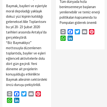
Tüm dünyada hızla
Baymak, bayileri ve eşleriyle
benimsenmeye başlanan
moral depoladığı yaklaşık
yenilenebilir ve temiz enerji
dokuz yüz kişinin katıldığı
politikaları kapsamında Isı
geleneksel Aile Toplantısını
Pompaları giderek önemli
bu yıl 20- 23 Şubat 2020
Print
Facebook
Twitter
Email
Pintere
tarihleri arasında Antalya’da
gerçekleştirdi.
WhatsApp
LinkedIn
“Biz Baymaklıyız”
mottosuyla düzenlenen
toplantıda, bayiler ve eşleri
eğlenceli aktivitelerle dolu
dört gün geçirdi. Yeni
döneme ait projelerin
konuşulduğu etkinlikte
Baymak ailesinin sektördeki
öncü duruşu pekiştirildi.
Print
Facebook
Twitter
Email
Pinterest
WhatsApp
LinkedIn