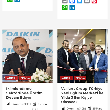
Print
Facebook
Twitter
Email
Pintere
WhatsApp
LinkedIn
Genel
HVAC
Genel
HVAC
İklimlendirme
Vaillant Group Türkiye
Sektöründe Üretim
Yeni Eğitim Merkezi İle
Devam Ediyor
Yılda 3 Bin Kişiye
Ulaşacak
Okunma:
3.331
8 Nisan
Okunma:
3.092
25 Mart
2020